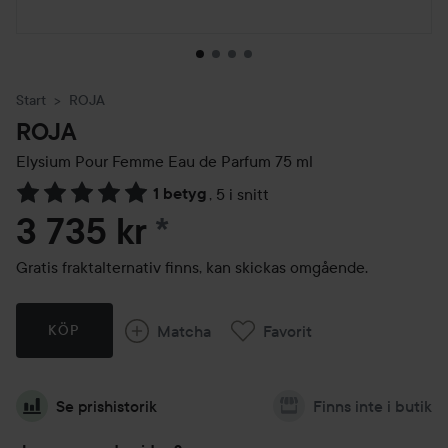
Start
ROJA
ROJA
Elysium Pour Femme Eau de Parfum
75 ml
1 betyg
,
5 i snitt
Hoppa till Betyg & kommentarer
3 735 kr
*
Gratis fraktalternativ finns, kan skickas omgående.
Matcha
Favorit
KÖP
Se prishistorik
Finns inte i butik