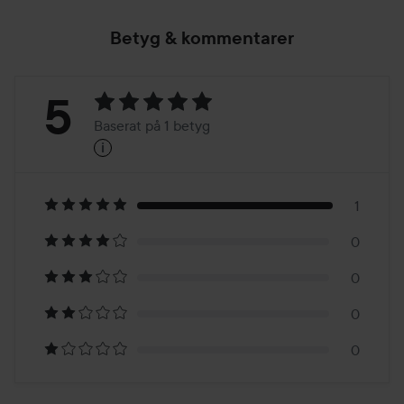
Betyg & kommentarer
Betyg:
5
Baserat på 1 betyg
i
5
Baserat
på
1
0
1
0
betyg
0
0