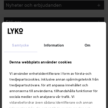
Nyheter och erbjudanden
Följ oss
Kundservice
Samtycke
Information
Om
Information
Denna webbplats använder cookies
Du kanske också gillar
Vi använder enhetsidentifierare i form av första-och
tredjepartscookies, inklusive annan spårningsteknik från
tredjepartsutövare, för att anpassa innehållet och
annonserna till användarna, tillhandahålla funktioner för
sociala medier och analysera vår trafik. Vi
vidarebefordrar även sådana identifierare och annan