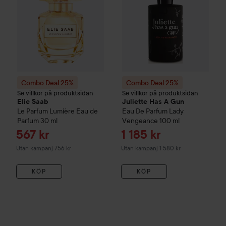
Combo Deal 25%
Combo Deal 25%
Se villkor på produktsidan
Se villkor på produktsidan
Elie Saab
Juliette Has A Gun
Le Parfum Lumière Eau de
Eau De Parfum Lady
Parfum
30 ml
Vengeance
100 ml
Reapris
Reapris
567 kr
1 185 kr
Utan kampanj 756 kr
Utan kampanj 1 580 kr
KÖP
KÖP