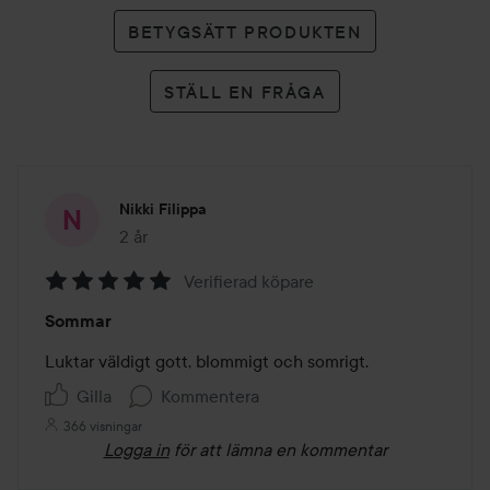
BETYGSÄTT PRODUKTEN
STÄLL EN FRÅGA
Nikki Filippa
2 år
Inlägget skapades 2 år
Verifierad köpare
Betyg:
Sommar
5
av
Luktar väldigt gott, blommigt och somrigt.  
5
Gilla
Kommentera
366 visningar
Logga in
för att lämna en kommentar