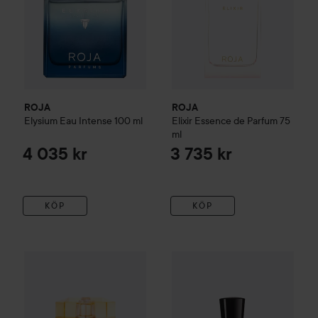
ROJA
ROJA
Elysium Eau Intense
100 ml
Elixir Essence de Parfum
75
ml
4 035 kr
3 735 kr
KÖP
KÖP
Combo Deal 25%
Elie Saab
Le Parfum Lumière Eau de Parf
Combo Deal 25%
Juliette Has