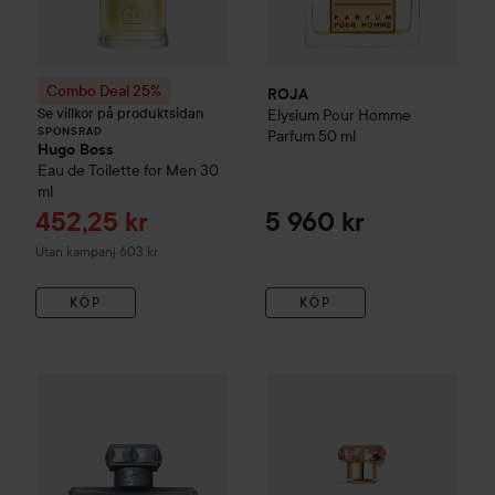
Combo Deal 25%
ROJA
Se villkor på produktsidan
Elysium Pour Homme
SPONSRAD
Parfum
50 ml
Hugo Boss
Eau de Toilette for Men
30
ml
Reapris
452,25 kr
5 960 kr
Utan kampanj 603 kr
KÖP
KÖP
ROJA
Elysium Eau Intense
100 ml
ROJA
Elixir Essence de Parfu
4 035 kr