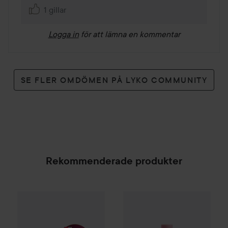
1 gillar
Logga in
för att lämna en kommentar
SE FLER OMDÖMEN PÅ LYKO COMMUNITY
Rekommenderade produkter
Palette
Intensive Creme Coloration
Roze Avenue
Glamorous Volu
7-70 Terracott
SPONSRAD