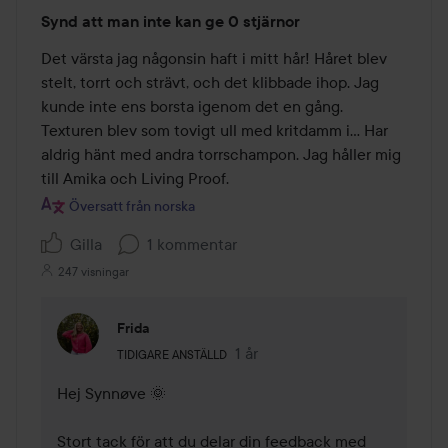
Betyg:
Synd att man inte kan ge 0 stjärnor
1
av
Det värsta jag någonsin haft i mitt hår! Håret blev 
5
stelt, torrt och strävt, och det klibbade ihop. Jag 
kunde inte ens borsta igenom det en gång. 
Texturen blev som tovigt ull med kritdamm i… Har 
aldrig hänt med andra torrschampon. Jag håller mig 
till Amika och Living Proof.
Översatt från norska
Gilla
1 kommentar
247 visningar
Frida
Användarens roll: Tidigare anställd.
1 år
Kommentaren lades 1 år
TIDIGARE ANSTÄLLD
Hej Synnøve 🌞

Stort tack för att du delar din feedback med 