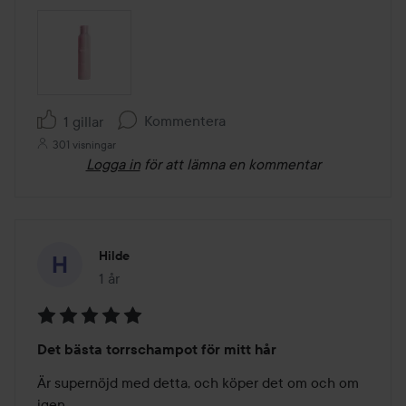
Kommentera
1 gillar
301 visningar
Logga in
för att lämna en kommentar
Hilde
1 år
Inlägget skapades 1 år
Betyg:
Det bästa torrschampot för mitt hår
5
av
Är supernöjd med detta, och köper det om och om 
5
igen.