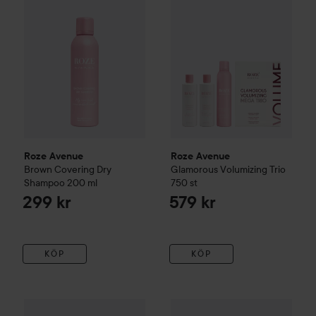
Roze Avenue
Roze Avenue
Brown Covering Dry
Glamorous Volumizing Trio
Shampoo
200 ml
750 st
299 kr
579 kr
KÖP
KÖP
Roze Avenue
Energizing Fiber Hair mousse
100 ml
145 kr
WOW-pris
IDA WARG Beauty
D