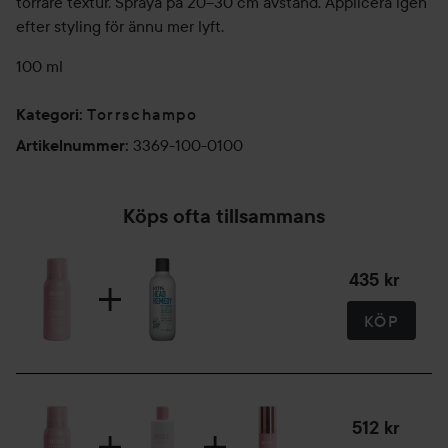
torrare textur. Spraya på 20–30 cm avstånd. Applicera igen
efter styling för ännu mer lyft.
100 ml
Torrschampo
Kategori
:
3369-100-0100
Artikelnummer
:
Köps ofta tillsammans
435 kr
KÖP
512 kr