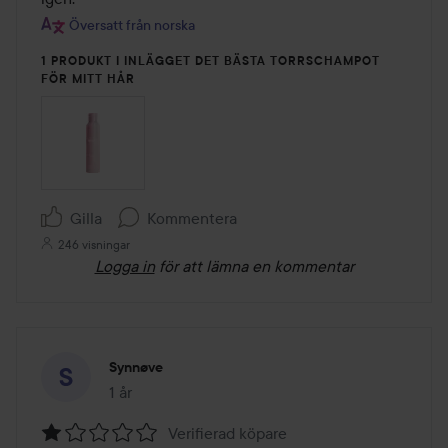
Översatt från norska
1 PRODUKT I INLÄGGET DET BÄSTA TORRSCHAMPOT
FÖR MITT HÅR
Gilla
Kommentera
246 visningar
Logga in
för att lämna en kommentar
Synnøve
1 år
Inlägget skapades 1 år
Verifierad köpare