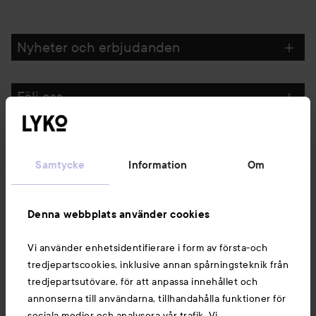
Nyheter och erbjudanden
Följ oss
Kundservice
Samtycke
Information
Om
Information
Denna webbplats använder cookies
Du kanske också gillar
Vi använder enhetsidentifierare i form av första-och
tredjepartscookies, inklusive annan spårningsteknik från
tredjepartsutövare, för att anpassa innehållet och
annonserna till användarna, tillhandahålla funktioner för
sociala medier och analysera vår trafik. Vi