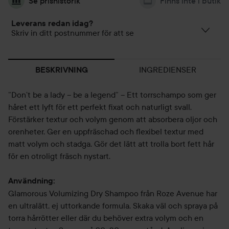
Se prishistorik
Finns inte i butik
Leverans redan idag?
Skriv in ditt postnummer för att se
INGREDIENSER
BESKRIVNING
”Don’t be a lady – be a legend” – Ett torrschampo som ger
håret ett lyft för ett perfekt fixat och naturligt svall.
Förstärker textur och volym genom att absorbera oljor och
orenheter. Ger en uppfräschad och flexibel textur med
matt volym och stadga. Gör det lätt att trolla bort fett hår
för en otroligt fräsch nystart.
Användning:
Glamorous Volumizing Dry Shampoo från Roze Avenue har
en ultralätt, ej uttorkande formula. Skaka väl och spraya på
torra hårrötter eller där du behöver extra volym och en