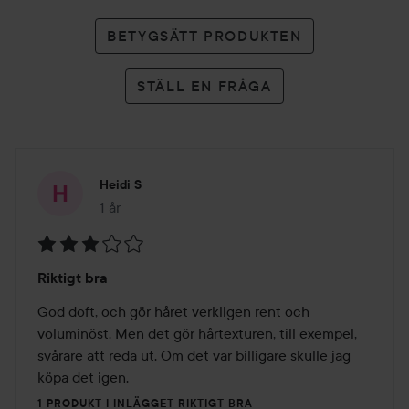
BETYGSÄTT PRODUKTEN
STÄLL EN FRÅGA
Heidi S
1 år
Inlägget skapades 1 år
Betyg:
Riktigt bra
3
av
God doft, och gör håret verkligen rent och 
5
voluminöst. Men det gör hårtexturen, till exempel, 
svårare att reda ut. Om det var billigare skulle jag 
köpa det igen.
1 PRODUKT I INLÄGGET RIKTIGT BRA