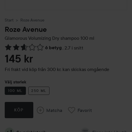
Start
Roze Avenue
Roze Avenue
Glamorous Volumizing Dry shampoo
100 ml
6 betyg
,
2.7 i snitt
Hoppa till Betyg & kommentarer
145 kr
Fri frakt vid köp från 300 kr, kan skickas omgående
Välj storlek
100 ML
250 ML
Matcha
Favorit
KÖP