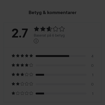
Betyg & kommentarer
Betyg:
2.7
Baserat på 6 betyg
i
2.7
Baserat
på
4
0
6
1
betyg
0
1