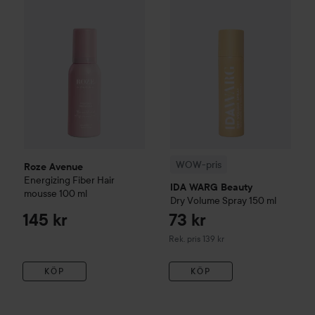
WOW-pris
Roze Avenue
Energizing Fiber Hair
IDA WARG Beauty
mousse
100 ml
Dry Volume Spray
150 ml
145 kr
73 kr
Rekommenderat pris 139 kr
Rek. pris 139 kr
KÖP
KÖP