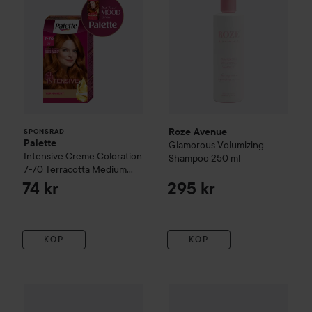
Roze Avenue
SPONSRAD
Palette
Glamorous Volumizing
Intensive Creme Coloration
Shampoo
250 ml
7-70 Terracotta Medium
Blonde
74 kr
295 kr
KÖP
KÖP
Roze Avenue
Brown Covering Dry Shampoo
Roze Avenue
Glamorous Volum
200 ml
299 kr