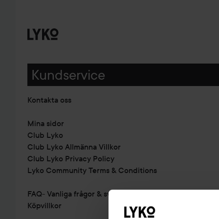
Kundservice
Kontakta oss
Mina sidor
Club Lyko
Club Lyko Allmänna Villkor
Club Lyko Privacy Policy
Lyko Community Terms & Conditions
FAQ- Vanliga frågor & svar
Köpvillkor