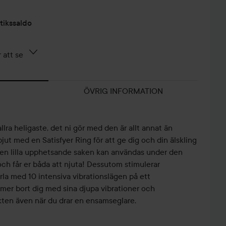
tikssaldo
 att se
ÖVRIG INFORMATION
llra heligaste, det ni gör med den är allt annat än
jut med en Satisfyer Ring för att ge dig och din älskling
 Den lilla upphetsande saken kan användas under den
 får er båda att njuta! Dessutom stimulerar
ärla med 10 intensiva vibrationslägen på ett
er bort dig med sina djupa vibrationer och
nkten även när du drar en ensamseglare.