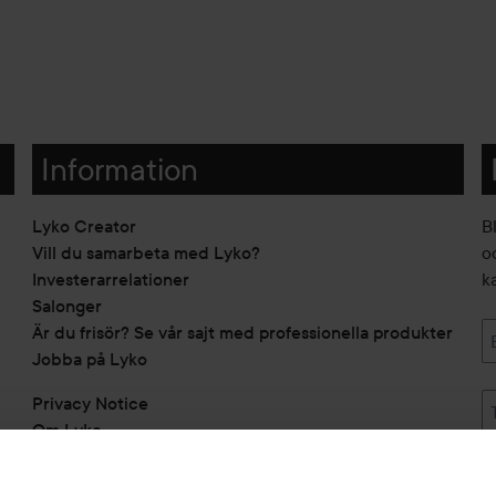
Information
Lyko Creator
B
Vill du samarbeta med Lyko?
o
Investerarrelationer
k
Salonger
Är du frisör? Se vår sajt med professionella produkter
Jobba på Lyko
Privacy Notice
Om Lyko
Tillgänglighetsredogörelse