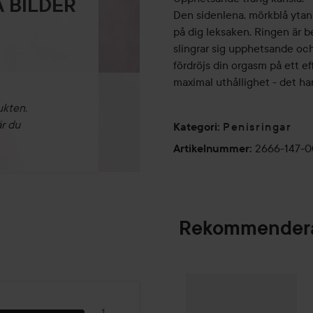
 BILDER
Den sidenlena, mörkblå ytan 
på dig leksaken. Ringen är be
slingrar sig upphetsande och
fördröjs din orgasm på ett e
maximal uthållighet - det har
ukten.
är du
Penisringar
Kategori
:
2666-147-
Artikelnummer
:
Rekommendera
Satisfyer
Legendary Duo
29
1