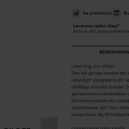
Se prishistorik
Bu
Leverans redan idag?
Skriv in ditt postnummer för
BESKRIVNING
Liten ring, stor effekt.
Den här glorian smeker ditt a
oskyldigt! Uppgradera ditt sp
uthålliga, erotiska stunder.
gemensamma kärleksleken och
klitorisstimulatorn din lustp
upphetsande sätt. Den skämm
katapulterar dig till höjdpu
Upphetsande trång känsla.