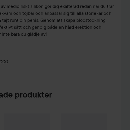
av medicinskt silikon gör dig exalterad redan när du trär
kväm och töjbar och anpassar sig till alla storlekar och
 tajt runt din penis. Genom att skapa blodstockning
ffektivt sätt och ger dig både en hård erektion och
 inte bara du glädje av!
0000
de produkter
Satisfyer
Backdoor Lover
Black
9 kr
299 
WOW-pris
Satisfyer
Pro 2 Generation 3 with Liquid Air
Wine Re