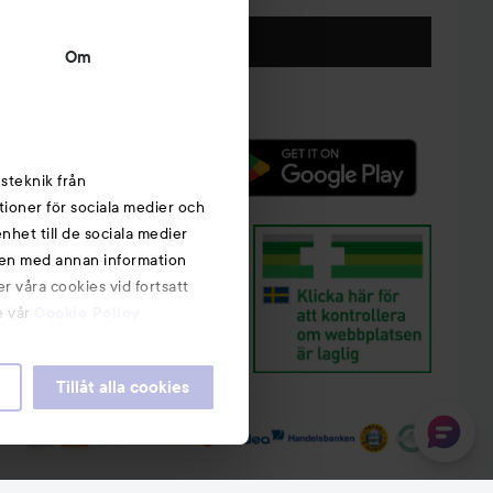
Följ oss
Om
steknik från
tioner för sociala medier och
nhet till de sociala medier
nen med annan information
r våra cookies vid fortsatt
e vår
Cookie Policy
Tillåt alla cookies