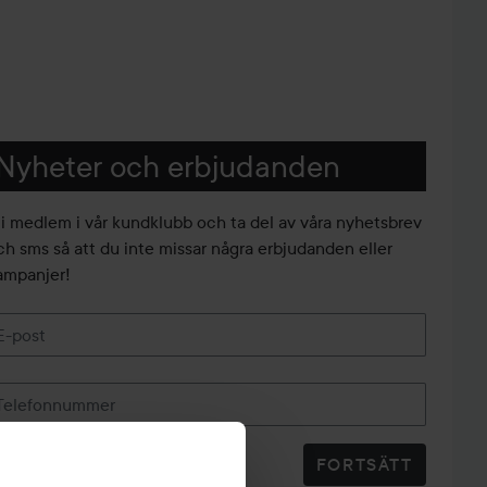
Nyheter och erbjudanden
li medlem i vår kundklubb och ta del av våra nyhetsbrev
ch sms så att du inte missar några erbjudanden eller
ampanjer!
E-post
Telefonnummer
FORTSÄTT