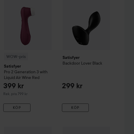
WOW-pris
Satisfyer
Backdoor Lover
Black
Satisfyer
Pro 2 Generation 3 with
Liquid Air
Wine Red
399 kr
299 kr
Rekommenderat pris 799 kr
Rek. pris 799 kr
KÖP
KÖP
hite
Satisfyer
Pro 2 Climax Tips
Satisfyer
Spinning Rabbit 1
Red
599 kr
65 kr
695 