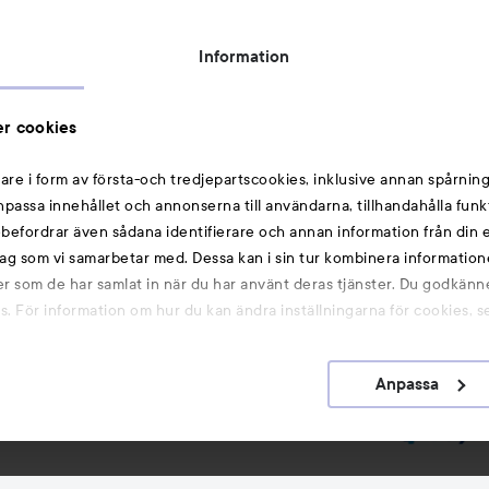
Topplista
Rabattkoder
Information
Michael Edwards Fragrances of the World
Cookie Consent
r cookies
Privacy Notice for Suppliers and other Business
Partners
are i form av första-och tredjepartscookies, inklusive annan spårning
anpassa innehållet och annonserna till användarna, tillhandahålla funk
Du kanske också gillar
rebefordrar även sådana identifierare och annan information från din e
ag som vi samarbetar med. Dessa kan i sin tur kombinera informatio
ler som de har samlat in när du har använt deras tjänster. Du godkänne
Smink
 För information om hur du kan ändra inställningarna för cookies, s
Hårnålar
Hårsnoddar
Anpassa