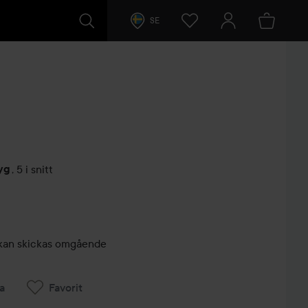
SE
yg
,
5 i snitt
arer
r, kan skickas omgående
a
Favorit