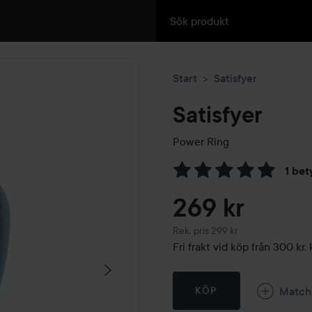
Start
Satisfyer
Satisfyer
Power Ring
1 bet
Hoppa till Betyg & komment
269 kr
Rekommenderat pris 299 kr
Rek. pris 299 kr
Fri frakt vid köp från 300 k
Match
KÖP