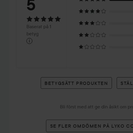
Betyg:
5
5
Baserat
Baserat på 1
på
betyg
i
1
betyg
BETYGSÄTT PRODUKTEN
STÄ
Bli först med att ge din åsikt om p
SE FLER OMDÖMEN PÅ LYKO C