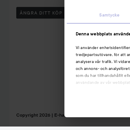
ÅNGRA DITT KÖP
Samtycke
Denna webbplats använde
Vi använder enhetsidentifier
tredjepartsutövare, för att 
analysera vår trafik. Vi vida
och annons- och analysföret
som du har tillhandahållit el
användande av vår webbplats.
Copyright 2026
E-handel av Avensia