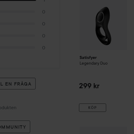
0
0
0
0
Satisfyer
Legendary Duo
LL EN FRÅGA
299 kr
rodukten
KÖP
OMMUNITY
Satisfyer
Wand-er Woman
W