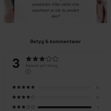
produkten. Eller varför inte
resultatet av när du använt
den?
Betyg & kommentarer
Betyg:
3
Baserat på 1 betyg
i
3
Baserat
på
0
0
1
1