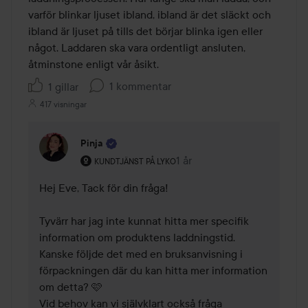
varför blinkar ljuset ibland, ibland är det släckt och 
ibland är ljuset på tills det börjar blinka igen eller 
något. Laddaren ska vara ordentligt ansluten, 
åtminstone enligt vår åsikt.
1 kommentar
1 gillar
417 visningar
Pinja
Användarens roll: Kundtjänst på Lyko.
1 år
Kommentaren lades 1 år
KUNDTJÄNST PÅ LYKO
Hej Eve, Tack för din fråga! 

Tyvärr har jag inte kunnat hitta mer specifik 
information om produktens laddningstid. 
Kanske följde det med en bruksanvisning i 
förpackningen där du kan hitta mer information 
om detta? 🩷

Vid behov kan vi självklart också fråga 