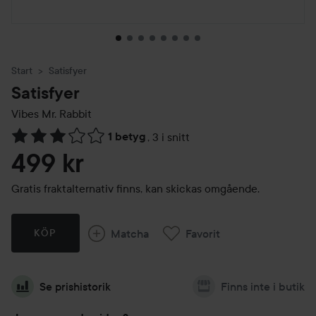
Start
Satisfyer
Satisfyer
Vibes Mr. Rabbit
1 betyg
,
3 i snitt
Hoppa till Betyg & kommentarer
499 kr
Gratis fraktalternativ finns, kan skickas omgående.
Matcha
Favorit
KÖP
Se prishistorik
Finns inte i butik