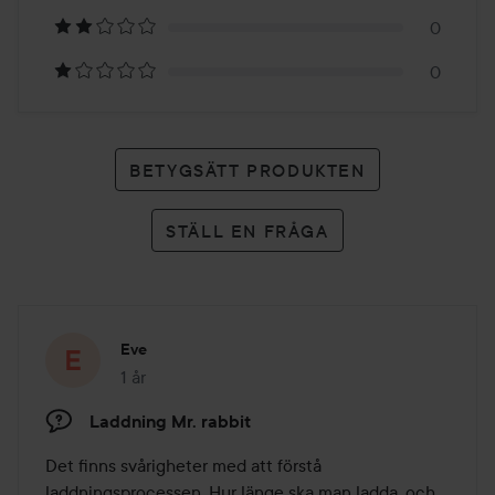
betyg
0
0
BETYGSÄTT PRODUKTEN
STÄLL EN FRÅGA
Eve
1 år
Inlägget skapades 1 år
Laddning Mr. rabbit
Det finns svårigheter med att förstå 
laddningsprocessen. Hur länge ska man ladda, och 