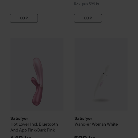
Rekommenderat pris 599 kr
Rek. pris 599 kr
KÖP
KÖP
Satisfyer
Hot Lover Incl. Bluetooth And App
Satisfyer
Wand-er Woman
Pink/Dark Pink
Whi
6
Satisfyer
Satisfyer
Hot Lover Incl. Bluetooth
Wand-er Woman
White
And App
Pink/Dark Pink