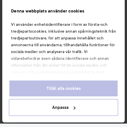
Information
Denna webbplats använder cookies
Du kanske också gillar
Vi använder enhetsidentifierare i form av första-och
tredjepartscookies, inklusive annan spårningsteknik från
tredjepartsutövare, för att anpassa innehållet och
annonserna till användarna, tillhandahålla funktioner för
sociala medier och analysera vår trafik. Vi
vidarebefordrar även sådana identifierare och annan
information från din enhet till de sociala medier och
annons- och analysföretag som vi samarbetar med.
Dessa kan i sin tur kombinera informationen med annan
information som du har tillhandahållit eller som de har
Tillåt alla cookies
samlat in när du har använt deras tjänster. Du godkänner
våra cookies vid fortsatt användande av vår webbplats.
Copyright 2026
För information om hur du kan ändra inställningarna för
Anpassa
E-handel av Avensia
cookies, se vår
Cookie Policy