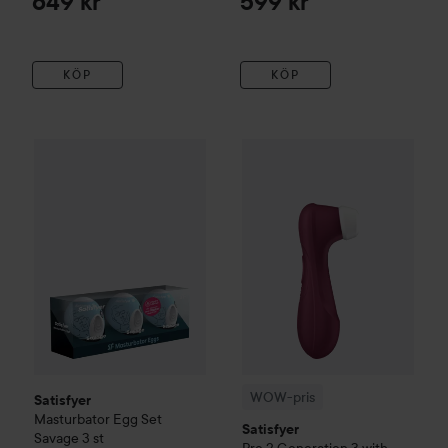
649 kr
599 kr
KÖP
KÖP
Satisfyer
Masturbator Egg Set Savage
3 st
129 kr
WOW-pris
Satisfyer
Pro 2 Gene
WOW-pris
Satisfyer
Masturbator Egg Set
Satisfyer
Savage
3 st