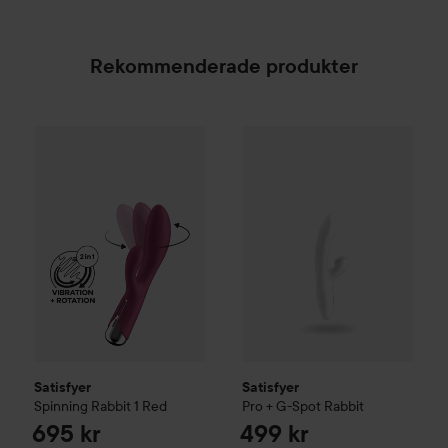
Rekommenderade produkter
Satisfyer
Spinning Rabbit 1
Red
695 kr
Satisfyer
Pro + G-Spot Rabbit
Re
Satisfyer
Satisfyer
Spinning Rabbit 1
Red
Pro + G-Spot Rabbit
695 kr
499 kr