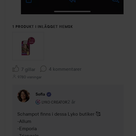
1 PRODUKT I INLÄGGET HEMSK
4 kommentarer
7 gillar
9780 visningar
Sofia
Användarens roll: Lyko Creator.
2 år
Kommentaren lades 2 år
LYKO CREATOR
Schampot finns i dessa Lyko butiker 🥰 

-Allum

-Emporia 

-Triangeln
