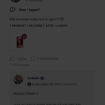
4 månader
Inlägget skapades 4 månader
Åter i lager?
När kommer ruby red in igen??😍
1 PRODUKT I INLÄGGET ÅTER I LAGER?
1 kommentar
1 gillar
971 visningar
Isabelle
Användarens roll: Kundtjänst på Lyko.
4 månader
Kommentaren lades 4 mån
KUNDTJÄNST PÅ LYKO
Hejsan Ebba!☺️

Just nu har vi inget datum på när den här 