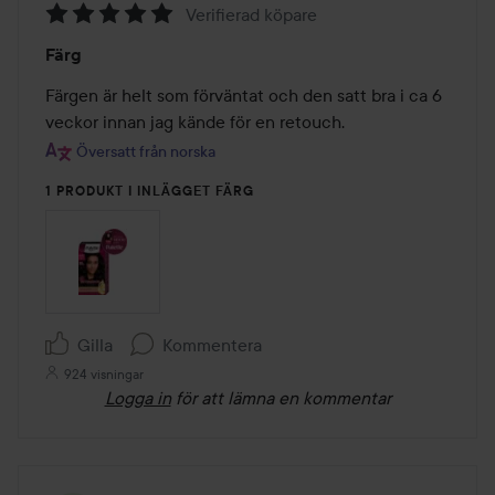
Verifierad köpare
Betyg:
Färg
5
av
Färgen är helt som förväntat och den satt bra i ca 6 
5
veckor innan jag kände för en retouch.
Översatt från norska
1 PRODUKT I INLÄGGET FÄRG
Gilla
Kommentera
924 visningar
Logga in
för att lämna en kommentar