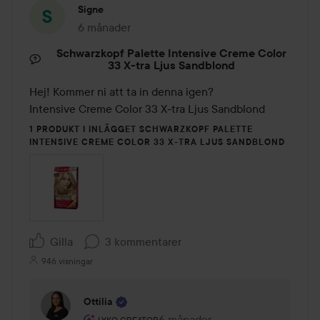
Signe
6 månader
Inlägget skapades 6 månader
Schwarzkopf Palette Intensive Creme Color
33 X-tra Ljus Sandblond
Hej! Kommer ni att ta in denna igen?

Intensive Creme Color 33 X-tra Ljus Sandblond
1 PRODUKT I INLÄGGET SCHWARZKOPF PALETTE
INTENSIVE CREME COLOR 33 X-TRA LJUS SANDBLOND
Gilla
3 kommentarer
946 visningar
Ottilia
Användarens roll: Lyko Creator.
6 månader
Kommentaren lades 6 månader