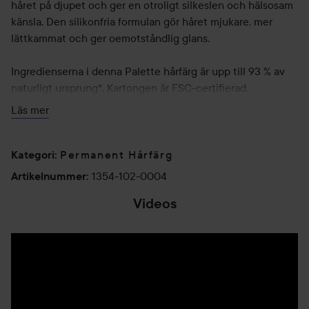
håret på djupet och ger en otroligt silkeslen och hälsosam
känsla. Den silikonfria formulan gör håret mjukare, mer
lättkammat och ger oemotståndlig glans.
Ingredienserna i denna Palette hårfärg är upp till 93 % av
naturligt ursprung*. Kartongen är FSC-certifierad.
Aluminiumtub och bruksanvisning kan återvinnas.
Läs mer
Tillsammans skapar vi vackra ögonblick för en färgstark och
hållbar värld.
Permanent Hårfärg
Kategori
:
Produktfördelar i korthet:
1354-102-0004
Artikelnummer
:
Videos
Långvarig färgglans
100 % gråhårstäckning
Med fuktbevarande efterbehandling
Oemotståndlig glans
Upp till 93 % av ingredienserna har naturligt ursprung*
8-16 Ljus Askblond Hårfärg
Innehåller 50 ml Color Creme /50 ml