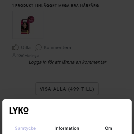
1 PRODUKT I INLÄGGET MEGA BRA HÅRFÄRG
Gilla
Kommentera
1061 visningar
Logga in
för att lämna en kommentar
VISA ALLA (499 TILL)
Samtycke
Information
Om