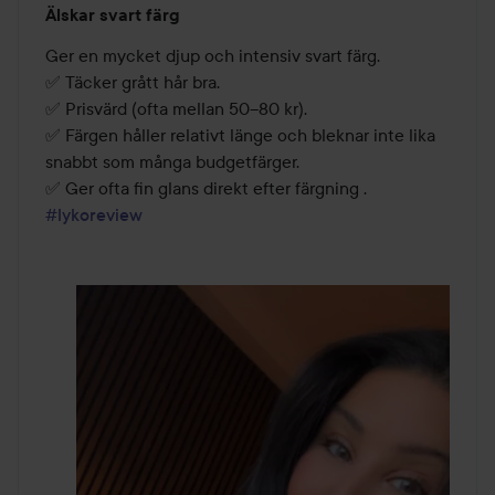
Älskar svart färg
5
av
Ger en mycket djup och intensiv svart färg.

5
✅ Täcker grått hår bra.

✅ Prisvärd (ofta mellan 50–80 kr).

✅ Färgen håller relativt länge och bleknar inte lika 
snabbt som många budgetfärger.

✅ Ger ofta fin glans direkt efter färgning .  
#lykoreview