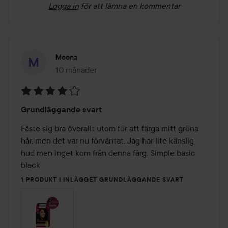
Logga in
för att lämna en kommentar
Moona
10 månader
Inlägget skapades 10 månader
Betyg:
Grundläggande svart
4
av
Fäste sig bra överallt utom för att färga mitt gröna 
5
hår, men det var nu förväntat. Jag har lite känslig 
hud men inget kom från denna färg. Simple basic 
black
1 PRODUKT I INLÄGGET GRUNDLÄGGANDE SVART