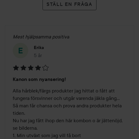
STÄLL EN FRÅGA
Mest hjälpsamma positiva
Erika
5 år
Inlägget skapades 5 år
Betyg:
Kanon som nyansering!
4
av
Alla hårblek/färgs produkter jag hittat o fått att 
5
fungera försvinner och utgår varenda jäkla gång... 

Så man får chansa och prova andra produkter hela 
tiden. 

Nu har jag fått ihop den här kombon o är jättenöjd, 
se bilderna.

1. Min utväxt som jag vill få bort
