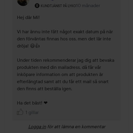
Användarens roll: Kundtjänst på Lyko.
10 månader
Kommentaren lades 10 mån
KUNDTJÄNST PÅ LYKO
Hej där Mi!

Vi har ännu inte fått något exakt datum på när 
den förväntas finnas hos oss, men det lär inte 
dröja! 😃👍 

Under tiden rekommenderar jag dig att bevaka 
produkten med din mailadress, då får vår 
inköpare information om att produkten är 
efterlängtad samt att du får ett mail så snart 
den finns att beställa igen. 

Ha det bäst! ❤
1 gillar
Logga in
för att lämna en kommentar