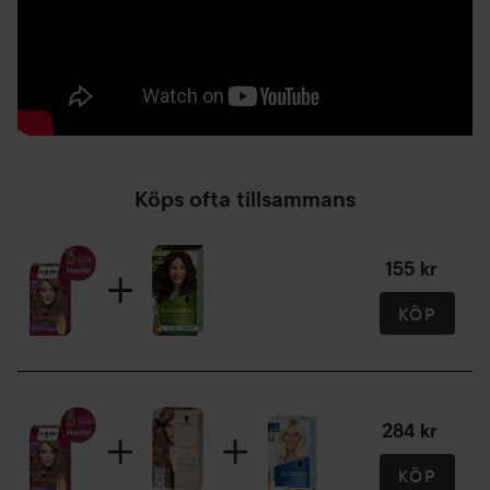
utvecklingsemulsion/15 ml Care Conditioner
*inklusive vatten
Användning:
1. Tryck ut innehållet från Palette Color Creme -tuben i
flaskan med utvecklingsemulsion och blanda väl.
Köps ofta tillsammans
2. Applicera blandningen med applikatorflaskan i torrt hår
och låt produkten verka i 30-45 minuter.
3. Skölj med ljummet vatten tills vattnet är helt klart.
155 kr
Använd därefter den fuktbevarande Care Conditionern
som ingår i förpackningen.
KÖP
284 kr
KÖP