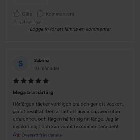
Gilla
Kommentera
1281 visningar
Logga in
för att lämna en kommentar
Sabrina
10 månader
Inlägget skapades 10 månader
Betyg:
Mega bra hårfärg
5
av
Hårfärgen täcker verkligen bra och ger ett vackert, 
5
jämnt resultat. Den är lätt att använda, även utan 
erfarenhet, och färgen håller sig fin länge. Jag är 
mycket nöjd och kan varmt rekommendera den!
Översatt från danska