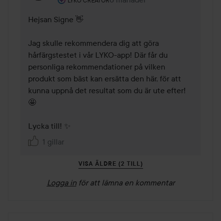
LYKO CREATOR
Hejsan Signe 👋

Jag skulle rekommendera dig att göra 
hårfärgstestet i vår LYKO-app! Där får du 
personliga rekommendationer på vilken 
produkt som bäst kan ersätta den här, för att 
kunna uppnå det resultat som du är ute efter! 
🤩

Lycka till! ✨
1 gillar
VISA ÄLDRE (2 TILL)
Logga in
för att lämna en kommentar