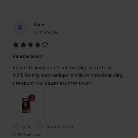
Karin
10 månader
Inlägget skapades 10 månader
Betyg:
Palette Svart
4
av
Enkel att använda. Ger en bra färg, men lite väl 
5
mörk för mig som vanligen använder mörkbrun färg. 
1 PRODUKT I INLÄGGET PALETTE SVART
Gilla
Kommentera
1587 visningar