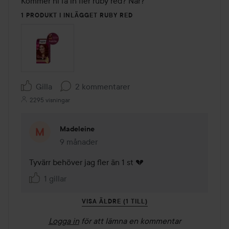
Kommer ni få in fler ruby red? När?
1 PRODUKT I INLÄGGET RUBY RED
Gilla
2 kommentarer
2295 visningar
Madeleine
9 månader
Kommentaren lades 9 månader
Tyvärr behöver jag fler än 1 st 💔
1 gillar
VISA ÄLDRE (1 TILL)
Logga in
för att lämna en kommentar