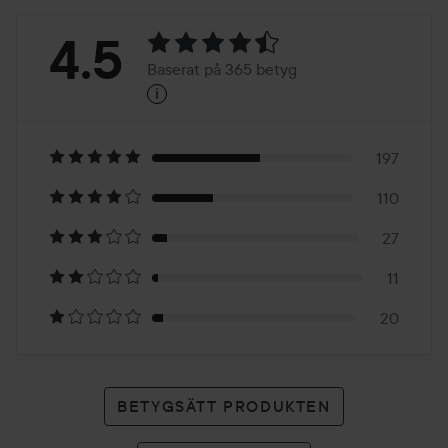
Betyg:
4.5
Baserat på 365 betyg
i
4.5
Baserat
på
197
110
365
27
betyg
11
20
BETYGSÄTT PRODUKTEN