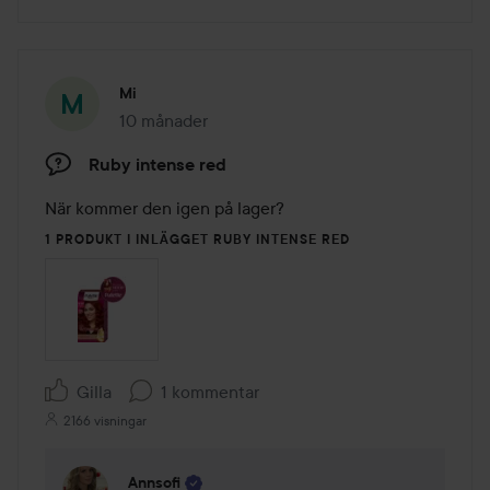
Mi
10 månader
Inlägget skapades 10 månader
Ruby intense red
När kommer den igen på lager? 
1 PRODUKT I INLÄGGET RUBY INTENSE RED
Gilla
1 kommentar
2166 visningar
Annsofi