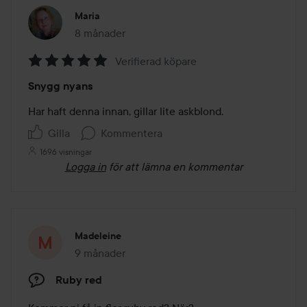
Maria
8 månader
Inlägget skapades 8 månader
Verifierad köpare
Betyg:
Snygg nyans
5
av
Har haft denna innan, gillar lite askblond.
5
Gilla
Kommentera
1696 visningar
Logga in
för att lämna en kommentar
Madeleine
9 månader
Inlägget skapades 9 månader
Ruby red