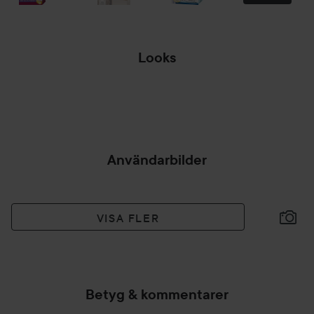
Looks
BLACK HAIR
DON'T CARE🤪
BLACK GLAMOUR
HOPPA ÖVER SEKTIONEN
Användarbilder
VISA FLER
Betyg & kommentarer