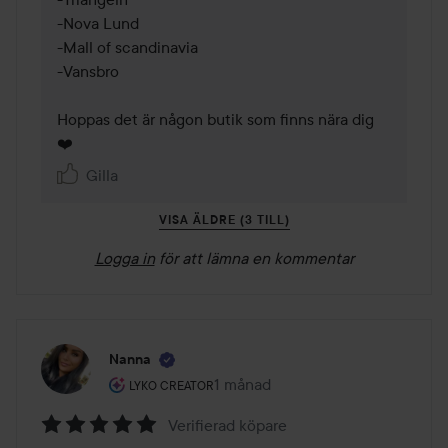
-Nova Lund

-Mall of scandinavia 

-Vansbro

Hoppas det är någon butik som finns nära dig 
❤️ 
Gilla
VISA ÄLDRE (3 TILL)
Logga in
för att lämna en kommentar
Nanna
Användarens roll: Lyko Creator.
1 månad
Inlägget skapades 1 månad
LYKO CREATOR
Verifierad köpare
Betyg: