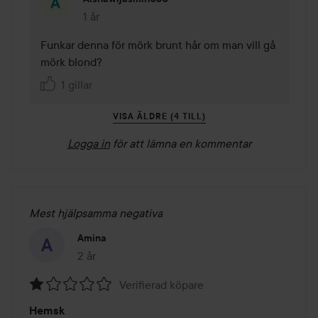
1 år
Kommentaren lades 1 år
Funkar denna för mörk brunt hår om man vill gå 
mörk blond? 
1 gillar
VISA ÄLDRE (4 TILL)
Logga in
för att lämna en kommentar
Mest hjälpsamma negativa
Amina
2 år
Inlägget skapades 2 år
Verifierad köpare
Betyg:
Hemsk
1