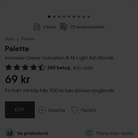
2 looks
211 användarbilder
Start
Palette
Palette
Intensive Creme Coloration
8-16 Light Ash Blonde
365 betyg
,
4.5 i snitt
Hoppa till Betyg & kommentarer
69 kr
Fri frakt vid köp från 300 kr, kan skickas omgående
Matcha
Favorit
KÖP
Se prishistorik
Finns inte i butik