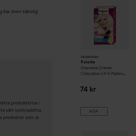
1. Applicera Sebastian Twiste
g har även känslig 
2. Massera in, börja i toppar
3. Låt balsamet verka i 2 til
4. Kombinera med Twisted Sh
1000 ml
2000 ml
SPONSRAD
Palette
Intensive Creme
Coloration
L9-0 Platinum
 år
Blonde
74 kr
ätta produkterna i 
ta vårt kostnadsfria 
KÖP
a produkter som är 