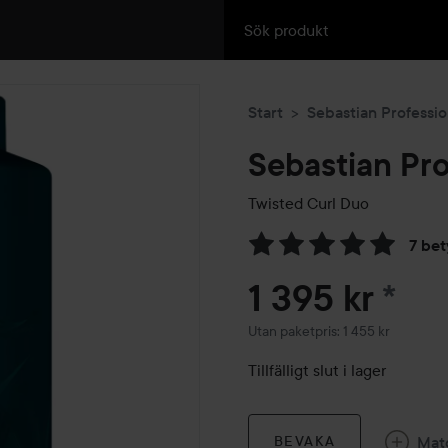
Start
Sebastian Professio
Sebastian Pro
Twisted Curl Duo
7 be
Hoppa till Betyg & komment
1 395 kr
*
Utan paketpris: 1 455 kr
Tillfälligt slut i lager
Mat
BEVAKA