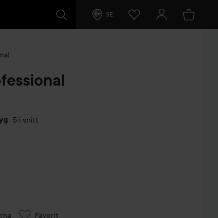
SE
nal
fessional
tyg
,
5 i snitt
arer
cha
Favorit