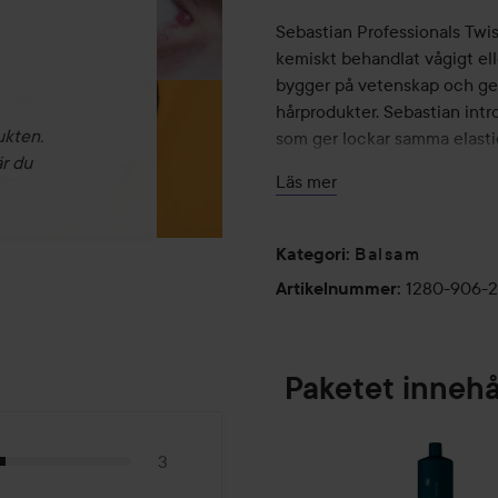
Sebastian Professionals Twis
kemiskt behandlat vågigt ell
bygger på vetenskap och ger 
hårprodukter. Sebastian int
ukten.
som ger lockar samma elasti
är du
elementkrafternas påfrestnin
Läs mer
karragenan, pantenol och glyc
definition och skydd mot fris
Balsam
Kategori
:
Användning:
1280-906-
Artikelnummer
:
1. Applicera Sebastian Twist
2. Massera in schampot i håre
3. Upprepa efter behov.
4. Kombinera med Twisted Co
Paketet innehå
1000 ml
3
Sebastian Professional Twi