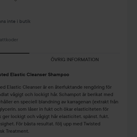
nns inte i butik
attkoder
ÖVRIG INFORMATION
isted Elastic Cleanser Shampoo
ed Elastic Cleanser är en återfuktande rengöring för
ndlat vågigt och lockigt hår. Schampot är berikat med
åller en speciell blandning av karragenan (extrakt från
lycerin, som låser in fukt och ökar elasticiteten för
 ger lockigt och vågigt hår elasticitet, spänst, fukt,
sighet. För bästa resultat, följ upp med Twisted
sk Treatment.