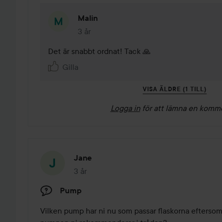
Malin
3 år
Kommentaren lades 3 år
Det är snabbt ordnat! Tack 🙏
Gilla
VISA ÄLDRE (1 TILL)
Logga in
för att lämna en komm
Jane
3 år
Inlägget skapades 3 år
Pump
Vilken pump har ni nu som passar flaskorna eftersom 