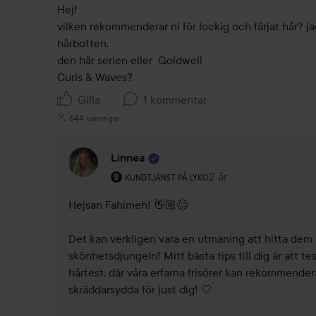
Hej! 

vilken rekommenderar ni för lockig och färjat hår? ja
hårbotten. 

den här serien eller  Goldwell

Curls & Waves? 
Gilla
1 kommentar
644 visningar
Linnea
Användarens roll: Kundtjänst på Lyko.
2 år
Kommentaren lades 2
KUNDTJÄNST PÅ LYKO
Hejsan Fahimeh! 👋🏼😊 

Det kan verkligen vara en utmaning att hitta dem r
skönhetsdjungeln! Mitt bästa tips till dig är att tes
hårtest, där våra erfarna frisörer kan rekommender
skräddarsydda för just dig! 🤍 
