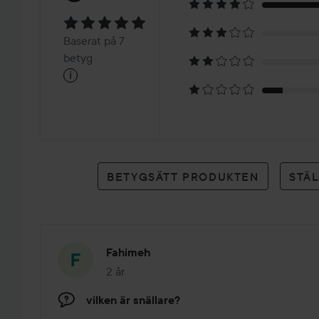
5
Baserat
Baserat på 7
på
betyg
i
7
betyg
BETYGSÄTT PRODUKTEN
STÄ
Fahimeh
2 år
Inlägget skapades 2 år
vilken är snällare?