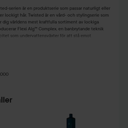
ted-serien är en produktserie som passar naturligt eller
er lockigt hår. Twisted är en vård- och stylingserie som
dig världens mest kraftfulla sortiment av lockiga
roducerar Flexi Alg™ Complex, en banbrytande teknik
citet som undervattensväxter för att stå emot
gar. Twisted-serien innehåller en speciell blandning av
erin som ger lockigt hår elasticitet, spänst, fukt,
sighet.
2000
ed Elastic Shampoo jämnt i vått hår.
t tills det löddrar och skölj noggrant.
nditioner och Curl Magnifier Cream för bästa resultat.
ller
sted Elastic Detangler Conditioner