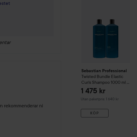
Sebastian Professional
Twi
estet
entar
Sebastian Professional
Twisted
Bundle Elastic
Curls Shampoo 1000 ml &
Conditioner 1000 ml
1 475 kr
Utan paketpris: 1 640 kr
n rekommenderar ni 
KÖP