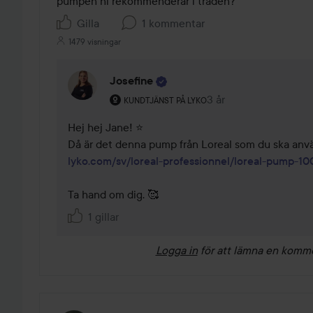
pumpen ni rekommenderar i tråden?
Gilla
1 kommentar
1479 visningar
Josefine
Användarens roll: Kundtjänst på Lyko.
3 år
Kommentaren lades 3
KUNDTJÄNST PÅ LYKO
Hej hej Jane! ⭐

lyko.com/sv/loreal-professionnel/loreal-pump-10
Ta hand om dig. 🥰
1 gillar
Logga in
för att lämna en komm