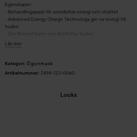
Egenskaper:
- Behandlingspads för omedelbar energi och vitalitet
- Advanced Energy Charge Technology ger ny energi till
huden
- Ger förnyad lyster och återfuktar huden
Läs mer
Applicera padsen under ögonen eller på de nasolabiala
vecken runt munnen som ett sista steg i din hudvårdsrutin.
Låt dem verka i ca 10 minuter och ta sedan försiktigt bort
Ögonmask
Kategori
:
dem. För maximerad effekt, massera in återstående essens i
2494-123-0060
Artikelnummer
:
huden.
60 g
Looks
JESSICA
WAHLGRENS
WEEKEND MUST-
BRUDMAKEUP
HAVES DEL 1:...
HOPPA ÖVER SEKTIONEN