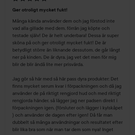
Betyg:
Ger otroligt mycket fukt!
5
av
Många kända använder dem och jag förstod inte 
5
vad alla gillade med dem, förrän jag köpte och 
testade själv! De är helt underbara! Dessa är super 
sköna på och ger otroligt mycket fukt! De är 
betydligt större än liknande dessutom, de går långt 
ner på kinden. De är dyra, jag vet det men för mig 
blir de blir ändå lite mer prisvärda. 

Jag gör så här med så här pass dyra produkter: Det 
finns mycket serum kvar i förpackningen och då jag 
använder de på riktigt rengjord hud och med riktigt 
rengjorda händer, så lägger jag ner padsen direkt i 
förpackningen igen, (försluter och lägger i kylskåpet 
) och använder de dagen efter igen! Då får man 
dubbelt så många användningar och resultatet efter 
blir lika bra som när man tar dem som nya! Inget 