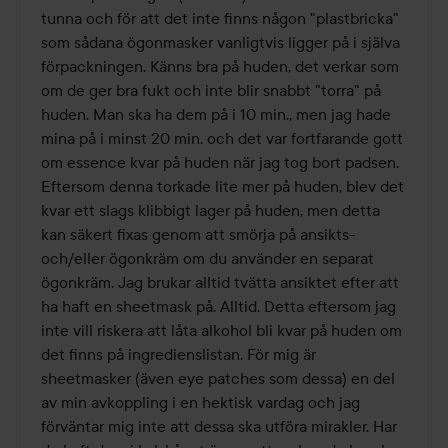
tunna och för att det inte finns någon "plastbricka" 
som sådana ögonmasker vanligtvis ligger på i själva 
förpackningen. Känns bra på huden, det verkar som 
om de ger bra fukt och inte blir snabbt "torra" på 
huden. Man ska ha dem på i 10 min., men jag hade 
mina på i minst 20 min. och det var fortfarande gott 
om essence kvar på huden när jag tog bort padsen. 
Eftersom denna torkade lite mer på huden, blev det 
kvar ett slags klibbigt lager på huden, men detta 
kan säkert fixas genom att smörja på ansikts- 
och/eller ögonkräm om du använder en separat 
ögonkräm. Jag brukar alltid tvätta ansiktet efter att 
ha haft en sheetmask på. Alltid. Detta eftersom jag 
inte vill riskera att låta alkohol bli kvar på huden om 
det finns på ingredienslistan. För mig är 
sheetmasker (även eye patches som dessa) en del 
av min avkoppling i en hektisk vardag och jag 
förväntar mig inte att dessa ska utföra mirakler. Har 