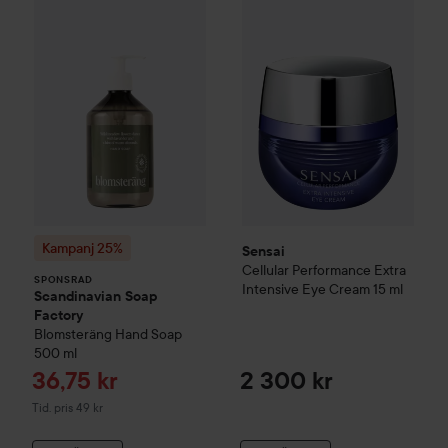
Kampanj 25%
Scandinavian Soap Factory
Blomsterä
SPONSRAD
Kampanj 25%
Sensai
Cellular Performance
Extra
SPONSRAD
Intensive Eye Cream
15 ml
Scandinavian Soap
Factory
Blomsteräng
Hand Soap
500 ml
Reapris
36,75 kr
2 300 kr
Tidigare pris 49 kr
Tid. pris 49 kr