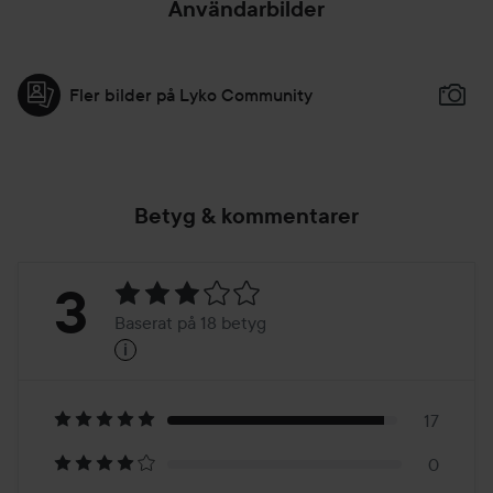
Användarbilder
Fler bilder på Lyko Community
Betyg & kommentarer
Betyg:
3
Baserat på 18 betyg
i
3
Baserat
på
17
0