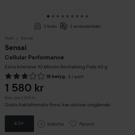
2 looks
2 användarbilder
Start
Sensai
Sensai
Cellular Performance
Extra Intensive 10 Minute Revitalising Pads
60 g
18 betyg
,
3 i snitt
Hoppa till Betyg & kommentarer
1 580 kr
Rekommenderat pris 1 650 kr
Rek. pris 1 650 kr
Gratis fraktalternativ finns, kan skickas omgående.
Matcha
Favorit
KÖP