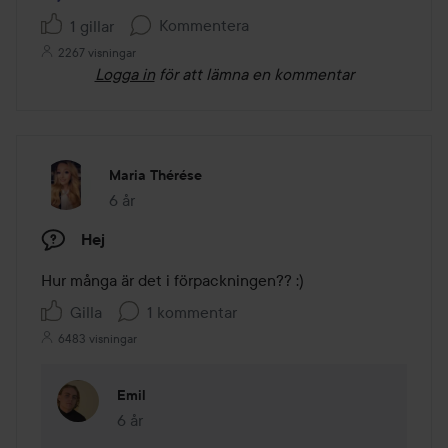
Kommentera
1 gillar
2267 visningar
Logga in
för att lämna en kommentar
Maria Thérése
6 år
Inlägget skapades 6 år
Hej
Hur många är det i förpackningen?? :) 
Gilla
1 kommentar
6483 visningar
Emil
6 år
Kommentaren lades 6 år