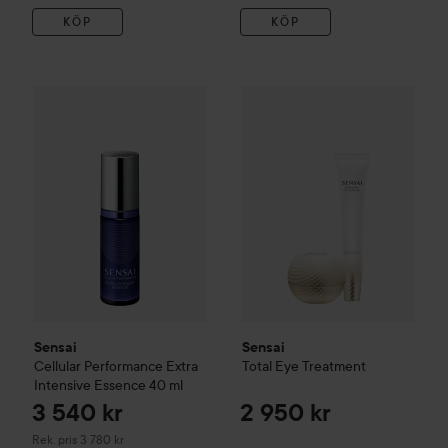
KÖP
KÖP
Sensai
Total Eye Treatment
3
2 
Sensai
Cellular Performance
Extra Intensive Essence
40 ml
Rek
Sensai
Sensai
Cellular Performance
Extra
Total Eye Treatment
Intensive Essence
40 ml
3 540 kr
2 950 kr
Rekommenderat pris 3 780 kr
Rek. pris 3 780 kr