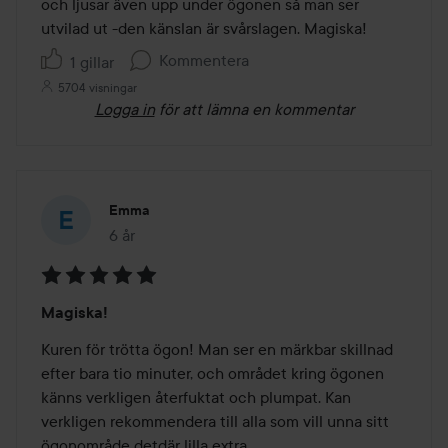
och ljusar även upp under ögonen så man ser 
utvilad ut -den känslan är svårslagen. Magiska!
Kommentera
1 gillar
5704 visningar
Logga in
för att lämna en kommentar
Emma
6 år
Inlägget skapades 6 år
Betyg:
Magiska!
5
av
Kuren för trötta ögon! Man ser en märkbar skillnad 
5
efter bara tio minuter, och området kring ögonen 
känns verkligen återfuktat och plumpat. Kan 
verkligen rekommendera till alla som vill unna sitt 
ögonområde detdär lilla extra.