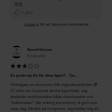
😍👏
2 gillar
Logga in
för att lämna en kommentar
Beautifulissues
8 månader
Inlägget skapades 8 månader
Betyg:
En push-up bh för dina ögon?... Tja...
3
av
Ytterligare en recension från ingrediensnörden 🤓
5
🧖‍♀️ efter att ha provat denna ögonmask. Jag 
använder ansiktsmasker både sheetmasker och 
"krämmasker" (läs: krämig konsistens) så gott som 
varje dag. Särskilt på morgonen. Jag inbillar mig att 