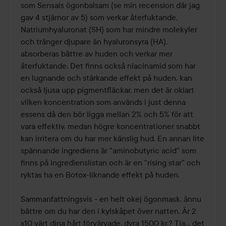
som Sensais ögonbalsam (se min recension där jag 
gav 4 stjärnor av 5) som verkar återfuktande. 
Natriumhyaluronat (SH) som har mindre molekyler 
och tränger djupare än hyaluronsyra (HA), 
absorberas bättre av huden och verkar mer 
återfuktande. Det finns också niacinamid som har 
en lugnande och stärkande effekt på huden, kan 
också ljusa upp pigmentfläckar, men det är oklart 
vilken koncentration som används i just denna 
essens då den bör ligga mellan 2% och 5% för att 
vara effektiv, medan högre koncentrationer snabbt 
kan irritera om du har mer känslig hud. En annan lite 
spännande ingrediens är "aminobutyric acid" som 
finns på ingredienslistan och är en "rising star" och 
ryktas ha en Botox-liknande effekt på huden. 

Sammanfattningsvis - en helt okej ögonmask, ännu 
bättre om du har den i kylskåpet över natten. Är 2 
x10 värt dina hårt förvärvade, dyra 1500 kr.? Tja... det 