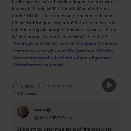
hudterapeuter säkert skulle rekommendera fast det 
känns ok för mig istället för att slänga bort dem 
direkt! Har läst fler recensioner om dem och som 
gör så! Det fungerar superbra! Sätter in en kort film 
om hur en typisk morgon i hudvård kan se ut för en 
47-årig normal kvinna, i sina bästa år, eller hur?

#testbylyko
#tävling
#sensai
#eyepads
#skincare
#mogenhy
#over45
#over50
#patches
#111skin
#peterthomasroth
#hudvård
#ögon
#ögonmask
#drbarbarasturm
#mask
1 kommentar
6 gillar
3711 visningar
Maria
Användarens roll: Lyko Creator.
2 år
Kommentaren lades 2 år
LYKO CREATOR
Så kul att du delar med dig & så fina produkter 