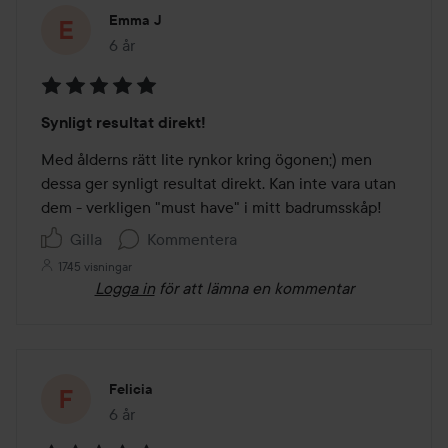
Emma J
6 år
Inlägget skapades 6 år
Betyg:
Synligt resultat direkt!
5
av
Med ålderns rätt lite rynkor kring ögonen;) men 
5
dessa ger synligt resultat direkt. Kan inte vara utan 
dem - verkligen "must have" i mitt badrumsskåp! 
Gilla
Kommentera
1745 visningar
Logga in
för att lämna en kommentar
Felicia
6 år
Inlägget skapades 6 år