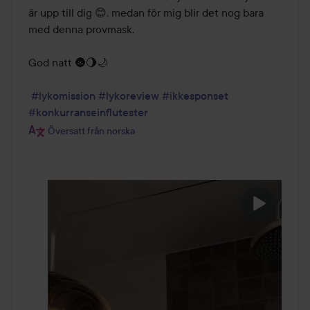
är upp till dig 😊, medan för mig blir det nog bara 
med denna provmask. 

God natt 🌚🌖🌙

#lykomission
#lykoreview
#ikkesponset
#konkurranseinflutester
Översatt från norska