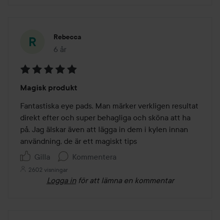
Rebecca
6 år
Inlägget skapades 6 år
Betyg:
Magisk produkt
5
av
Fantastiska eye pads. Man märker verkligen resultat 
5
direkt efter och super behagliga och sköna att ha 
på. Jag älskar även att lägga in dem i kylen innan 
användning, de är ett magiskt tips
Gilla
Kommentera
2602 visningar
Logga in
för att lämna en kommentar