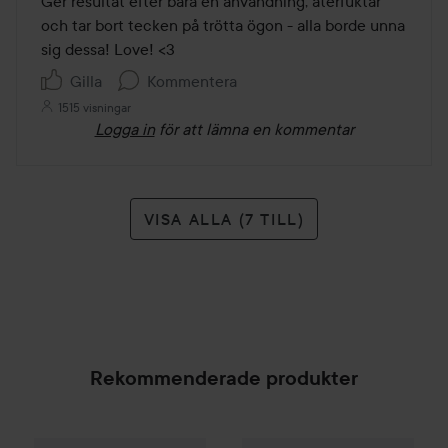
Ger resultat efter bara en användning, återfuktar 
5
och tar bort tecken på trötta ögon - alla borde unna 
sig dessa! Love! <3
Gilla
Kommentera
1515 visningar
Logga in
för att lämna en kommentar
VISA ALLA (7 TILL)
Rekommenderade produkter
Sensai
Cellular Performance
E