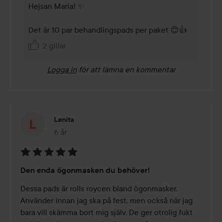
Hejsan Maria! ✨

Det är 10 par behandlingspads per paket 😊👍
2 gillar
Logga in
för att lämna en kommentar
Lenita
6 år
Inlägget skapades 6 år
Betyg:
Den enda ögonmasken du behöver!
5
av
Dessa pads är rolls roycen bland ögonmasker. 
5
Använder innan jag ska på fest, men också när jag 
bara vill skämma bort mig själv. De ger otrolig fukt 