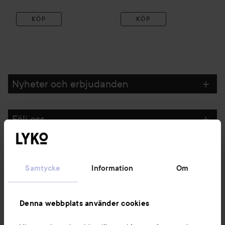
KÖP
KÖP
Nyheter och erbjudanden
Följ oss
Kundservice
Samtycke
Information
Om
Information
Denna webbplats använder cookies
Du kanske också gillar