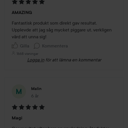
Betyg:
AMAZING
5
av
Fantastisk produkt som direkt gav resultat. 
5
Upplevde att jag såg mycket piggare ut, verkligen 
värd att unna sig! 
Gilla
Kommentera
1668 visningar
Logga in
för att lämna en kommentar
Malin
6 år
Inlägget skapades 6 år
Betyg:
Magi
5
av