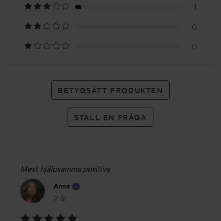
18
1
betyg
0
0
BETYGSÄTT PRODUKTEN
STÄLL EN FRÅGA
Mest hjälpsamma positiva
Anna
2 år
Inlägget skapades 2 år