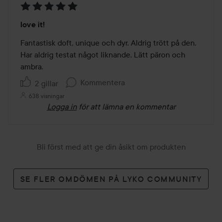
Betyg:
love it!
5
av
Fantastisk doft, unique och dyr. Aldrig trött på den. 
5
Har aldrig testat något liknande. Lätt päron och 
ambra. 
Kommentera
2 gillar
638 visningar
Logga in
för att lämna en kommentar
Bli först med att ge din åsikt om produkten
SE FLER OMDÖMEN PÅ LYKO COMMUNITY