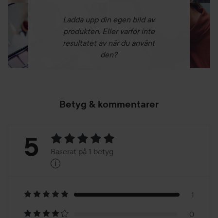
Ladda upp din egen bild av
produkten. Eller varför inte
resultatet av när du använt
den?
Betyg & kommentarer
Betyg:
5
Baserat på 1 betyg
i
5
Baserat
på
1
0