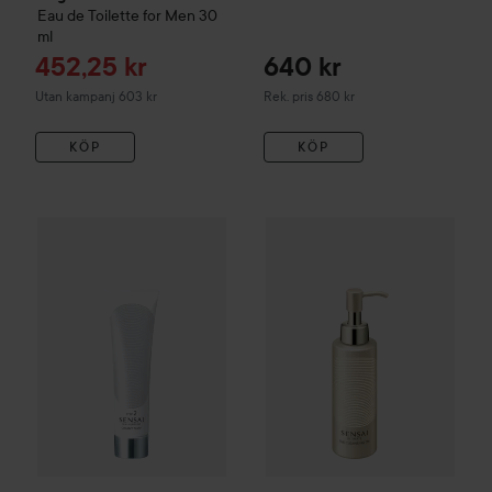
Eau de Toilette for Men
30
ml
Reapris
452,25 kr
640 kr
Rekommenderat pris 680 kr
Utan kampanj 603 kr
Rek. pris 680 kr
KÖP
KÖP
Sensai
Silky Purifying Creamy Soap
125 ml
655 kr
Sensai
Ultimate
The Cleansing