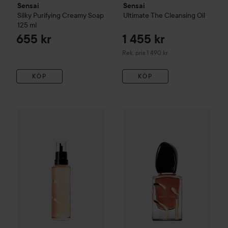
Sensai
Sensai
Silky Purifying Creamy Soap
Ultimate
The Cleansing Oil
125 ml
655 kr
1 455 kr
Rekommenderat pris 1 490 kr
Rek. pris 1 490 kr
KÖP
KÖP
Reapr
1 230
Combo Deal 25%
Armani
Sì Eau de Parfum Refill
Combo Deal 25%
Armani
100 ml
Sì Pa
Utan kampa