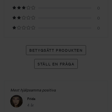
1
0
betyg
0
0
BETYGSÄTT PRODUKTEN
STÄLL EN FRÅGA
Mest hjälpsamma positiva
Frida
4 år
Inlägget skapades 4 år