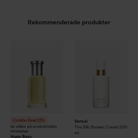
Rekommenderade produkter
Sensai
The Silk Shower Cream
Combo Deal 25%
Hugo Boss
Eau de Toilette for Me
SPONSRAD
Combo Deal 25%
Sensai
Se villkor på produktsidan
The Silk Shower Cream
200
SPONSRAD
ml
Hugo Boss