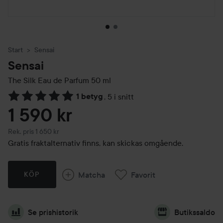
Start
Sensai
Sensai
The Silk Eau de Parfum
50 ml
1 betyg
,
5 i snitt
Hoppa till Betyg & kommentarer
1 590 kr
Rekommenderat pris 1 650 kr
Rek. pris 1 650 kr
Gratis fraktalternativ finns, kan skickas omgående.
Matcha
Favorit
KÖP
Se prishistorik
Butikssaldo