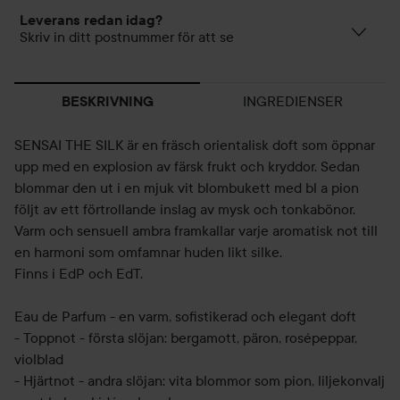
Leverans redan idag?
Skriv in ditt postnummer för att se
INGREDIENSER
BESKRIVNING
SENSAI THE SILK är en fräsch orientalisk doft som öppnar
upp med en explosion av färsk frukt och kryddor. Sedan
blommar den ut i en mjuk vit blombukett med bl a pion
följt av ett förtrollande inslag av mysk och tonkabönor.
Varm och sensuell ambra framkallar varje aromatisk not till
en harmoni som omfamnar huden likt silke.
Finns i EdP och EdT.
Eau de Parfum - en varm, sofistikerad och elegant doft
- Toppnot - första slöjan: bergamott, päron, rosépeppar,
violblad
- Hjärtnot - andra slöjan: vita blommor som pion, liljekonvalj