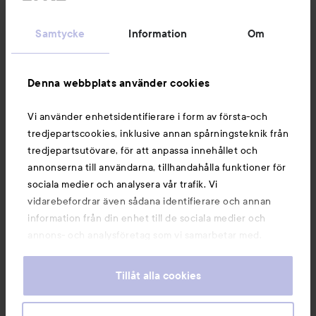
Kundservice
Samtycke
Information
Om
Information
Denna webbplats använder cookies
Du kanske också gillar
Vi använder enhetsidentifierare i form av första-och
tredjepartscookies, inklusive annan spårningsteknik från
tredjepartsutövare, för att anpassa innehållet och
annonserna till användarna, tillhandahålla funktioner för
sociala medier och analysera vår trafik. Vi
vidarebefordrar även sådana identifierare och annan
information från din enhet till de sociala medier och
annons- och analysföretag som vi samarbetar med.
Dessa kan i sin tur kombinera informationen med annan
information som du har tillhandahållit eller som de har
Tillåt alla cookies
samlat in när du har använt deras tjänster. Du godkänner
våra cookies vid fortsatt användande av vår webbplats.
Copyright 2026