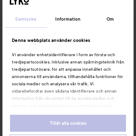
Kundservice
Samtycke
Information
Om
Information
Denna webbplats använder cookies
Du kanske också gillar
Vi använder enhetsidentifierare i form av första-och
tredjepartscookies, inklusive annan spårningsteknik från
tredjepartsutövare, för att anpassa innehållet och
annonserna till användarna, tillhandahålla funktioner för
sociala medier och analysera vår trafik. Vi
vidarebefordrar även sådana identifierare och annan
information från din enhet till de sociala medier och
annons- och analysföretag som vi samarbetar med.
Dessa kan i sin tur kombinera informationen med annan
information som du har tillhandahållit eller som de har
Tillåt alla cookies
samlat in när du har använt deras tjänster. Du godkänner
våra cookies vid fortsatt användande av vår webbplats.