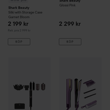
Shark Beauty
Glossi Pink
Shark Beauty
Silki with Storage Case
Garnet Bloom
2 199 kr
2 299 kr
Rekommenderat pris 2 999 kr
Rek. pris 2 999 kr
KÖP
KÖP
Shark Beauty
Silki with Stora
WOW-pris
Shark Beauty
FlexStyle 5-in-1 Air Styler & Hair 