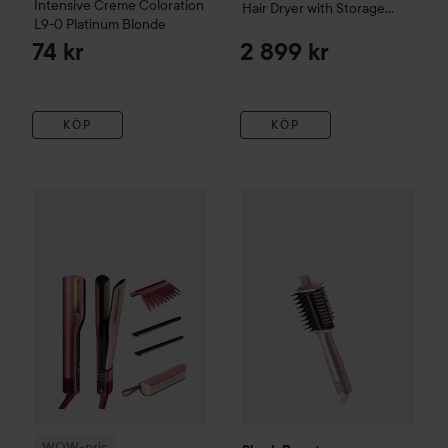
Intensive Creme Coloration
Hair Dryer with Storage
L9-0 Platinum Blonde
Case - Stone HD446SLEU
74 kr
2 899 kr
KÖP
KÖP
Shark Beauty
Glossi Pink
2 299
WOW-pris
Shark Beauty
Silki with Storage Case
Garnet Bloo
WOW-pris