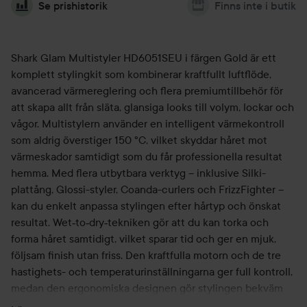
Se prishistorik
Finns inte i butik
Shark Glam Multistyler HD6051SEU i färgen Gold är ett
komplett stylingkit som kombinerar kraftfullt luftflöde,
avancerad värmereglering och flera premiumtillbehör för
att skapa allt från släta, glansiga looks till volym, lockar och
vågor. Multistylern använder en intelligent värmekontroll
som aldrig överstiger 150 °C, vilket skyddar håret mot
värmeskador samtidigt som du får professionella resultat
hemma. Med flera utbytbara verktyg – inklusive Silki-
plattång, Glossi-styler, Coanda-curlers och FrizzFighter –
kan du enkelt anpassa stylingen efter hårtyp och önskat
resultat. Wet‑to‑dry‑tekniken gör att du kan torka och
forma håret samtidigt, vilket sparar tid och ger en mjuk,
följsam finish utan friss. Den kraftfulla motorn och de tre
hastighets- och temperaturinställningarna ger full kontroll,
medan den ergonomiska designen gör stylingen bekväm
och smidig. Perfekt för dig som vill ha ett mångsidigt,