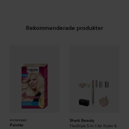
Rekommenderade produkter
Palette
Intensive Creme Coloration
Shark Beauty
FlexStyle 5-in-1
L9-0 Platinum 
SPONSRAD
Shark Beauty
SPONSRAD
Palette
FlexStyle 5-in-1 Air Styler &