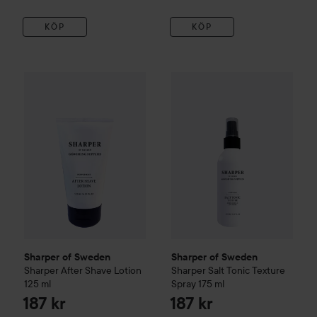
KÖP
KÖP
187 kr
Sharper of Sweden
Sharper After Shave Lotion
Sharper of Sweden
125 ml
Sharper Sa
Rekommendera
Sharper of Sweden
Sharper of Sweden
Sharper After Shave Lotion
Sharper Salt Tonic Texture
125 ml
Spray
175 ml
187 kr
187 kr