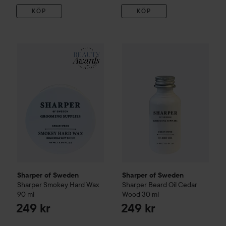
KÖP
KÖP
Sharper of Sweden
Sharper Smokey Hard Wax
Sharper of Sweden
90 ml
Sharper B
249 kr
Sharper of Sweden
Sharper of Sweden
Sharper Smokey Hard Wax
Sharper Beard Oil Cedar
90 ml
Wood
30 ml
249 kr
249 kr