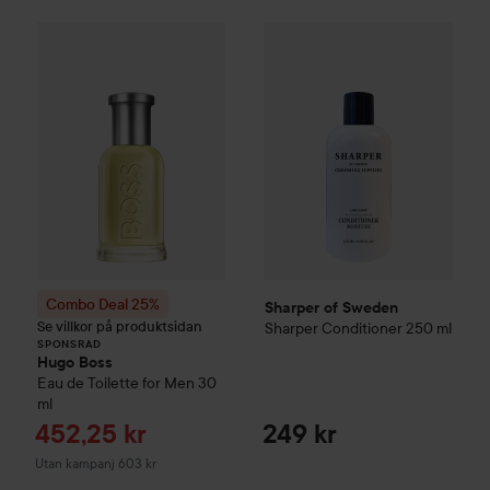
Sharper of Sweden
Sharper Co
Combo Deal 25%
Hugo Boss
Eau de Toilette for Me
SPONSRAD
Combo Deal 25%
Sharper of Sweden
Se villkor på produktsidan
Sharper Conditioner
250 ml
SPONSRAD
Hugo Boss
Eau de Toilette for Men
30
ml
Reapris
452,25 kr
249 kr
Utan kampanj 603 kr