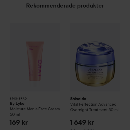
Rekommenderade produkter
By Lyko
Moisture Mania Face Cream
50 ml
169 kr
Shiseido
Vital Perfection
Adva
SPONSRAD
Shiseido
SPONSRAD
By Lyko
Vital Perfection
Advanced
Moisture Mania Face Cream
Overnight Treatment
50 ml
50 ml
169 kr
1 649 kr
Rekommenderat pris 1 940 kr