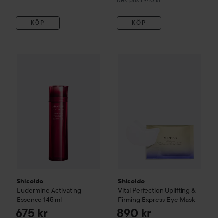
Rek. pris 1 940 kr
KÖP
KÖP
675 kr
Shiseido
Eudermine Activating Essence
Shiseido
Vital Perfection
145 ml
Uplif
Rekommenderat pris 905 
Shiseido
Shiseido
Eudermine Activating
Vital Perfection
Uplifting &
Essence
145 ml
Firming Express Eye Mask
675 kr
890 kr