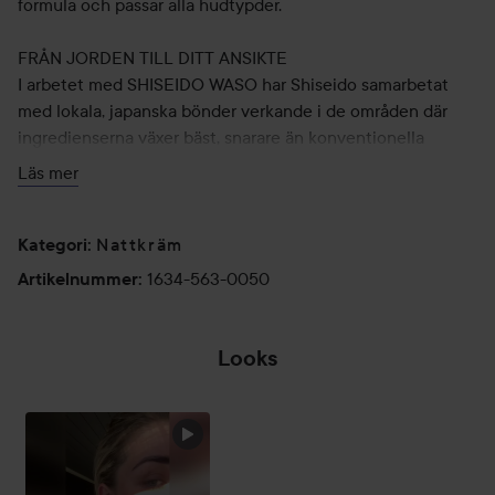
formula och passar alla hudtypder.
FRÅN JORDEN TILL DITT ANSIKTE
I arbetet med SHISEIDO WASO har Shiseido samarbetat
med lokala, japanska bönder verkande i de områden där
ingredienserna växer bäst, snarare än konventionella
storskaliga leverantörer. Vilket leder till lokala, nya
Läs mer
arbetstillfällen och en hög kvalité på odlingarna.
HÅLLBARA FÖRPACKNINGAR
Nattkräm
Kategori
:
95% av WASOs burkar består av återvunnen plast och
1634-563-0050
Artikelnummer
:
kartonnaget är FSC-märkt. För att dra ner på användningen
av plast innehåller burkens lock 30% risskal.
Looks
Använd på kvällen som sista steg i din hudvårdsrutin. Ta en
ALL IN WITH
mandel-stor klick och fördela över ansiktet, låt verka över
SHISEIDO 🌹🎋
natten. Rekommenderas att användas två gånger i veckan
HOPPA ÖVER SEKTIONEN
för bästa resultat.