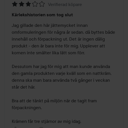
Verifierad köpare
Betyg:
Kärlekshistorien som tog slut
3
av
Jag gillade den här jättemycket innan 
5
omformuleringen för några år sedan, då byttes både 
innehåll och förpackning ut. Det är ingen dålig 
produkt - den är bara inte för mig. Upplever att 
kornen inte smälter lika lätt som förr. 

Dessutom har jag för mig att man kunde använda 
den gamla produkten varje kväll som en nattkräm, 
denna ska man bara använda två gånger i veckan 
står det här. 

Bra att de tänkt på miljön när de tagit fram 
förpackningen.

Krämen får tre stjärnor av mig idag.