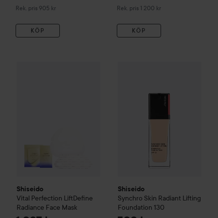
Rekommenderat pris 905 kr
Rekommenderat pris 1 200 kr
Rek. pris 905 kr
Rek. pris 1 200 kr
KÖP
KÖP
1 2
Shiseido
Vital Perfection
LiftDefine Radiance Face Mask
Shiseido
Synchro Skin
Radiant
Rekomme
Shiseido
Shiseido
Vital Perfection
LiftDefine
Synchro Skin
Radiant Lifting
Radiance Face Mask
Foundation
130