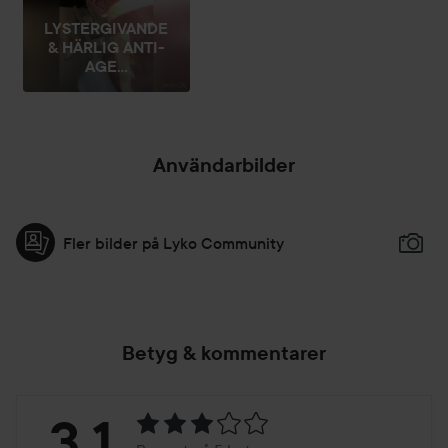
50 ml
LYSTERGIVANDE
& HÄRLIG ANTI-
AGE...
Användarbilder
Fler bilder på Lyko Community
Betyg & kommentarer
Betyg:
3.1