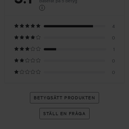
Baserat på 5 betyg
i
3.1
Baserat
på
4
0
5
1
betyg
0
0
BETYGSÄTT PRODUKTEN
STÄLL EN FRÅGA