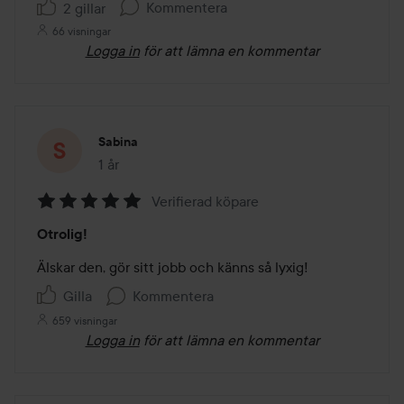
Kommentera
2 gillar
66 visningar
Logga in
för att lämna en kommentar
Sabina
1 år
Inlägget skapades 1 år
Verifierad köpare
Betyg:
Otrolig!
5
av
Älskar den, gör sitt jobb och känns så lyxig!
5
Gilla
Kommentera
659 visningar
Logga in
för att lämna en kommentar