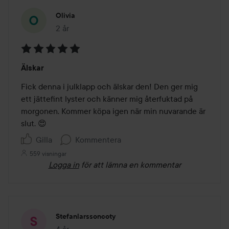
Olivia
2 år
Inlägget skapades 2 år
Betyg:
Älskar
5
av
Fick denna i julklapp och älskar den! Den ger mig 
5
ett jättefint lyster och känner mig återfuktad på 
morgonen. Kommer köpa igen när min nuvarande är 
slut. 😍
Gilla
Kommentera
559 visningar
Logga in
för att lämna en kommentar
Stefanlarssoncoty
4 år