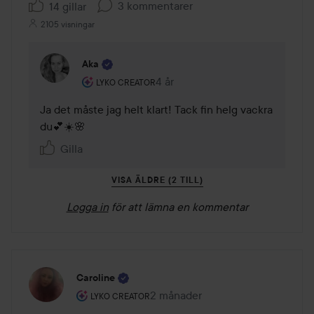
3 kommentarer
14 gillar
2105 visningar
Aka
Användarens roll: Lyko Creator.
4 år
Kommentaren lades 4 år
LYKO CREATOR
Ja det måste jag helt klart! Tack fin helg vackra 
du💕☀️🌸
Gilla
VISA ÄLDRE (2 TILL)
Logga in
för att lämna en kommentar
Caroline
Användarens roll: Lyko Creator.
2 månader
Inlägget skapades 2 månader
LYKO CREATOR