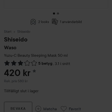
2 looks
1 användarbild
Start
Shiseido
Shiseido
Waso
Yuzu-C Beauty Sleeping Mask
50 ml
5 betyg
,
3.1 i snitt
Hoppa till Betyg & kommentarer
420 kr
*
Rekommenderat pris 580 kr
Rek. pris 580 kr
Tillfälligt slut i lager
Matcha
Favorit
BEVAKA