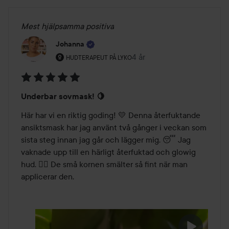
Mest hjälpsamma positiva
Johanna
Användarens roll: Hudterapeut på Lyko.
4 år
Inlägget skapades 4 år
HUDTERAPEUT PÅ LYKO
Betyg:
Underbar sovmask! 🍋
5
av
Här har vi en riktig goding! 💛 Denna återfuktande 
5
ansiktsmask har jag använt två gånger i veckan som 
sista steg innan jag går och lägger mig. 😴 Jag 
vaknade upp till en härligt återfuktad och glowig 
hud. 👌🏼 De små kornen smälter så fint när man 
applicerar den. 