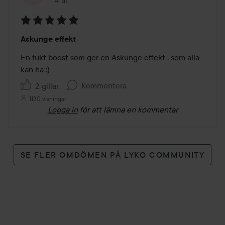
Inlägget skapades 4 år
Betyg:
Askunge effekt
5
av
En fukt boost som ger en Askunge effekt , som alla 
5
kan ha :)
Kommentera
2 gillar
1130 visningar
Logga in
för att lämna en kommentar
SE FLER OMDÖMEN PÅ LYKO COMMUNITY