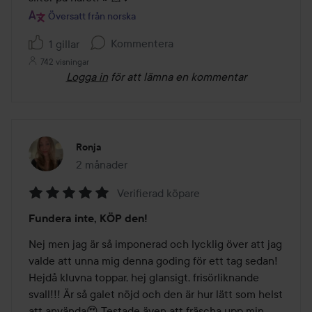
Översatt från norska
Kommentera
1 gillar
742 visningar
Logga in
för att lämna en kommentar
Ronja
2 månader
Inlägget skapades 2 månader
Verifierad köpare
Betyg:
Fundera inte, KÖP den!
5
av
Nej men jag är så imponerad och lycklig över att jag 
5
valde att unna mig denna goding för ett tag sedan! 
Hejdå kluvna toppar, hej glansigt, frisörliknande 
svall!!! Är så galet nöjd och den är hur lätt som helst 
att använda😍 Testade även att fräscha upp min 