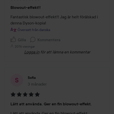
Betyg:
Blowout-effekt!!
5
av
Fantastisk blowout-effekt!! Jag är helt förälskad i 
5
denna Dyson-kopia!
Översatt från danska
Gilla
Kommentera
2076 visningar
Logga in
för att lämna en kommentar
Sofia
3 månader
Inlägget skapades 3 månader
Betyg:
Lätt att använda. Ger en fin blowout-effekt.
5
av
Lätt att använda. Ger en fin blowout-effekt.