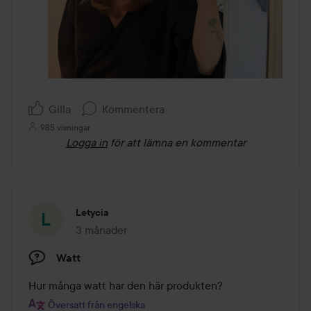
Gilla
Kommentera
985 visningar
Logga in
för att lämna en kommentar
Letycia
3 månader
Inlägget skapades 3 månader
Watt
Hur många watt har den här produkten?
Översatt från engelska