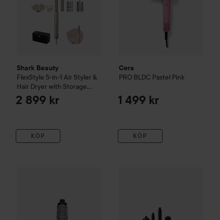
Shark Beauty
Cera
FlexStyle 5-in-1 Air Styler &
PRO BLDC
Pastel Pink
Hair Dryer with Storage
Case - Stone HD446SLEU
2 899 kr
1 499 kr
KÖP
KÖP
Kampanj 30%
Silk'n
SilkyAir Fle
Combo Deal 30%
OBH Nordica
Björn Axén Tools
Magic Style