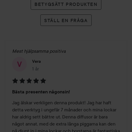
BETYGSÄTT PRODUKTEN
STÄLL EN FRÅGA
Mest hjälpsamma positiva
Vera
1 år
Inlägget skapades 1 år
Betyg:
Bästa presenten någonsin!
5
av
Jag älskar verkligen denna produkt! Jag har haft 
5
detta verktyg i ungefär 7 månader och mina lockar 
har aldrig sett bättre ut. Denna diffusor är bara 
något annat, med de extra långa piggarna kan den 
nå djupt in i mina lockar och borstarna är fantastiska 