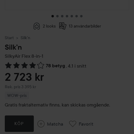
2 looks
13 användarbilder
Start
Silk'n
Silk'n
SilkyAir Flex 8-in-1
78 betyg
,
4.1 i snitt
Hoppa till Betyg & kommentarer
2 723 kr
Rekommenderat pris 3 395 kr
Rek. pris 3 395 kr
WOW-pris
Gratis fraktalternativ finns, kan skickas omgående.
Matcha
Favorit
KÖP