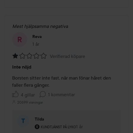
Mest hjälpsamma negativa
Reva
1 år
Inlägget skapades 1 år
Verifierad köpare
Betyg:
Inte nöjd
1
av
Borsten sitter inte fast, när man fönar håret den 
5
faller flera gånger. 
1 kommentar
4 gillar
20699 visningar
Tilda
Användarens roll: Kundtjänst på Lyko.
1 år
Kommentaren lades 1 år
KUNDTJÄNST PÅ LYKO