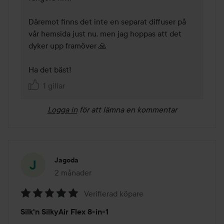
Däremot finns det inte en separat diffuser på 
vår hemsida just nu, men jag hoppas att det 
dyker upp framöver 🙏

Ha det bäst!
1 gillar
Logga in
för att lämna en kommentar
Jagoda
2 månader
Inlägget skapades 2 månader
Verifierad köpare
Betyg:
Silk'n SilkyAir Flex 8-in-1
5