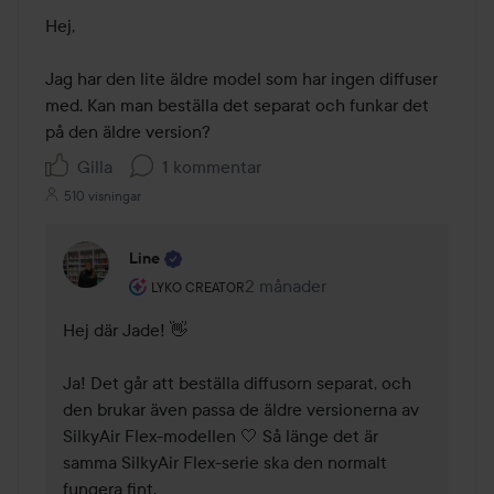
Hej,

Jag har den lite äldre model som har ingen diffuser 
med. Kan man beställa det separat och funkar det 
på den äldre version?
Gilla
1 kommentar
510 visningar
Line
Användarens roll: Lyko Creator.
2 månader
Kommentaren lades 2 månader
LYKO CREATOR
Hej där Jade! 👋

Ja! Det går att beställa diffusorn separat, och 
den brukar även passa de äldre versionerna av 
SilkyAir Flex-modellen 🤍 Så länge det är 
samma SilkyAir Flex-serie ska den normalt 
fungera fint.
