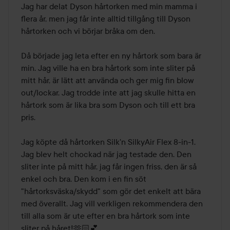
av
Jag har delat Dyson hårtorken med min mamma i 
5
flera år, men jag får inte alltid tillgång till Dyson 
hårtorken och vi börjar bråka om den.

Då började jag leta efter en ny hårtork som bara är 
min. Jag ville ha en bra hårtork som inte sliter på 
mitt hår, är lätt att använda och ger mig fin blow 
out/lockar. Jag trodde inte att jag skulle hitta en 
hårtork som är lika bra som Dyson och till ett bra 
pris.

Jag köpte då hårtorken Silk'n SilkyAir Flex 8-in-1. 
Jag blev helt chockad när jag testade den. Den 
sliter inte på mitt hår, jag får ingen friss, den är så 
enkel och bra. Den kom i en fin söt 
"hårtorksväska/skydd" som gör det enkelt att bära 
med överallt. Jag vill verkligen rekommendera den 
till alla som är ute efter en bra hårtork som inte 