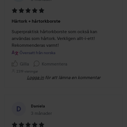
Betyg:
Hårtork + hårtorkborste
5
av
Superpraktisk hårtorkborste som också kan 
5
användas som hårtork. Verkligen allt-i-ett! 
Rekommenderas varmt!
Översatt från norska
Gilla
Kommentera
2319 visningar
Logga in
för att lämna en kommentar
Daniela
3 månader
Inlägget skapades 3 månader