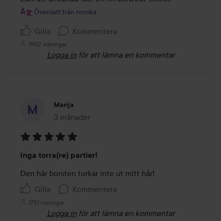
5
Översatt från norska
Gilla
Kommentera
1902 visningar
Logga in
för att lämna en kommentar
Marija
3 månader
Inlägget skapades 3 månader
Betyg:
Inga torra(re) partier!
5
av
Den här borsten torkar inte ut mitt hår!
5
Gilla
Kommentera
1751 visningar
Logga in
för att lämna en kommentar