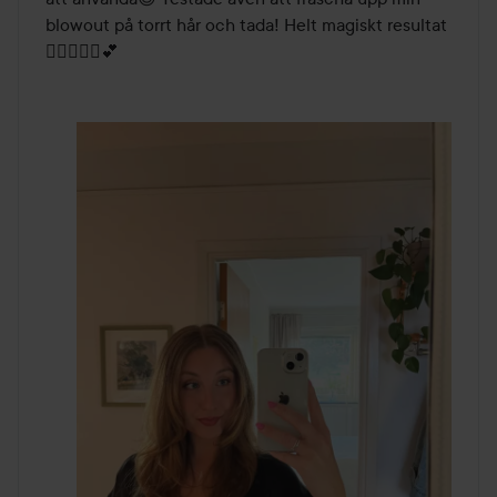
blowout på torrt hår och tada! Helt magiskt resultat 
👯‍♀️💁🏼‍♀️💕