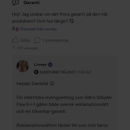
Garanti
Hej! Jag undrar om det finns garanti på den här 
produkten? Och hur länge? 🥰
Översatt från norska
Gilla
1 kommentar
222 visningar
Linnea
Användarens roll: Kundtjänst på Lyko.
1 månad
Kommentaren lades 1 måna
KUNDTJÄNST PÅ LYKO
Hejsan Daniela! 😊 

För elektriska stylingverktyg som Silk’n SilkyAir 
Flex 8-i-1 gäller både svensk reklamationsrätt 
och en tillverkar-garanti.

Reklamationsrätten täcker fel som inte beror 