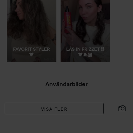
De autowrap-munstyckena är designade för att
automatiskt linda håret runt cylindern för jämn torkning.
Använd cool shot-funktionen för att låsa in dina lockar för
långvariga resultat.
• Lyft volymen med volymborsten: Uppnå salongsvolym
med den ovalformade borsten som ger extra kropp vid
rötterna.
FAVORIT STYLER
LÅS IN FRIZZET ⛓️
• Slät och trasselfri med paddleborsten: Torka och reda ut
🤎
🧡🙏🏼
håret samtidigt och få ett slätt, glansigt och silkeslent
resultat.
• Perfekta detaljer med koncentratorn: Riktar luftflödet
exakt för en polerad finish.
Användarbilder
• Frizz-fria resultat med DeFrizz-munstycket: Med två
luftflödesriktningar och Coanda-teknologi eliminerar du
frizz och samlar håret för ett slätt och silkeslent resultat på
VISA FLER
torrt hår.
• Lockiga stilar med rundborsten: Idealisk för att styla fint
och kort hår och skapa mer definierade lockar – perfekt för