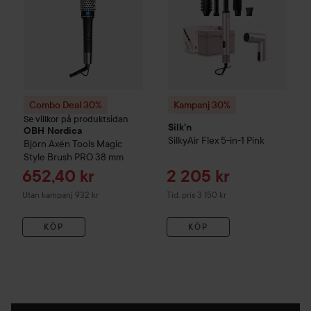
Combo Deal 30%
Kampanj 30%
Se villkor på produktsidan
Silk'n
OBH Nordica
SilkyAir Flex 5-in-1
Pink
Björn Axén Tools
Magic
Style Brush PRO
38 mm
Reapris
Reapris
652,40 kr
2 205 kr
Tidigare pris 3 150 kr
Utan kampanj 932 kr
Tid. pris 3 150 kr
KÖP
KÖP