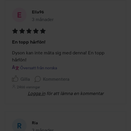
Ella96
3 månader
Inlägget skapades 3 månader
Betyg:
En topp hårfön!
5
av
Dyson kan inte mäta sig med denna! En topp 
5
hårfön!
Översatt från norska
Gilla
Kommentera
2466 visningar
Logga in
för att lämna en kommentar
Ria
3 månader
Inlägget skapades 3 månader