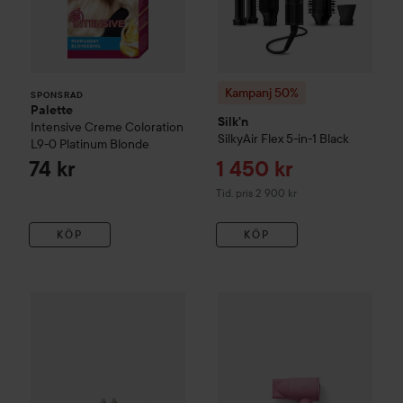
Kampanj 50%
SPONSRAD
Palette
Silk'n
Intensive Creme Coloration
SilkyAir Flex 5-in-1
Black
L9-0 Platinum Blonde
Reapris
74 kr
1 450 kr
Tidigare pris 2 900 kr
Tid. pris 2 900 kr
KÖP
KÖP
Shark Beauty
FlexStyle 5-in-1 Air Styler & Hair Dryer with
Cera
PRO BLDC
Pastel Pink
1 