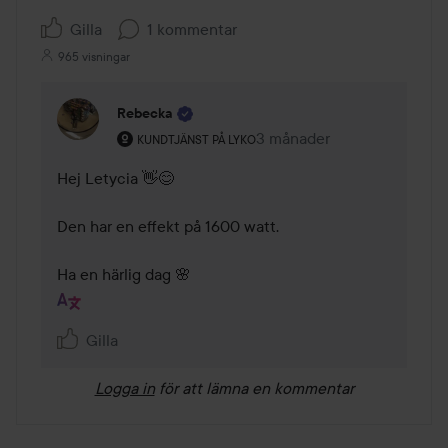
Gilla
1 kommentar
965 visningar
Rebecka
Användarens roll: Kundtjänst på Lyko.
3 månader
Kommentaren lades 3 mån
KUNDTJÄNST PÅ LYKO
Hej Letycia 👋😊

Den har en effekt på 1600 watt.

Ha en härlig dag 🌸
Gilla
Logga in
för att lämna en kommentar