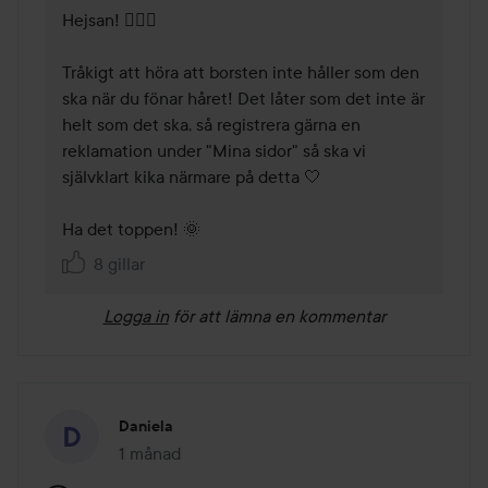
Hejsan! 💇‍♀️✨

Tråkigt att höra att borsten inte håller som den 
ska när du fönar håret! Det låter som det inte är 
helt som det ska, så registrera gärna en 
reklamation under "Mina sidor" så ska vi 
självklart kika närmare på detta 🤍

Ha det toppen! 🌞
8 gillar
Logga in
för att lämna en kommentar
Daniela
1 månad
Inlägget skapades 1 månad