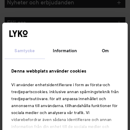
Nyheter och erbjudanden
Följ oss
Kundservice
Samtycke
Information
Om
Information
Denna webbplats använder cookies
Du kanske också gillar
Vi använder enhetsidentifierare i form av första-och
tredjepartscookies, inklusive annan spårningsteknik från
tredjepartsutövare, för att anpassa innehållet och
annonserna till användarna, tillhandahålla funktioner för
sociala medier och analysera vår trafik. Vi
vidarebefordrar även sådana identifierare och annan
information från din enhet till de sociala medier och