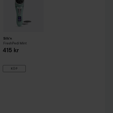
Silk'n
FreshPedi
Mint
415 kr
KÖP