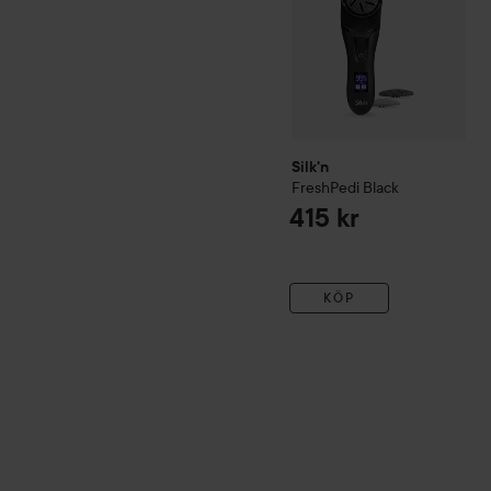
Silk'n
FreshPedi
Black
415 kr
KÖP