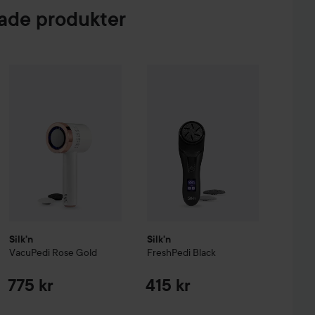
de produkter
ium & Course
Silk'n
VacuPedi
Rose Gold
Silk'n
FreshPedi
Black
125 kr
775 kr
415 kr
Silk'n
Silk'n
VacuPedi
Rose Gold
FreshPedi
Black
775 kr
415 kr