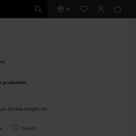
SE
ine
arer
ta produkten
r, kan skickas omgående
a
Favorit