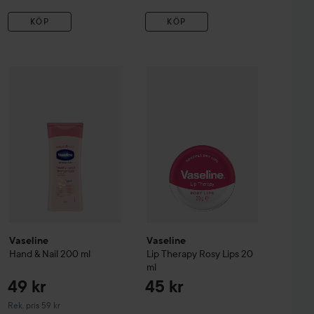
KÖP
KÖP
790 kr
49 kr
Vaseline
Lip Therapy Rosy Lips
20 
k Grey
Vaseline
Hand & Nail
200 ml
Rekommenderat pris 950 kr
Rekommenderat pris 59 kr
Vaseline
Vaseline
Hand & Nail
200 ml
Lip Therapy Rosy Lips
20
ml
49 kr
45 kr
Rekommenderat pris 59 kr
Rek. pris 59 kr