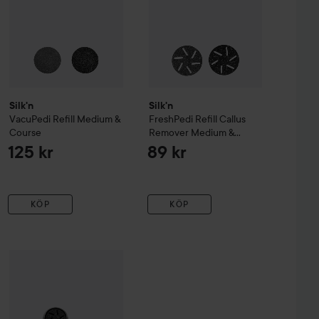
Silk'n
Silk'n
VacuPedi Refill Medium &
FreshPedi Refill Callus
Course
Remover Medium &
Course
125 kr
89 kr
KÖP
KÖP
Silk'n
FreshPedi
Mint
r
415 kr