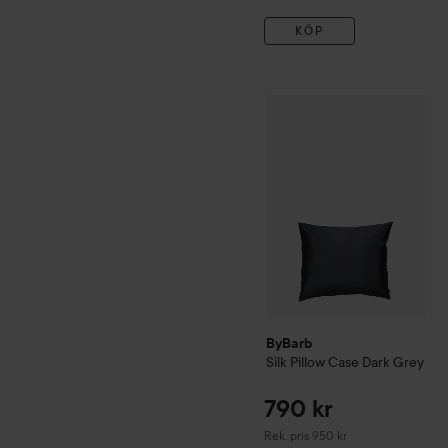
KÖP
ByBarb
Silk Pillow Case
Dar
ByBarb
Silk Pillow Case
Dark Grey
790 kr
Rekommenderat pris 950 kr
Rek. pris 950 kr