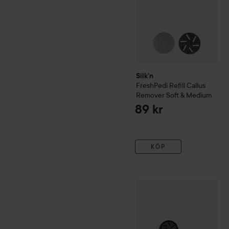
Silk'n
FreshPedi Refill Callus
Remover Soft & Medium
89 kr
KÖP
Silk'n
FreshPedi
Black
415 k