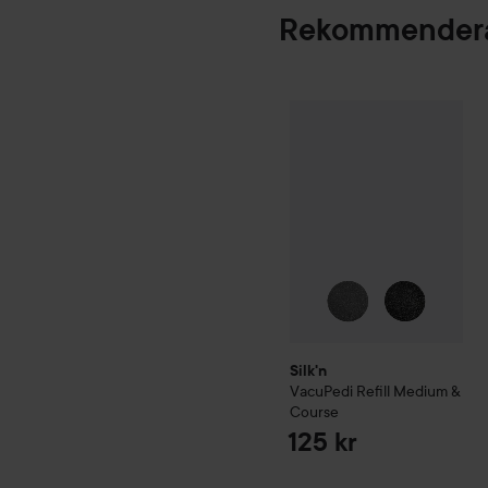
Rekommendera
Silk'n
VacuPedi Refill Med
Silk'n
VacuPedi Refill Medium &
Course
125 kr