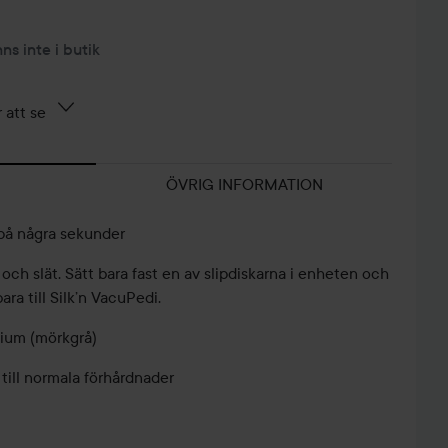
nns inte i butik
 att se
ÖVRIG INFORMATION
 på några sekunder
och slät. Sätt bara fast en av slipdiskarna i enheten och
ara till Silk’n VacuPedi.
edium (mörkgrå)
 till normala förhårdnader