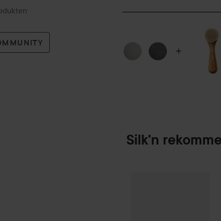
rodukten
OMMUNITY
Silk'n rekomm
Silk'n
FreshPedi Refill Ca