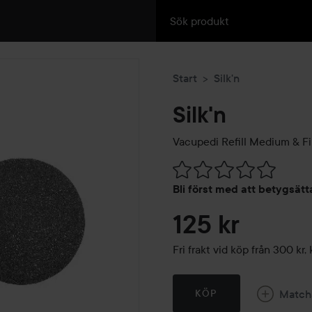
Start
Silk'n
Silk'n
Vacupedi Refill Medium & F
Hoppa till Betyg & komment
Bli först med att betygsät
125 kr
Fri frakt vid köp från 300 k
Match
KÖP