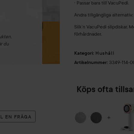
· Passar bara till VacuPedi.
Andra tillgängliga alternativ:
Silk’n VacuPedi slipdiskar, 
förhårdnader.
ukten.
är du
Hushåll
Kategori
:
3349-114-
Artikelnummer
:
Köps ofta till
LL EN FRÅGA