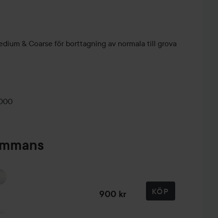
Medium & Coarse för borttagning av normala till grova
0000
sammans
KÖP
900 kr