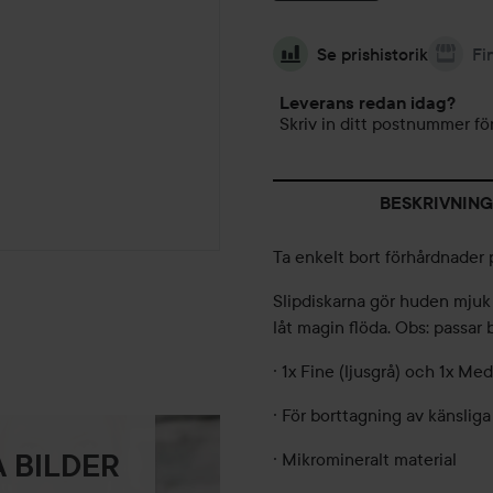
Se prishistorik
Fi
Leverans redan idag?
Skriv in ditt postnummer för
BESKRIVNING
Ta enkelt bort förhårdnader
Slipdiskarna gör huden mjuk 
låt magin flöda. Obs: passar b
· 1x Fine (ljusgrå) och 1x M
· För borttagning av känsliga
 BILDER
· Mikromineralt material