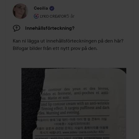
Cecilia
Användarens roll: Lyko Creator.
5 år
Inlägget skapades 5 år
LYKO CREATOR
Innehållsförteckning?
Kan ni lägga ut innehållsförteckningen på den här? 
Bifogar bilder från ett nytt prov på den. 