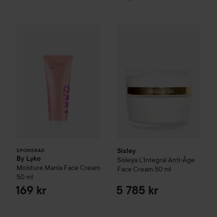
By Lyko
Moisture Mania Face Cream
Sisley
Sisleÿa L'Integral Anti-
50 ml
169 kr
SPONSRAD
Sisley
SPONSRAD
By Lyko
Sisleÿa L'Integral Anti-Âge
Moisture Mania Face Cream
Face Cream
50 ml
50 ml
169 kr
5 785 kr