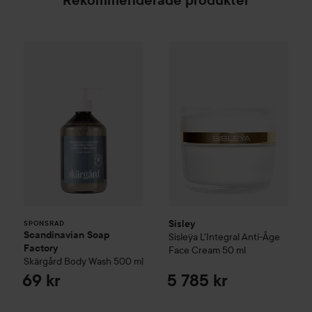
Rekommenderade produkter
Scandinavian Soap Factory
Sisley
Skärgård
Sisleÿa L'Integral Anti-
Body Wash
500
SPONSRAD
Sisley
SPONSRAD
Scandinavian Soap
Sisleÿa L'Integral Anti-Âge
Factory
Face Cream
50 ml
Skärgård
Body Wash
500 ml
69 kr
5 785 kr