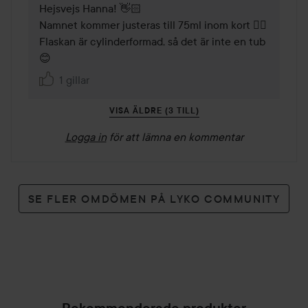
Hejsvejs Hanna! 👋🏻 

Namnet kommer justeras till 75ml inom kort 👍🏻 
Flaskan är cylinderformad, så det är inte en tub 
😊 
1 gillar
VISA ÄLDRE (3 TILL)
Logga in
för att lämna en kommentar
SE FLER OMDÖMEN PÅ LYKO COMMUNITY