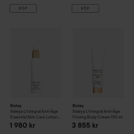
KÖP
KÖP
Sisley
Sisleÿa L'Integral Anti-Âge
Sisley
Essential Skin Care Lotion
Sisleÿa L'Integral Anti-
Sisley
Sisley
Sisleÿa L'Integral Anti-Âge
Sisleÿa L'Integral Anti-Âge
Essential Skin Care Lotion
Firming Body Cream
150 ml
150 ml
1 980 kr
3 855 kr