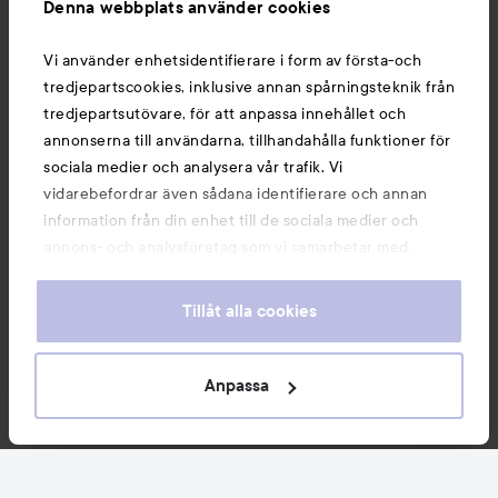
Denna webbplats använder cookies
Du kanske också gillar
Vi använder enhetsidentifierare i form av första-och
tredjepartscookies, inklusive annan spårningsteknik från
tredjepartsutövare, för att anpassa innehållet och
annonserna till användarna, tillhandahålla funktioner för
sociala medier och analysera vår trafik. Vi
vidarebefordrar även sådana identifierare och annan
information från din enhet till de sociala medier och
annons- och analysföretag som vi samarbetar med.
Dessa kan i sin tur kombinera informationen med annan
information som du har tillhandahållit eller som de har
Tillåt alla cookies
samlat in när du har använt deras tjänster. Du godkänner
våra cookies vid fortsatt användande av vår webbplats.
Copyright 2026
För information om hur du kan ändra inställningarna för
Anpassa
E-handel av Avensia
cookies, se vår
Cookie Policy