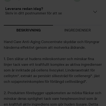
Leverans redan idag?
Skriv in ditt postnummer för att se
INGREDIENSER
BESKRIVNING
Hand Care Anti-Aging Concentrate skyddar och föryngrar
händerna effektivt genom att motverka åldrande.
1. Den slätar ut hudens mikrokonturer och minskar fina
linjer tack vare ett kraftfullt komplex av aktiva ingredienser
som är inriktade på cellens livscykel. Linderaextrakt för
cellrytm*, extrakt av persiskt silkesträd för cellenergi*, jäst
och sojaproteinkomplex för förlängd cellivslängd*.
2. Produkten förebygger uppkomsten av mörka fläckar och
minskar deras synlighet tack vare hexylresorcinol som är
en kraftfull aktiv ingrediens som gör huden ljusare. Detta