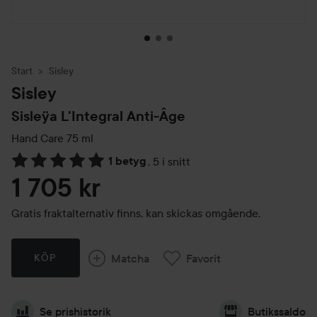
Start
Sisley
Sisley
Sisleÿa L'Integral Anti-Âge
Hand Care
75 ml
1 betyg
,
5 i snitt
Hoppa till Betyg & kommentarer
1 705 kr
Gratis fraktalternativ finns, kan skickas omgående.
Matcha
Favorit
KÖP
Se prishistorik
Butikssaldo