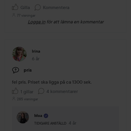
Gilla
Kommentera
77 visningar
Logga in
för att lämna en kommentar
Irina
6 år
Inlägget skapades 6 år
pris
fel pris. Priset ska ligga på ca 1300 sek.
4 kommentarer
1 gillar
285 visningar
Moa
Användarens roll: Tidigare anställd.
4 år
Kommentaren lades 4 år
TIDIGARE ANSTÄLLD