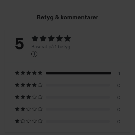
Betyg & kommentarer
Betyg:
5
Baserat på 1 betyg
i
5
Baserat
på
1
0
1
0
betyg
0
0