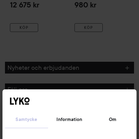
12 675 kr
980 kr
KÖP
KÖP
Nyheter och erbjudanden
Följ oss
Kundservice
Samtycke
Information
Om
Information