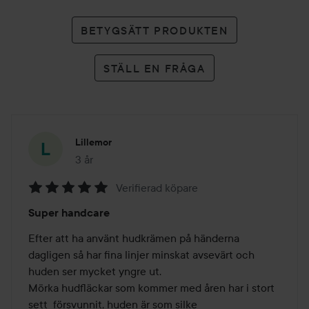
BETYGSÄTT PRODUKTEN
STÄLL EN FRÅGA
Lillemor
3 år
Inlägget skapades 3 år
Verifierad köpare
Betyg:
Super handcare
5
av
Efter att ha använt hudkrämen på händerna 
5
dagligen så har fina linjer minskat avsevärt och 
huden ser mycket yngre ut.

Mörka hudfläckar som kommer med åren har i stort 
sett  försvunnit, huden är som silke 