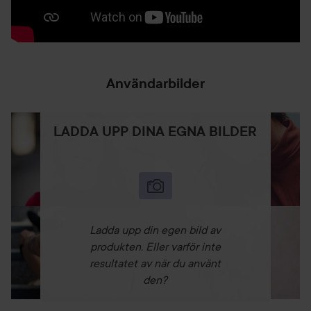
Massera in krämen lätt i huden
så att den tränger in och ger huden en transparent och
sammetslen yta.
75 ml
Användarbilder
LADDA UPP DINA EGNA BILDER
Ladda upp din egen bild av
produkten. Eller varför inte
resultatet av när du använt
den?