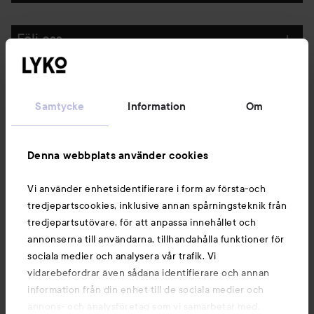
Följ oss
Kundservice
Samtycke
Information
Om
Information
Denna webbplats använder cookies
Du kanske också gillar
Vi använder enhetsidentifierare i form av första-och
tredjepartscookies, inklusive annan spårningsteknik från
tredjepartsutövare, för att anpassa innehållet och
annonserna till användarna, tillhandahålla funktioner för
sociala medier och analysera vår trafik. Vi
vidarebefordrar även sådana identifierare och annan
information från din enhet till de sociala medier och
annons- och analysföretag som vi samarbetar med.