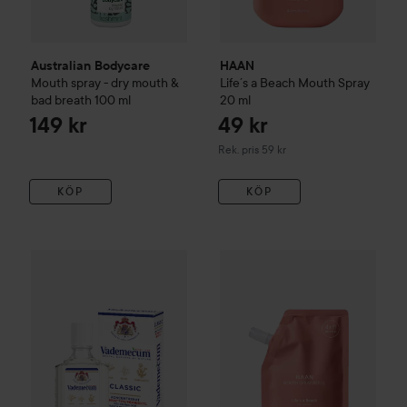
Australian Bodycare
HAAN
Mouth spray - dry mouth &
Life´s a Beach
Mouth Spray
bad breath
100 ml
20 ml
149 kr
49 kr
Rekommenderat pris 59 kr
Rek. pris 59 kr
KÖP
KÖP
Vademecum
Mouth Wash
75 ml
65 kr
HAAN
Life´s a Beach
Mouth Spr