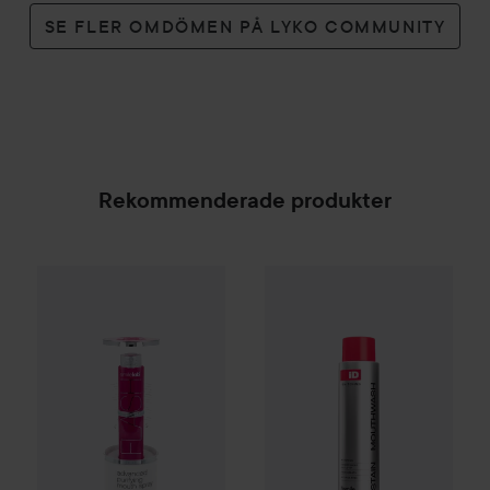
SE FLER OMDÖMEN PÅ LYKO COMMUNITY
Rekommenderade produkter
Smile Lab
FLASH
Purifying Mouth Spray
Hismile
iD Stain Whitening M
8 ml
159 kr