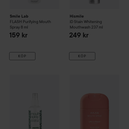
Smile Lab
Hismile
FLASH
Purifying Mouth
iD Stain Whitening
Spray
8 ml
Mouthwash
237 ml
159 kr
249 kr
KÖP
KÖP
Australian Bodycare
Mouth spray - dry mouth & bad breath
1
HAAN
Life´s a Beach
Mouth Sp