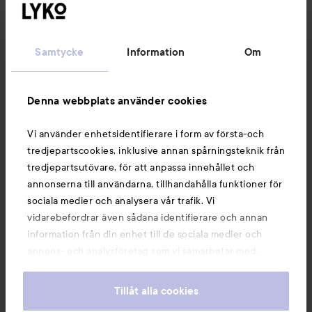
Kundservice
Samtycke
Information
Om
Information
Denna webbplats använder cookies
Du kanske också gillar
Vi använder enhetsidentifierare i form av första-och
tredjepartscookies, inklusive annan spårningsteknik från
tredjepartsutövare, för att anpassa innehållet och
annonserna till användarna, tillhandahålla funktioner för
sociala medier och analysera vår trafik. Vi
vidarebefordrar även sådana identifierare och annan
information från din enhet till de sociala medier och
annons- och analysföretag som vi samarbetar med.
Dessa kan i sin tur kombinera informationen med annan
information som du har tillhandahållit eller som de har
Tillåt alla cookies
samlat in när du har använt deras tjänster. Du godkänner