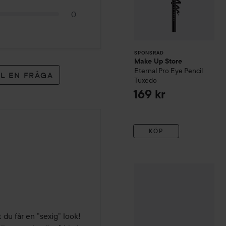
0
SPONSRAD
Make Up Store
Eternal Pro Eye Pencil
LL EN FRÅGA
Tuxedo
169 kr
KÖP
essence
Bundled Single L
du får en ”sexig” look! 
