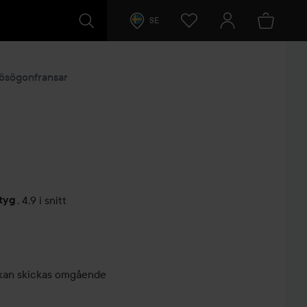
SE
ösögonfransar
tyg
,
4.9 i snitt
arer
r, kan skickas omgående