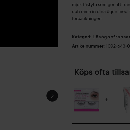
mjuk fästyta som gör att fra
och rama in dina ögon med at
förpackningen.
Lösögonfransa
Kategori
:
1092-643-0
Artikelnummer
:
Köps ofta till
BUDGET
WINTER
MAKE UP
WONDER
LOOOK!!
🩵✨️🧪