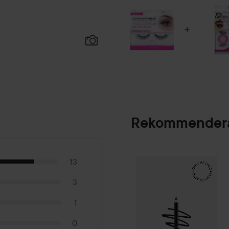
Rekommendera
Make Up Store
Et
13
SPONSRAD
3
1
0