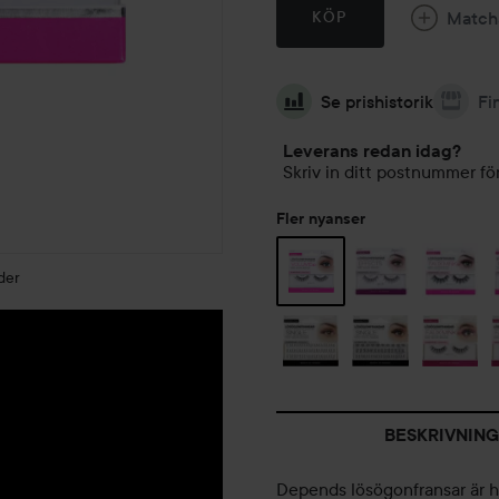
Match
KÖP
Se prishistorik
Fi
Leverans redan idag?
Skriv in ditt postnummer för
Fler nyanser
der
BESKRIVNING
Depends lösögonfransar är ha