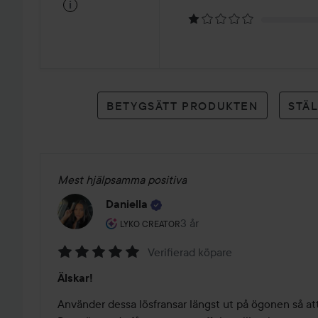
på
i
17
betyg
BETYGSÄTT PRODUKTEN
STÄ
Mest hjälpsamma positiva
Daniella
Användarens roll: Lyko Creator.
3 år
Inlägget skapades 3 år
LYKO CREATOR
Verifierad köpare
Betyg:
Älskar!
5
av
Använder dessa lösfransar längst ut på ögonen så att 