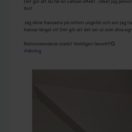
5
Det gör att du får en cateye effekt , vilket jag person
fint!

Jag delar fransarna på mitten ungefär och sen jag ha
fransar längst ut! Det gör att det ser ut som dina egna
#tävling