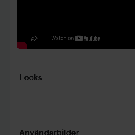
HOPPA TILL PRODUKTINFORMATION
Looks
MAKE UP
💙🩶💙
RUTIN!!
💚💛
HOPPA ÖVER SEKTIONEN
Användarbilder