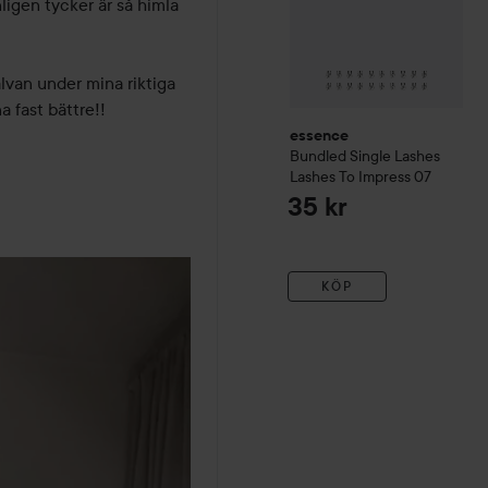
ligen tycker är så himla 
lvan under mina riktiga 
 fast bättre!!

essence
Bundled Single Lashes
Lashes To Impress 07
35 kr
KÖP