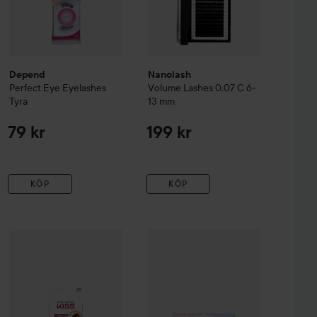
Depend
Nanolash
Perfect Eye
Eyelashes
Volume Lashes
0.07 C 6-
Tyra
13 mm
79 kr
199 kr
KÖP
KÖP
ashes Lashes To Impress 07
Kiss
False Individual - Cosmic
Kiss
Falscara Wisps Multipack
Natur
35 kr
69 kr