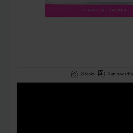
21 looks
9 användarbil