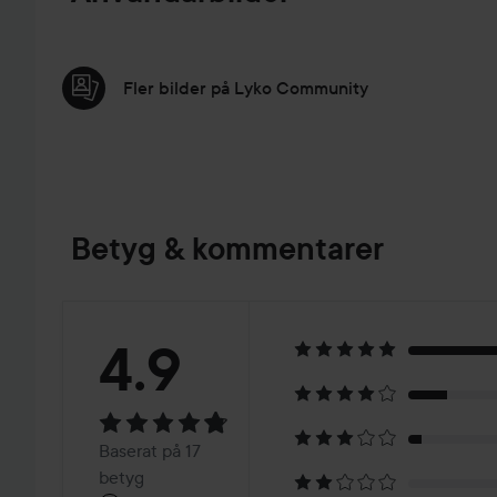
Fler bilder på Lyko Community
Betyg & kommentarer
Betyg:
4.9
4.9
Baserat
Baserat på 17
betyg