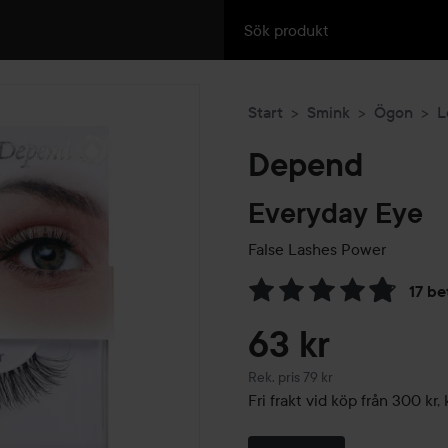
Start
Smink
Ögon
L
Depend
Everyday Eye
False Lashes
Power
17 be
Hoppa till Betyg & komment
63 kr
Rekommenderat pris 79 kr
Rek. pris 79 kr
Fri frakt vid köp från 300 k