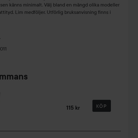
nsen känns minimalt. Välj bland en mängd olika modeller
tityd. Lim medföljer. Utförlig bruksanvisning finns i
r
011
sammans
VALENTINES
MAKE-UP
VALENTINES
LOOK NR 1
R
RUTIN😍🤍
LOOK NR 2
🩷
H
KÖP
115 kr