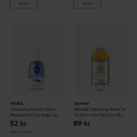
KÖP
KÖP
Garnier
Micellar Cleansing Wate
NIVEA
Cleansing
Double Effect Waterproof Eye Make-up R
NIVEA
Garnier
Cleansing
Double Effect
Micellar Cleansing Water-in
Waterproof Eye Make-up
Oil All-in-1 for Very Dry Skin
Remover
125 ml
400 ml
52 kr
89 kr
Rekommenderat pris 69 kr
Rek. pris 69 kr