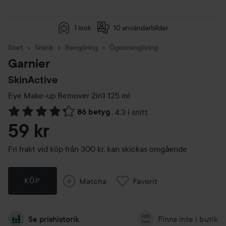
1 look
10 användarbilder
Start
Smink
Rengöring
Ögonrengöring
Garnier
SkinActive
Eye Make-up Remover 2in1
125 ml
86 betyg
,
4.3 i snitt
Hoppa till Betyg & kommentarer
59 kr
Fri frakt vid köp från 300 kr, kan skickas omgående
Matcha
Favorit
KÖP
Se prishistorik
Finns inte i butik