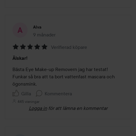
Alva
9 månader
Inlägget skapades 9 månader
Verifierad köpare
Betyg:
Älskar!
5
av
Bästa Eye Make-up Removern jag har testat! 
5
Funkar så bra att ta bort vattenfast mascara och 
ögonsmink. 
Gilla
Kommentera
445 visningar
Logga in
för att lämna en kommentar