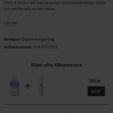
Efter 4 veckor blir fransarna mer motståndskraftiga, tätare
och verkar falla av mer sällan.
Användning: Skaka flaskan så att vätskorna blandas.
Läs mer
Applicera några droppar på en bomullsrondell och håll den
mot ögonen några sekunder. För bomullsrondellen över
ögonen utan att gnugga.
Ögonrengöring
Kategori
:
1118-110-0125
Artikelnummer
:
125 ml
Köps ofta tillsammans
313 kr
KÖP