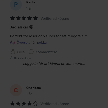
Paula
1 år
Inlägget skapades 1 år
Verifierad köpare
Betyg:
Jag älskar 🤩
5
av
Perfekt för resor och super för att rengöra allt
5
Översatt från polska
Gilla
Kommentera
1149 visningar
Logga in
för att lämna en kommentar
Charlotta
1 år
Inlägget skapades 1 år
Verifierad köpare