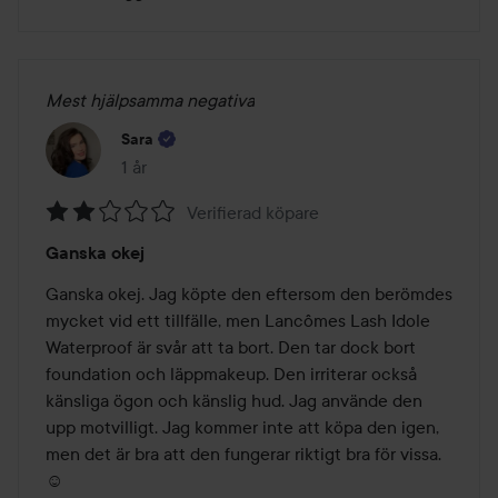
Mest hjälpsamma negativa
Sara
1 år
Inlägget skapades 1 år
Verifierad köpare
Betyg:
Ganska okej
2
av
Ganska okej. Jag köpte den eftersom den berömdes 
5
mycket vid ett tillfälle, men Lancômes Lash Idole 
Waterproof är svår att ta bort. Den tar dock bort 
foundation och läppmakeup. Den irriterar också 
känsliga ögon och känslig hud. Jag använde den 
upp motvilligt. Jag kommer inte att köpa den igen, 
men det är bra att den fungerar riktigt bra för vissa. 
☺️