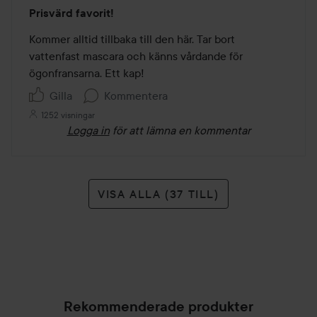
Betyg:
Prisvärd favorit!
4
av
Kommer alltid tillbaka till den här. Tar bort 
5
vattenfast mascara och känns vårdande för 
ögonfransarna. Ett kap!
Gilla
Kommentera
1252 visningar
Logga in
för att lämna en kommentar
VISA ALLA (37 TILL)
Rekommenderade produkter