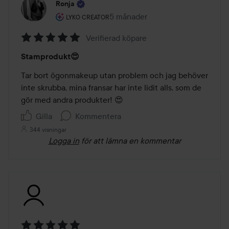
Ronja
Användarens roll: Lyko Creator.
5 månader
Inlägget skapades 5 månader
LYKO CREATOR
Verifierad köpare
Betyg:
Stamprodukt😍
5
av
Tar bort ögonmakeup utan problem och jag behöver 
5
inte skrubba, mina fransar har inte lidit alls, som de 
gör med andra produkter! 😍
Gilla
Kommentera
344 visningar
Logga in
för att lämna en kommentar