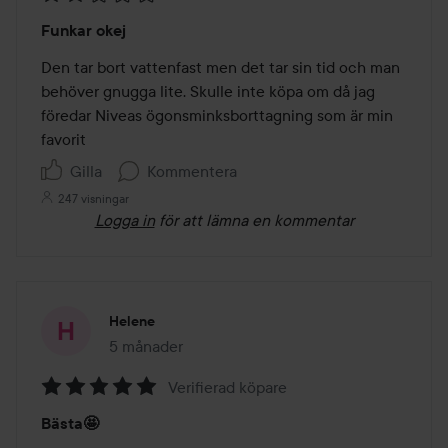
Betyg:
Funkar okej
2
av
Den tar bort vattenfast men det tar sin tid och man 
5
behöver gnugga lite. Skulle inte köpa om då jag 
föredar Niveas ögonsminksborttagning som är min 
favorit 
Gilla
Kommentera
247 visningar
Logga in
för att lämna en kommentar
Helene
5 månader
Inlägget skapades 5 månader
Verifierad köpare
Betyg:
Bästa🤩
5