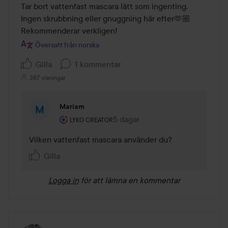
av
Tar bort vattenfast mascara lätt som ingenting. 
5
Ingen skrubbning eller gnuggning här efter🫶🏼 
Rekommenderar verkligen!
Översatt från norska
Gilla
1 kommentar
387 visningar
Mariam
Användarens roll: Lyko Creator.
5 dagar
Kommentaren lades 5 dagar
LYKO CREATOR
Vilken vattenfast mascara använder du?
Gilla
Logga in
för att lämna en kommentar