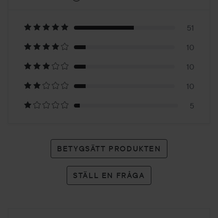
4.3
Baserat
på
51
10
86
10
betyg
10
5
BETYGSÄTT PRODUKTEN
STÄLL EN FRÅGA