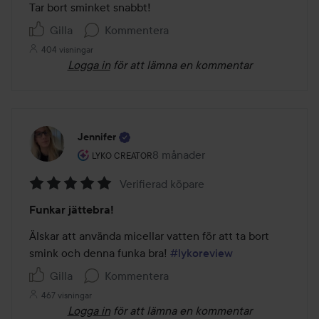
av
Tar bort sminket snabbt! 
5
Gilla
Kommentera
404 visningar
Logga in
för att lämna en kommentar
Jennifer
Användarens roll: Lyko Creator.
8 månader
Inlägget skapades 8 månader
LYKO CREATOR
Verifierad köpare
Betyg:
Funkar jättebra!
5
av
Älskar att använda micellar vatten för att ta bort 
5
smink och denna funka bra! 
#lykoreview
Gilla
Kommentera
467 visningar
Logga in
för att lämna en kommentar