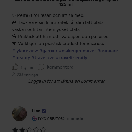
4
125 ml
av
✨ Perfekt för resan och att ta med.

5
👜 Tack vare sin lilla storlek får den lätt plats i 
väskan och tar inte mycket plats.

🌸 Praktisk att ha med i vardagen och på resor.

💗 Verkligen en praktisk produkt för resande. 
#lykoreview
#garnier
#makeupremover
#skincare
#beauty
#travelsize
#travelfriendly
Kommentera
1 gillar
238 visningar
Logga in
för att lämna en kommentar
Linn
Användarens roll: Lyko Creator.
3 månader
Inlägget skapades 3 månader
LYKO CREATOR