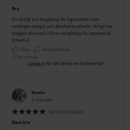
Betyg:
Bra
5
av
En riktigt bra rengöring för ögonsmink som 
5
verkligen rengör och återfuktar efteråt, riktigt bra 
budget alternativ till en rengöring för ögonsmink. 
Effektiv!
Gilla
Kommentera
356 visningar
Logga in
för att lämna en kommentar
Emelie
8 månader
Inlägget skapades 8 månader
Verifierad köpare
Betyg:
Bara bra
5