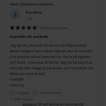
Mest hjälpsamma positiva
Eva-Maria
7 år
Inlägget skapades 7 år
Verifierad köpare
Betyg:
Superlätt att använda
5
av
Jag var lite skeptisk till om en så billig produkt 
5
skulle fungera, men måste säja att den är suverän! 
Lite produkt på en bomullstuss, dutta på ögonen 
och voilá - mascaran är borta! Jag har känslig hud, 
men har inte reagerat på denna, och inte blivit torr.  
Mild och neutral doft.

#tävling
Kommentera
12 gillar
10140 visningar
Logga in
för att lämna en kommentar