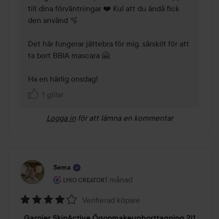
till dina förväntningar ❤️ Kul att du ändå fick 
den använd 🫧

Det här fungerar jättebra för mig, särskilt för att 
ta bort BBIA mascara 🤗

Ha en härlig onsdag!
1 gillar
Logga in
för att lämna en kommentar
Sema
Användarens roll: Lyko Creator.
1 månad
Inlägget skapades 1 månad
LYKO CREATOR
Verifierad köpare
Betyg:
Garnier SkinActive Ögonmakeupborttagning 2i1