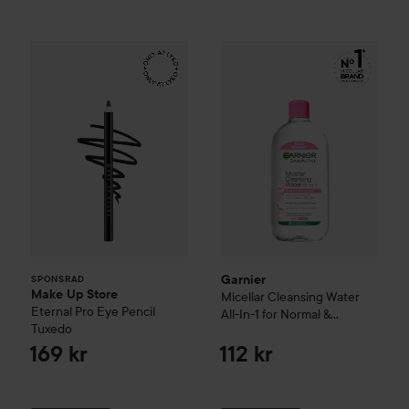
Make Up Store
Eternal Pro Eye Pencil
Garnier
Micellar Cleansing Wat
Tuxedo
169 kr
SPONSRAD
Garnier
SPONSRAD
Make Up Store
Micellar Cleansing Water
Eternal Pro Eye Pencil
All-In-1 for Normal &
Tuxedo
Sensitive Skin
700 ml
169 kr
112 kr