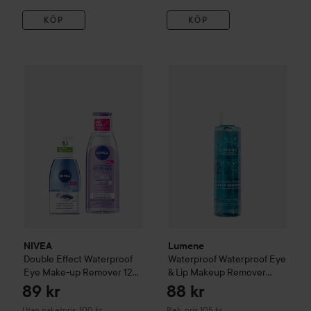
KÖP
KÖP
Lumene
Waterproof
Waterproo
NIVEA
Double Effect Waterproof Eye Make-up Remover 125 
NIVEA
Lumene
Double Effect Waterproof
Waterproof
Waterproof Eye
Eye Make-up Remover 125
& Lip Makeup Remover
ml & Sensitive Micellar
Jumbo Size
200 ml
89 kr
88 kr
Water 200 ml
Rekommenderat pris 105 kr
Utan paketpris: 100 kr
Rek. pris 105 kr