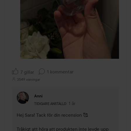
1 kommentar
7 gillar
3549 visningar
Anni
Användarens roll: Tidigare anställd.
1 år
Kommentaren lades 1 år
TIDIGARE ANSTÄLLD
Hej Sara! Tack för din recension 🥰

Tråkigt att höra att produkten inte levde upp 