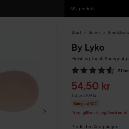
Start
Smink
Sminkbors
By Lyko
Finishing Touch Sponge 4-p
21 b
Hoppa till Betyg & komment
Reapris
54,50 kr
Tidigare pris 109 kr
Tid. pris 109 kr
Kampanj 50%
Priset gäller ett begränsat antal
Produkten är utgången