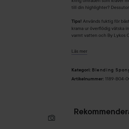
kring områden som kräver mer
till din highlighter? Dessutom
Används fuktig för bäs
Tips!
krama ur överflödig vätska i
varmt vatten och By Lykos C
4-pack
Läs mer
Blending Spon
Kategori
:
1189-B04-
Artikelnummer
:
Rekommendera