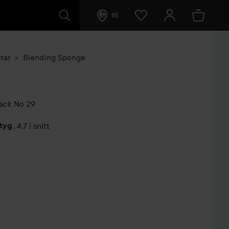
SE
tar
Blending Sponge
ack No 29
etyg
,
4.7 i snitt
arer