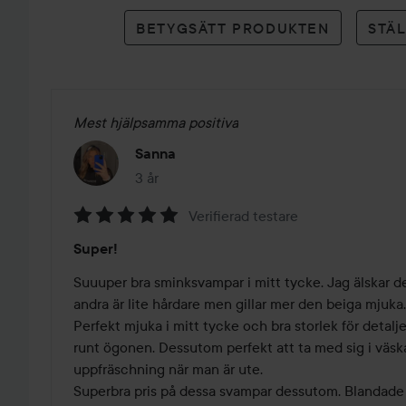
betyg
BETYGSÄTT PRODUKTEN
STÄ
Mest hjälpsamma positiva
Sanna
3 år
Inlägget skapades 3 år
Verifierad testare
Betyg:
Super!
5
av
Suuuper bra sminksvampar i mitt tycke. Jag älskar de
5
andra är lite hårdare men gillar mer den beiga mjuka. 
Perfekt mjuka i mitt tycke och bra storlek för detalje
runt ögonen. Dessutom perfekt att ta med sig i väskan
uppfräschning när man är ute.

Superbra pris på dessa svampar dessutom. Blandade