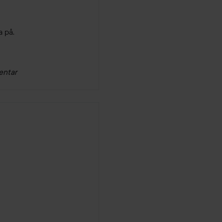
a på.
entar