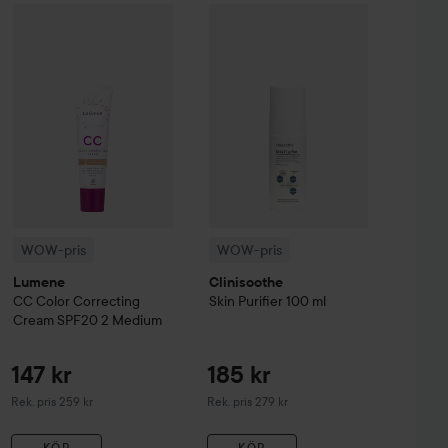
Reapris
737,25 kr
WOW-pris
Lumene
CC
Color Correcting Cream SPF20
WOW-pris
Clinisoothe
Skin Purifier
2 Mediu
Hugo Boss
Boss Bottled Beyond Eau de Parfum
50 ml
Utan kampanj 983 kr
WOW-pris
WOW-pris
Lumene
Clinisoothe
CC
Color Correcting
Skin Purifier
100 ml
Cream SPF20
2 Medium
147 kr
185 kr
Rekommenderat pris 259 kr
Rekommenderat pris 279 kr
Rek. pris 259 kr
Rek. pris 279 kr
KÖP
KÖP