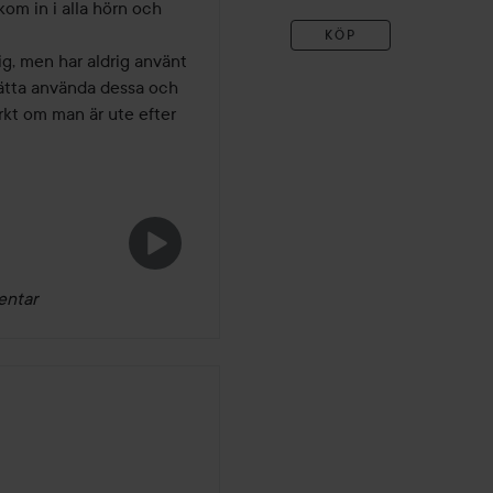
m in i alla hörn och 
KÖP
g, men har aldrig använt 
ätta använda dessa och 
t om man är ute efter 
entar