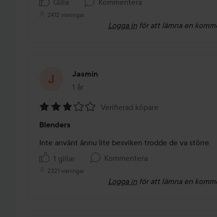
Gilla
Kommentera
2412 visningar
Logga in
för att lämna en komm
Jasmin
1 år
Inlägget skapades 1 år
Verifierad köpare
Betyg:
Blenders
3
av
Inte använt ännu lite besviken trodde de va större 
5
Kommentera
1 gillar
2321 visningar
Logga in
för att lämna en komm