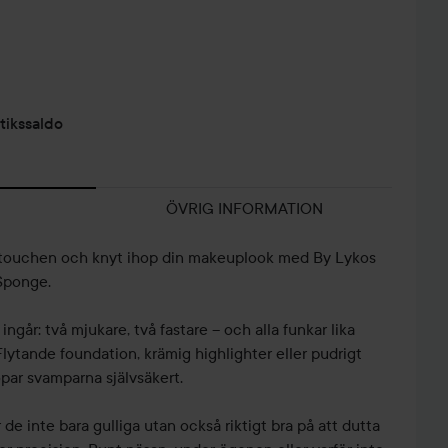
tikssaldo
ÖVRIG INFORMATION
sta touchen och knyt ihop din makeuplook med By Lykos
Sponge.
går: två mjukare, två fastare – och alla funkar lika
lytande foundation, krämig highlighter eller pudrigt
opar svamparna självsäkert.
 de inte bara gulliga utan också riktigt bra på att dutta