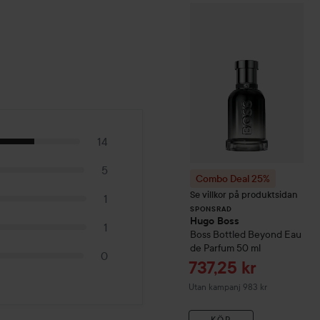
Combo Deal 25%
SPONSRAD
14
5
Combo Deal 25%
Se villkor på produktsidan
1
SPONSRAD
Hugo Boss
1
Boss Bottled Beyond Eau
de Parfum
50 ml
0
Reapris
737,25 kr
Utan kampanj 983 kr
KÖP