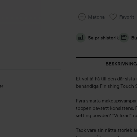
Matcha
Favorit
Se prishistorik
Bu
BESKRIVNING
Et voilà! Få till den där si
behändiga Finishing Touch 
er
Fyra smarta makeupsvampar in
toppen oavsett konsistens. F
setting powder? ”Vi fixar!” r
Tack vare sin nätta storlek är