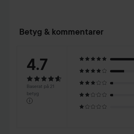
Betyg & kommentarer
Betyg:
4.7
4.7
Baserat
Baserat på 21
på
betyg
i
21