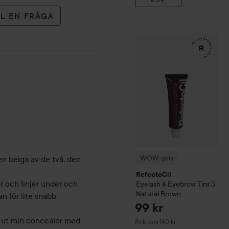
LL EN FRÅGA
WOW-pris
RefectoCil
Eyela
WOW-pris
n beiga av de två, den 


RefectoCil
r och linjer under och 
Eyelash & Eyebrow Tint
3
Natural Brown
 för lite snabb 
99 kr
 ut min concealer med 
Rekommenderat pris 140 kr
Rek. pris 140 kr