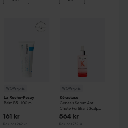
99 kr
161 kr
sh & Eyebrow Tint
WOW-pris
La Roche-Posay
3 Natural Brown
Balm B5+
WOW-pris
100 ml
Kérastase
Genesis
Serum 
Rekommenderat pris 140 kr
Rekommenderat pris 242 kr
WOW-pris
WOW-pris
La Roche-Posay
Kérastase
Balm B5+
100 ml
Genesis
Serum Anti-
Chute Fortifiant Scalp
Serum
90 ml
161 kr
564 kr
Rekommenderat pris 242 kr
Rekommenderat pris 752 kr
Rek. pris 242 kr
Rek. pris 752 kr