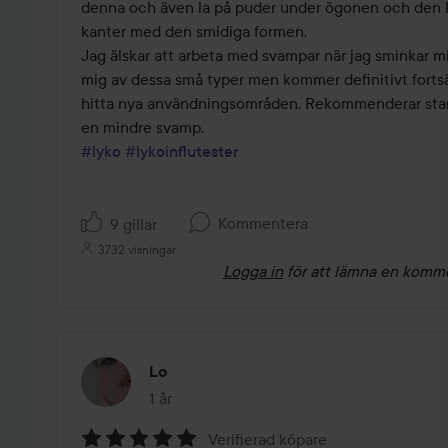
denna och även la på puder under ögonen och den ko
kanter med den smidiga formen. 

Jag älskar att arbeta med svampar när jag sminkar mi
mig av dessa små typer men kommer definitivt forts
hitta nya användningsområden. Rekommenderar stark
#lyko
#lykoinflutester
Kommentera
9 gillar
3732 visningar
Logga in
för att lämna en komm
Lo
1 år
Inlägget skapades 1 år
Verifierad köpare