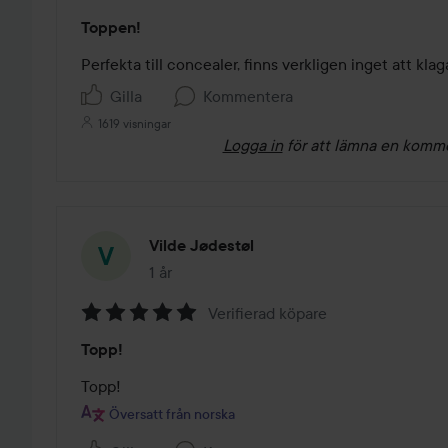
Betyg:
Toppen!
5
av
Perfekta till concealer, finns verkligen inget att klag
5
Gilla
Kommentera
1619 visningar
Logga in
för att lämna en komm
Vilde Jødestøl
1 år
Inlägget skapades 1 år
Verifierad köpare
Betyg:
Topp!
5
av
Topp!
5
Översatt från norska