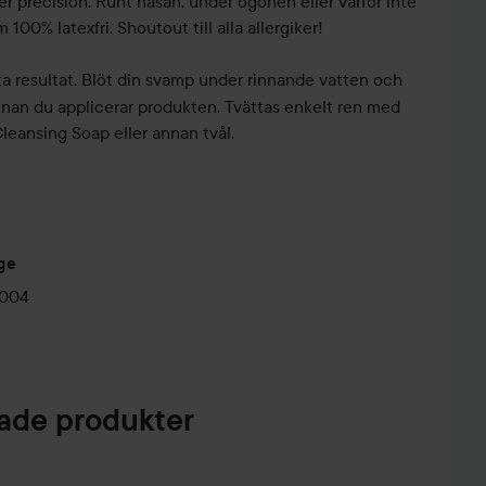
 precision. Runt näsan, under ögonen eller varför inte
 100% latexfri. Shoutout till alla allergiker!
ta resultat. Blöt din svamp under rinnande vatten och
nnan du applicerar produkten. Tvättas enkelt ren med
leansing Soap eller annan tvål.
ge
0004
de produkter