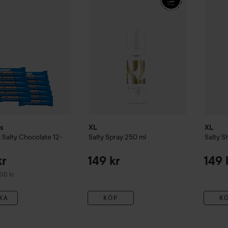
ls
XL
XL
s Salty Chocolate 12-
Salty Spray
250 ml
Salty S
kr
149 kr
149 
erat pris 300 kr
300 kr
KA
KÖP
K