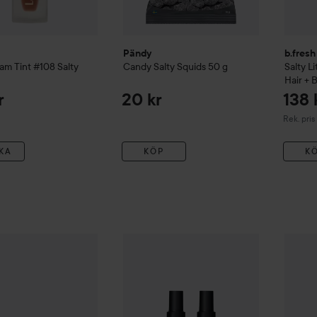
Pändy
b.fresh
lam Tint
#108 Salty
Candy Salty Squids
50 g
Salty L
Hair + 
r
20 kr
138 
Rekommen
Rek. pris
KA
KÖP
K
ls
Salty Caramel Crunch
55 g
29 kr
Pändy
maria nila
Style & Finish
Salty Mist 150 m