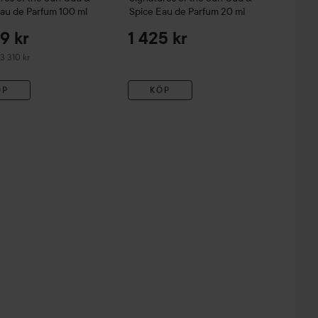
Eau de Parfum
100 ml
Spice Eau de Parfum
20 ml
9 kr
1 425 kr
derat pris 3 310 kr
 3 310 kr
ÖP
KÖP
329 kr
ml
Rekommenderat pris 349 kr