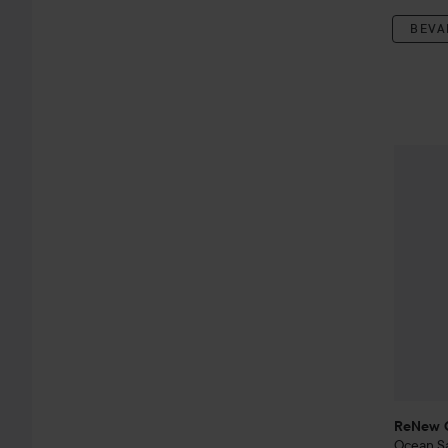
BEVA
ReNew 
ReNew 
Ocean Sa