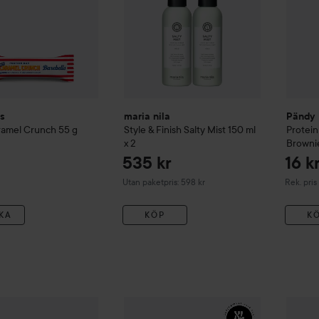
ls
maria nila
Pändy
ramel Crunch
55 g
Style & Finish
Salty Mist 150 ml
Protein
x 2
Browni
535 kr
16 k
Rekommen
Utan paketpris: 598 kr
Rek. pris 
KA
KÖP
K
XL
Salty Spray
285 kr
250 ml
En svart bakgrund 
XL
Salt
ls
Soft Bars Salty Chocolate 12-pack
Rekommenderat pris 300 kr