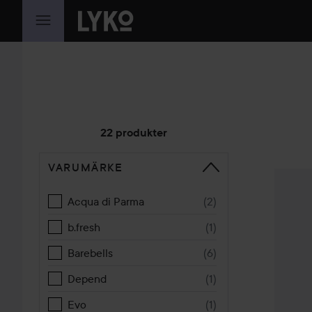
HOPPA TILL INNEHÅLLET
22 produkter
VARUMÄRKE
HOPPA TILL SORTERA
Laka
Fru
Acqua di Parma
(
2
)
b.fresh
(
1
)
Barebells
(
6
)
Depend
(
1
)
Evo
(
1
)