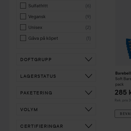
Sulfatfritt
(
6
)
Vegansk
(
9
)
Unisex
(
2
)
Gåva på köpet
(
1
)
DOFTGRUPP
Barebel
LAGERSTATUS
Soft Bar
pack
285 
PAKETERING
Rekommend
Rek. pris 
VOLYM
BEVA
CERTIFIERINGAR