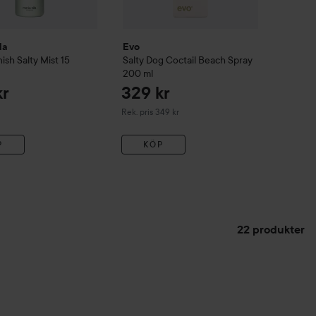
la
Evo
nish
Salty Mist 15
Salty Dog Coctail Beach Spray
200 ml
kr
329 kr
Rekommenderat pris 349 kr
Rek. pris 349 kr
P
KÖP
22 produkter