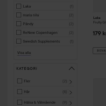
Laka
(
1
)
maria nila
(
2
)
Laka
Fruity G
Pändy
(
2
)
ReNew Copenhagen
(
2
)
179 k
Swedish Supplements
(
1
)
BEVA
Visa alla
KATEGORI
Barebel
Fler
(
2
)
Hår
(
8
)
Hälsa & Välmående
(
9
)