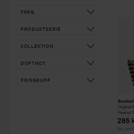
FÄRG
Barebel
PRODUKTSERIE
KOLLEKTION
DOFTNOT
PRISGRUPP
Barebel
Orginal 
Peanut 1
285 
Rekommend
Rek. pris 