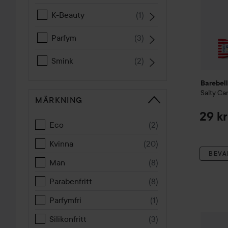
K-Beauty
(
1
)
Parfym
(
3
)
Smink
(
2
)
Barebel
Salty Ca
MÄRKNING
29 kr
Eco
(
2
)
Kvinna
(
20
)
BEVA
Man
(
8
)
Parabenfritt
(
8
)
Parfymfri
(
1
)
Silikonfritt
(
3
)
Barebel