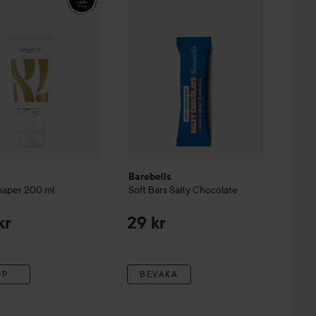
Barebells
haper
200 ml
Soft Bars
Salty Chocolate
kr
29 kr
ÖP
BEVAKA