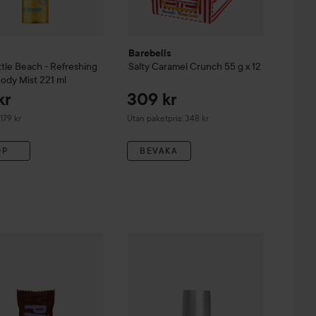
Barebells
ittle Beach - Refreshing
Salty Caramel Crunch 55 g x 12
Body Mist
221 ml
kr
309 kr
derat pris 179 kr
 179 kr
Utan paketpris: 348 kr
ÖP
BEVAKA
535 kr
16 kr
Protein Bar
Salty Fudge Brownie
Depend
Gel iQ
From Ibiza With Love
Sa
l x 2
Rekommenderat pris 19 kr
Utan paketpris: 598 kr