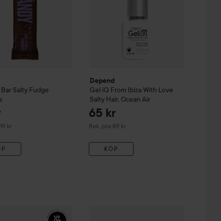
Depend
 Bar
Salty Fudge
Gel iQ
From Ibiza With Love
e
Salty Hair, Ocean Air
r
65 kr
derat pris 19 kr
Rekommenderat pris 89 kr
19 kr
Rek. pris 89 kr
ÖP
KÖP
med en vit logga som liknar två stiliserade bokstäver och orden "
y Shaper
200 ml
En svart bakgrund med en vit logga som liknar tv
Barebells
Soft Bars
Salty Chocolate
29 