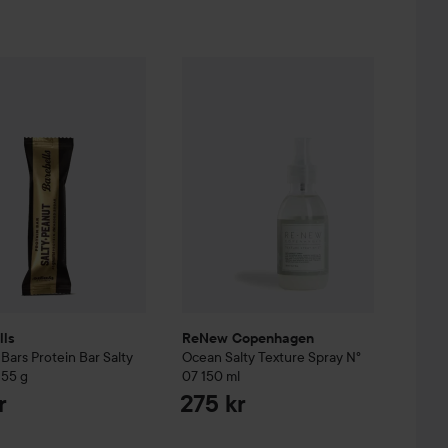
lls
Orginal Bars
Protein Bar Salty Peanut
394 kr
ReNew Copenhagen
55 g
Ocean Salty Text
25 kr
luxe Salty Caramel
900 g
Rekommenderat pris 639 kr
lls
ReNew Copenhagen
 Bars
Protein Bar Salty
Ocean Salty Texture Spray N°
55 g
07
150 ml
r
275 kr