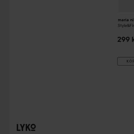
maria ni
Style&Fi
299 
KÖ