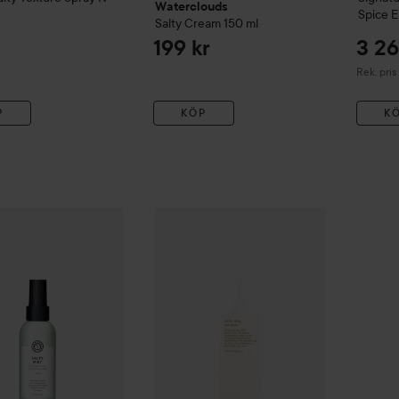
Waterclouds
Spice 
Salty Cream
150 ml
199 kr
3 26
Rekommen
Rek. pris
P
KÖP
K
la
Style&Finish
Salty Mist 15
299 kr
Evo
Salty Dog Coctail Beach Spray
200 