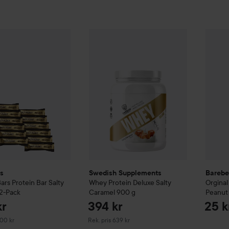
285 kr
Barebe
ls
Orginal Bars
Protein Bar Salty Peanut 12-Pack
Swedish Supplements
Whey Protein De
Rekommenderat pris 300 kr
ls
Swedish Supplements
Barebe
Bars
Protein Bar Salty
Whey Protein Deluxe Salty
Orginal
2-Pack
Caramel
900 g
Peanut
kr
394 kr
25 k
erat pris 300 kr
Rekommenderat pris 639 kr
300 kr
Rek. pris 639 kr