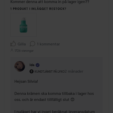
Kommer denna att komma in på lager igen??
1 PRODUKT I INLÄGGET RESTOCK?
Gilla
1 kommentar
1726 visningar
Ida
Användarens roll: Kundtjänst på Lyko.
2 månader
Kommentaren lades 2 mån
KUNDTJÄNST PÅ LYKO
Hejsan Silvia! 

Denna krämen ska komma tillbaka i lager hos 
oss, och är endast tillfälligt slut 😍

I nuläget har vi inget beräknat leveransdatum 