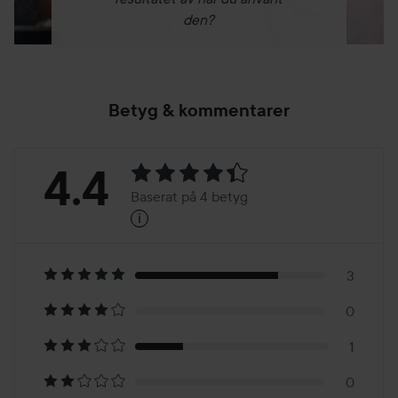
den?
Betyg & kommentarer
Betyg:
4.4
Baserat på 4 betyg
i
4.4
Baserat
på
3
0
4
1
betyg
0