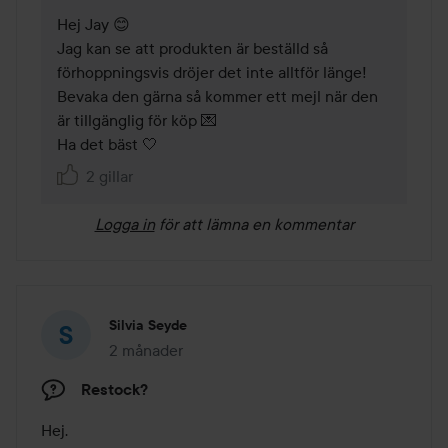
Hej Jay 😊

Jag kan se att produkten är beställd så 
förhoppningsvis dröjer det inte alltför länge! 
Bevaka den gärna så kommer ett mejl när den 
är tillgänglig för köp 💌  

Ha det bäst 🤍
2 gillar
Logga in
för att lämna en kommentar
Silvia Seyde
2 månader
Inlägget skapades 2 månader
Restock?
Hej. 
