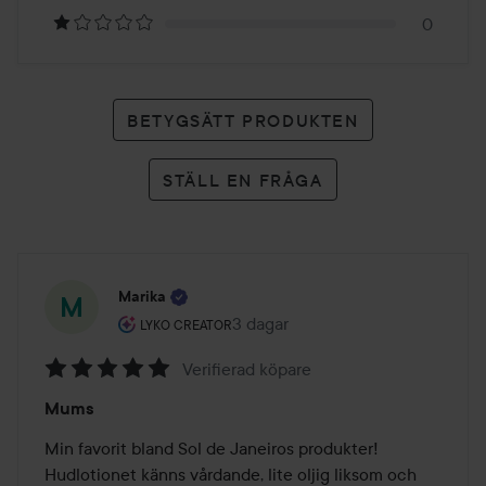
0
BETYGSÄTT PRODUKTEN
STÄLL EN FRÅGA
Marika
Användarens roll: Lyko Creator.
3 dagar
Inlägget skapades 3 dagar
LYKO CREATOR
Verifierad köpare
Betyg:
Mums
5
av
Min favorit bland Sol de Janeiros produkter!

5
Hudlotionet känns vårdande, lite oljig liksom och 