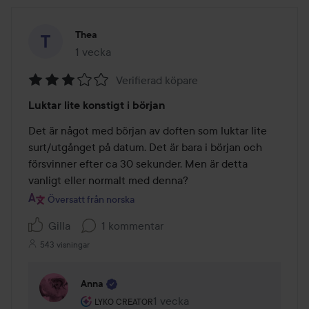
Thea
1 vecka
Inlägget skapades 1 vecka
Verifierad köpare
Betyg:
Luktar lite konstigt i början
3
av
Det är något med början av doften som luktar lite 
5
surt/utgånget på datum. Det är bara i början och 
försvinner efter ca 30 sekunder. Men är detta 
vanligt eller normalt med denna?
Översatt från norska
Gilla
1 kommentar
543 visningar
Anna
Användarens roll: Lyko Creator.
1 vecka
Kommentaren lades 1 vecka
LYKO CREATOR