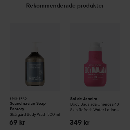
Rekommenderade produkter
Scandinavian Soap Factory
Sol de Janeiro
Skärgård
Body Badalada 
Body Wash
500
SPONSRAD
Sol de Janeiro
SPONSRAD
Scandinavian Soap
Body Badalada Cheirosa 48
Factory
Skin Refresh Water Lotion
Skärgård
Body Wash
500 ml
400 ml
69 kr
349 kr