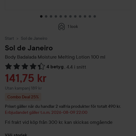
1 look
Start
Sol de Janeiro
Sol de Janeiro
Body Badalada Moisture Melting Lotion
100 ml
4 betyg
,
4.4 i snitt
Hoppa till Betyg & kommentarer
Reapris
141,75 kr
Utan kampanj 189 kr
Combo Deal 25%
Priset gäller när du handlar 2 valfria produkter för totalt 490 kr.
Erbjudandet gäller t.o.m. 2026-08-09 22:00
Fri frakt vid köp från 300 kr, kan skickas omgående
Välj storlek