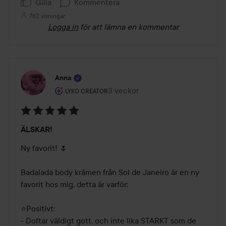
Gilla
Kommentera
762 visningar
Logga in
för att lämna en kommentar
Anna
Användarens roll: Lyko Creator.
3 veckor
Inlägget skapades 3 veckor
LYKO CREATOR
Betyg:
ÄLSKAR!
5
av
Ny favorit! 🌷 

5
Badalada body krämen från Sol de Janeiro är en ny 
favorit hos mig, detta är varför:

⭐️Positivt:

- Doftar väldigt gott, och inte lika STARKT som de 