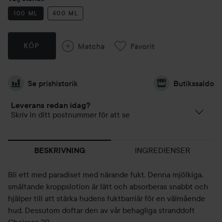
100 ML
400 ML
Matcha
Favorit
KÖP
Se prishistorik
Butikssaldo
Leverans redan idag?
Skriv in ditt postnummer för att se
INGREDIENSER
BESKRIVNING
Bli ett med paradiset med närande fukt. Denna mjölkiga,
smältande kroppslotion är lätt och absorberas snabbt och
hjälper till att stärka hudens fuktbarriär för en välmående
hud. Dessutom doftar den av vår behagliga stranddoft