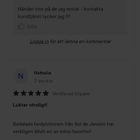
Händer inte på de jag testat - kontakta 
Gilla
Logga in
för att lämna en kommentar
Nathalie
2 veckor
Inlägget skapades 2 veckor
Verifierad köpare
Betyg:
Luktar otroligt!
5
av
5
Badalada bodylotionen från Sol de Janeiro har 
verkligen blivit en av mina favoriter! 
