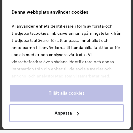
Information
Denna webbplats använder cookies
Du kanske också gillar
Vi använder enhetsidentifierare i form av första-och
tredjepartscookies, inklusive annan spårningsteknik från
tredjepartsutövare, för att anpassa innehållet och
annonserna till användarna, tillhandahålla funktioner för
sociala medier och analysera vår trafik. Vi
vidarebefordrar även sådana identifierare och annan
information från din enhet till de sociala medier och
annons- och analysföretag som vi samarbetar med.
Dessa kan i sin tur kombinera informationen med annan
information som du har tillhandahållit eller som de har
Tillåt alla cookies
samlat in när du har använt deras tjänster. Du godkänner
våra cookies vid fortsatt användande av vår webbplats.
Copyright 2026
För information om hur du kan ändra inställningarna för
Anpassa
E-handel av Avensia
cookies, se vår
Cookie Policy