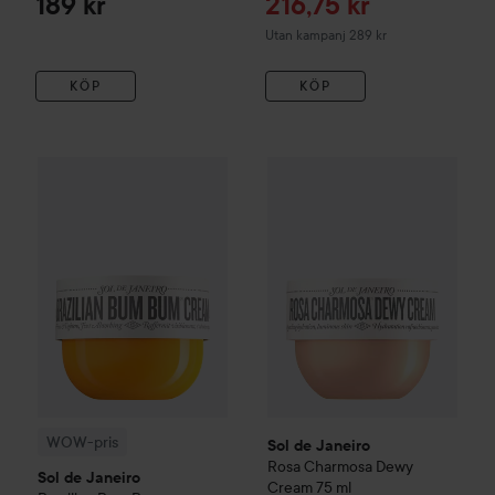
Reapris
189 kr
216,75 kr
Utan kampanj 289 kr
KÖP
KÖP
42
WOW-pris
Sol de Janeiro
Brazilian Bum Bum cream
Sol de Janeiro
Rosa Charmos
240 ml
Reko
WOW-pris
Sol de Janeiro
Rosa Charmosa Dewy
Sol de Janeiro
Cream
75 ml