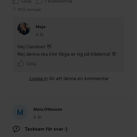
Gilla
1 kommentar
1523 visningar
Maja
6 år
Kommentaren lades 6 år
Hej Caroline! 👋

Nej denna ska inte färga av sig på kläderna! 🌸
Gilla
Logga in
för att lämna en kommentar
Maia.ottosson
6 år
Inlägget skapades 6 år
Tacksam för svar :)