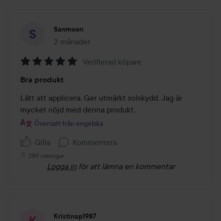
Sanmoon
2 månader
Inlägget skapades 2 månader
Verifierad köpare
Betyg:
Bra produkt
5
av
Lätt att applicera. Ger utmärkt solskydd. Jag är 
5
mycket nöjd med denna produkt.
Översatt från engelska
Gilla
Kommentera
289 visningar
Logga in
för att lämna en kommentar
Kristinap1987