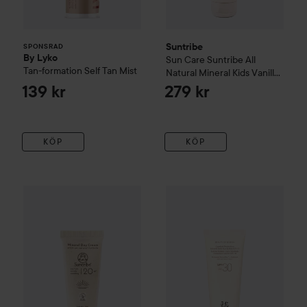
Suntribe
SPONSRAD
By Lyko
Sun Care
Suntribe All
Tan-formation Self Tan Mist
Natural Mineral Kids Vanilla
Sunscreen Spf 30
139 kr
279 kr
KÖP
KÖP
Suntribe
Sun Care
Suntribe All Natural Mineral Day Cream S
Beauty of Joseon
Comfort Pro