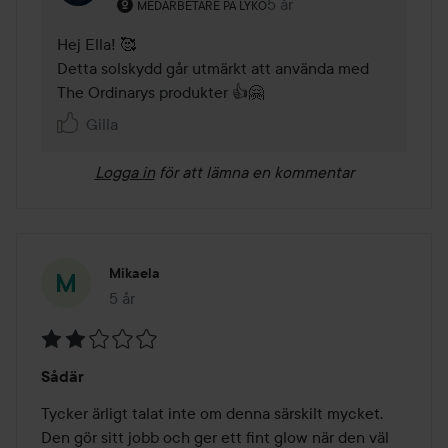
Användarens roll: Medarbetare på Lyko.
5 år
Kommentaren lades 5 år
MEDARBETARE PÅ LYKO
Hej Ella! 🥰 

Detta solskydd går utmärkt att använda med 
The Ordinarys produkter 👍🤗 
Gilla
Logga in
för att lämna en kommentar
Mikaela
5 år
Inlägget skapades 5 år
Betyg:
Sådär
2
av
Tycker ärligt talat inte om denna särskilt mycket. 
5
Den gör sitt jobb och ger ett fint glow när den väl 