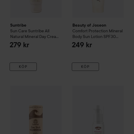
Suntribe
Beauty of Joseon
Sun Care
Suntribe All
Comfort Protection Mineral
Natural Mineral Day Cream
Body Sun Lotion SPF30
Spf 20
40 ml
Face & Body
150 ml
279 kr
249 kr
KÖP
KÖP
Suntribe
Active & Sports
Suntribe All Natural Sport Zinc Sti
Hawaiian Tropic
Mineral Sun 