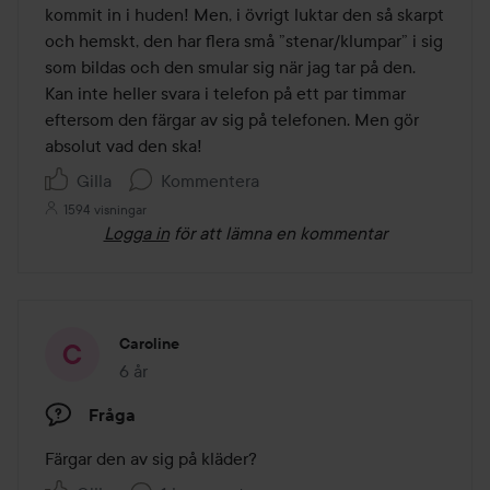
kommit in i huden! Men, i övrigt luktar den så skarpt 
och hemskt, den har flera små ”stenar/klumpar” i sig 
som bildas och den smular sig när jag tar på den. 
Kan inte heller svara i telefon på ett par timmar 
eftersom den färgar av sig på telefonen. Men gör 
absolut vad den ska! 
Gilla
Kommentera
1594 visningar
Logga in
för att lämna en kommentar
Caroline
6 år
Inlägget skapades 6 år
Fråga
Färgar den av sig på kläder?