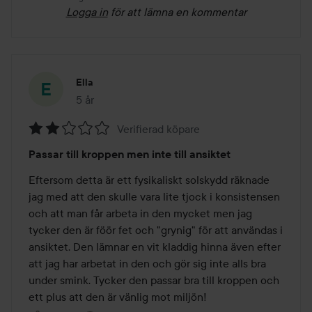
Logga in
för att lämna en kommentar
Ella
5 år
Inlägget skapades 5 år
Verifierad köpare
Betyg:
Passar till kroppen men inte till ansiktet
2
av
Eftersom detta är ett fysikaliskt solskydd räknade 
5
jag med att den skulle vara lite tjock i konsistensen 
och att man får arbeta in den mycket men jag 
tycker den är föör fet och "grynig" för att användas i 
ansiktet. Den lämnar en vit kladdig hinna även efter 
att jag har arbetat in den och gör sig inte alls bra 
under smink. Tycker den passar bra till kroppen och 
ett plus att den är vänlig mot miljön! 