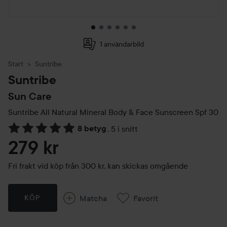
1 användarbild
Start
Suntribe
Suntribe
Sun Care
Suntribe All Natural Mineral Body & Face Sunscreen Spf 30
8 betyg
,
5 i snitt
Hoppa till Betyg & kommentarer
279 kr
Fri frakt vid köp från 300 kr, kan skickas omgående
Matcha
Favorit
KÖP