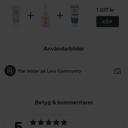
1 077 kr
KÖP
Användarbilder
Fler bilder på Lyko Community
Betyg & kommentarer
Betyg:
5