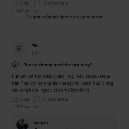
Gilla
Kommentera
1627 visningar
Logga in
för att lämna en kommentar
Ella
5 år
Inlägget skapades 5 år
Funkar denna med the ordinary?
Funkar det här solskyddet ihop med produkterna 
från The ordinary under kategorin "oren hud"? Jag 
tänker på om ingredienserna krockar :)
Gilla
1 kommentar
1759 visningar
Magnus