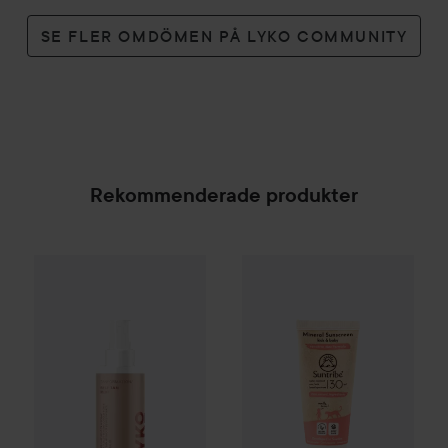
SE FLER OMDÖMEN PÅ LYKO COMMUNITY
Rekommenderade produkter
By Lyko
Tan-formation Self Tan Mist
Suntribe
Sun Care
Suntribe All
139 kr
SPONSRAD