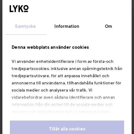
Kundservice
Samtycke
Information
Om
Information
Denna webbplats använder cookies
Du kanske också gillar
Vi använder enhetsidentifierare i form av första-och
tredjepartscookies, inklusive annan spårningsteknik från
tredjepartsutövare, för att anpassa innehållet och
annonserna till användarna, tillhandahålla funktioner för
sociala medier och analysera vår trafik. Vi
vidarebefordrar även sådana identifierare och annan
information från din enhet till de sociala medier och
annons- och analysföretag som vi samarbetar med.
Dessa kan i sin tur kombinera informationen med annan
information som du har tillhandahållit eller som de har
Tillåt alla cookies
samlat in när du har använt deras tjänster. Du godkänner