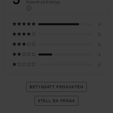
Baserat på 8 betyg
i
5
Baserat
på
6
0
8
0
betyg
2
0
BETYGSÄTT PRODUKTEN
STÄLL EN FRÅGA