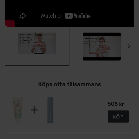
How to Use - Suntribe
How visible is
Body & Face
Suntribe Body &
Sunscreen
Face Mineral
(Sugarcane tube)
Sunscreen?
01:00
Application on pale
skin
00:51
Köps ofta tillsammans
508 kr
KÖP