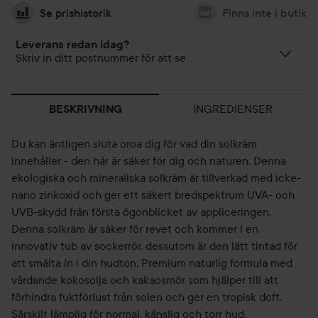
Se prishistorik
Finns inte i butik
Leverans redan idag?
Skriv in ditt postnummer för att se
INGREDIENSER
BESKRIVNING
Du kan äntligen sluta oroa dig för vad din solkräm
innehåller - den här är säker för dig och naturen. Denna
ekologiska och mineraliska solkräm är tillverkad med icke-
nano zinkoxid och ger ett säkert bredspektrum UVA- och
UVB-skydd från första ögonblicket av appliceringen.
Denna solkräm är säker för revet och kommer i en
innovativ tub av sockerrör, dessutom är den lätt tintad för
att smälta in i din hudton. Premium naturlig formula med
vårdande kokosolja och kakaosmör som hjälper till att
förhindra fuktförlust från solen och ger en tropisk doft.
Särskilt lämplig för normal, känslig och torr hud.