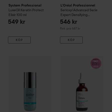
System Professional
L'Oréal Professionnel
LuxeOil
Keratin Protect
Serioxyl Advanced
Serie
Elixir
100 ml
Expert
Densifying
Professional Serum
90 ml
549 kr
546 kr
Rekommenderat pris 687 kr
Rek. pris 687 kr
KÖP
KÖP
The Ordinary
Hair Care
399 kr
Natural
System Professional
Balance
Scalp Lotion
125 ml
Rekommenderat pris 41