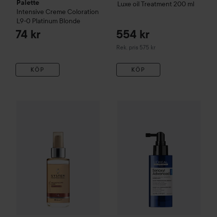
Palette
Luxe oil
Treatment
200 ml
Intensive Creme Coloration
L9-0 Platinum Blonde
74 kr
554 kr
Rekommenderat pris 575 kr
Rek. pris 575 kr
KÖP
KÖP
System Professional
LuxeOil
Keratin Protect Elixir
100 ml
549
L'Oréal Professionnel
Serioxy