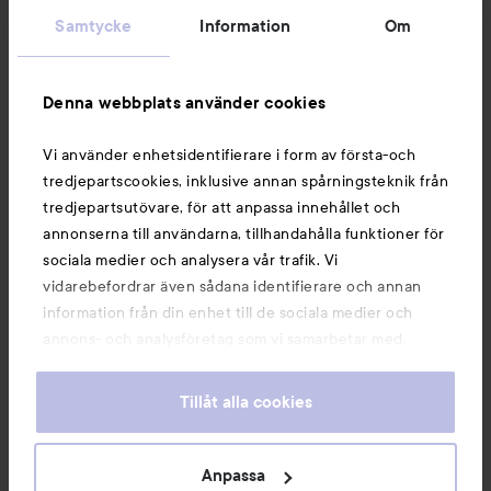
Samtycke
Information
Om
Information
Denna webbplats använder cookies
Du kanske också gillar
Vi använder enhetsidentifierare i form av första-och
tredjepartscookies, inklusive annan spårningsteknik från
tredjepartsutövare, för att anpassa innehållet och
annonserna till användarna, tillhandahålla funktioner för
sociala medier och analysera vår trafik. Vi
vidarebefordrar även sådana identifierare och annan
information från din enhet till de sociala medier och
annons- och analysföretag som vi samarbetar med.
Dessa kan i sin tur kombinera informationen med annan
information som du har tillhandahållit eller som de har
Tillåt alla cookies
samlat in när du har använt deras tjänster. Du godkänner
våra cookies vid fortsatt användande av vår webbplats.
Copyright 2026
För information om hur du kan ändra inställningarna för
Anpassa
E-handel av Avensia