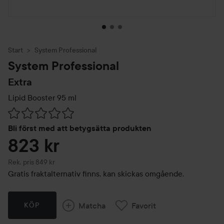
Start
System Professional
System Professional
Extra
Lipid Booster
95 ml
Hoppa till Betyg & kommentarer
Bli först med att betygsätta produkten
823 kr
Rekommenderat pris 849 kr
Rek. pris 849 kr
Gratis fraktalternativ finns, kan skickas omgående.
Matcha
Favorit
KÖP