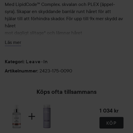
Med LipidCode™ Complex, skvalan och PLEX (äppel-
syra). Skapar en skyddande barriär runt håret för att
hjälar till att förhindra skador. För upp till 9x mer skydd av
håret
mot dagligt slitage* och lämnar håret
mjukt och lätthanterligt.
Läs mer
Leave-In
Kategori
:
* jämfört med schampo med låg balsameffekt.
2423-175-0090
Artikelnummer
:
Applicering
Skaka ordentligt. Använd en gång i veckan i
Köps ofta tillsammans
handdukstorkat hår. 10-12
sprayningar för axellångt hår, spraya i längder och
1 034 kr
toppar. Skölj inte ur. Föna och styla som vanligt.
95 ml
KÖP