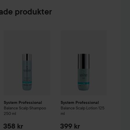
de produkter
 Creme Coloration
7-70 Terracotta Medium Blonde
358 kr
74 kr
System Professional
Balance
System Professional
Scalp Shampoo
250 ml
Balance
Scalp
Rekommenderat pris 3
System Professional
System Professional
Balance
Scalp Shampoo
Balance
Scalp Lotion
125
250 ml
ml
358 kr
399 kr