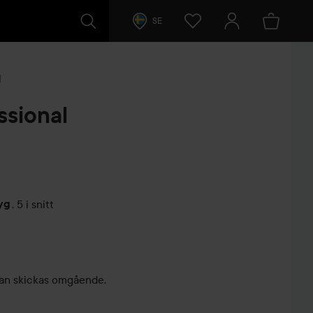
SE
l
ssional
yg
,
5 i snitt
arer
, kan skickas omgående.