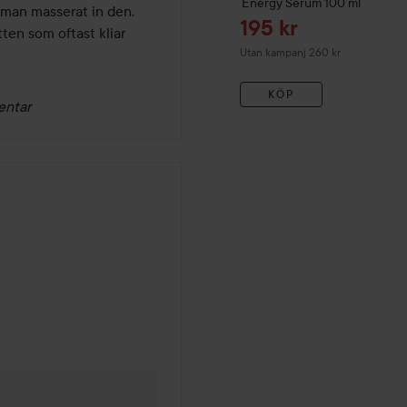
Energy Serum
100 ml
man masserat in den. 
Reapris
195 kr
en som oftast kliar
Utan kampanj 260 kr
KÖP
entar