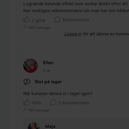
av
Lugnande kylande effekt som verkar direkt efter att 
5
Kan verkligen rekommendera om man har torr hårbott
Kommentera
2 gillar
1003 visningar
Logga in
för att lämna en komm
Ellen
6 år
Inlägget skapades 6 år
Slut på lager
Gilla
2 kommentarer
960 visningar
Maja