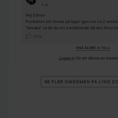
6 år
Kommentaren lades 6 år
Hej Ellinor 

Produkten bör finnas på lager igen om ca 2 veckor.
"bevaka" så får du ett meddelande då den finns inn
Gilla
VISA ÄLDRE (1 TILL)
Logga in
för att lämna en komm
SE FLER OMDÖMEN PÅ LYKO C