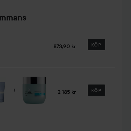
sammans
KÖP
873,90 kr
KÖP
2 185 kr