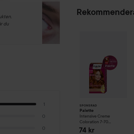
Rekommendera
ukten.
är du
Palette
Intensive
SPONSRAD
1
SPONSRAD
Palette
0
Intensive Creme
Coloration
7-70
Terracotta Medium
0
74 kr
Blonde