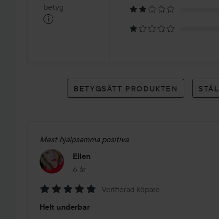
på
betyg
i
1
betyg
BETYGSÄTT PRODUKTEN
STÄ
Mest hjälpsamma positiva
Ellen
6 år
Inlägget skapades 6 år
Verifierad köpare
Betyg:
Helt underbar
5