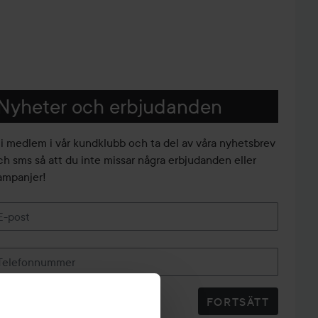
Nyheter och erbjudanden
li medlem i vår kundklubb och ta del av våra nyhetsbrev
ch sms så att du inte missar några erbjudanden eller
ampanjer!
E-post
Telefonnummer
FORTSÄTT