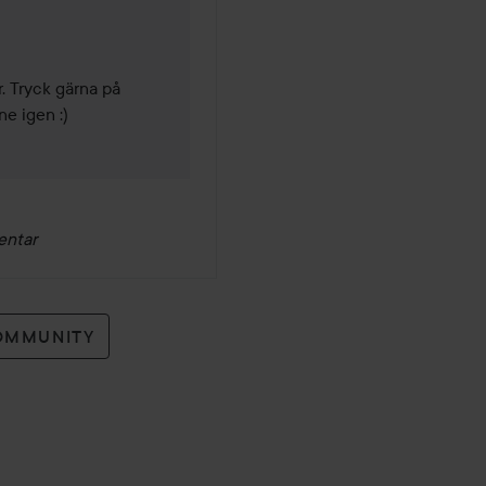
 Tryck gärna på 
e igen :) 
entar
OMMUNITY