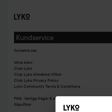
Kundservice
Kontakta oss
Mina sidor
Club Lyko
Club Lyko Allmänna Villkor
Club Lyko Privacy Policy
Lyko Community Terms & Conditions
FAQ- Vanliga frågor & svar
Köpvillkor