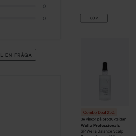
0
0
KÖP
Combo Deal 25%
Wella Pro
LL EN FRÅGA
Combo Deal 25%
Se villkor på produktsidan
Wella Professionals
SP
Wella Balance Scalp