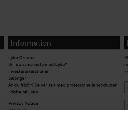
Information
Lyko Creator
B
Vill du samarbeta med Lyko?
o
Investerarrelationer
k
Salonger
Är du frisör? Se vår sajt med professionella produkter
Jobba på Lyko
Privacy Notice
Om Lyko
Tillgänglighetsredogörelse