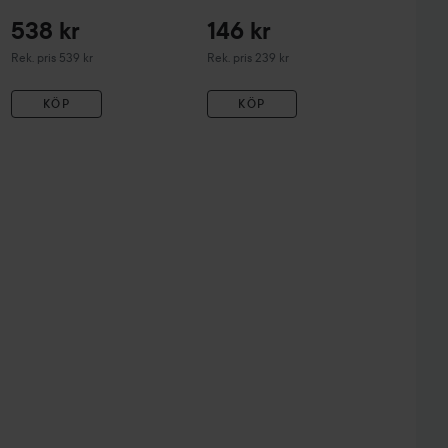
538 kr
146 kr
Rekommenderat pris 539 kr
Rekommenderat pris 239 kr
Rek. pris 539 kr
Rek. pris 239 kr
KÖP
KÖP