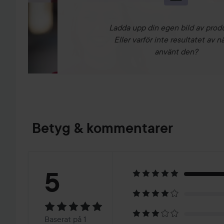
Ladda upp din egen bild av prod
Eller varför inte resultatet av n
använt den?
Betyg & kommentarer
Betyg:
5
5
Baserat
Baserat på 1