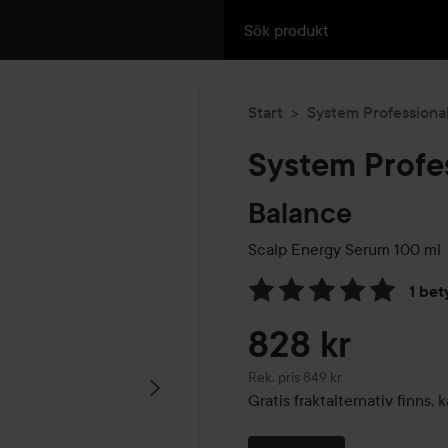
Start
System Professiona
System Profe
Balance
Scalp Energy Serum
100 ml
1 bet
Hoppa till Betyg & komment
828 kr
Rekommenderat pris 849 kr
Rek. pris 849 kr
Gratis fraktalternativ finns