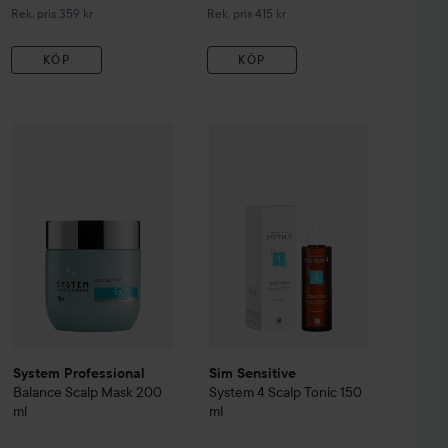
Rekommenderat pris 359 kr
Rekommenderat pris 415 kr
Rek. pris 359 kr
Rek. pris 415 kr
KÖP
KÖP
Reapris
538 kr
195 kr
System Professional
Balance
Sim Sensitive
Scalp Mask
200 ml
System 4
Scalp Tonic
fessionals
SP
Wella Balance Scalp Energy Serum
100 ml
Rekommenderat pris 539 kr
Utan kampanj 260 
System Professional
Sim Sensitive
Balance
Scalp Mask
200
System 4
Scalp Tonic
150
ml
ml