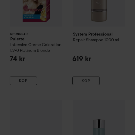
System Professional
SPONSRAD
Palette
Repair Shampoo
1000 ml
Intensive Creme Coloration
L9-0 Platinum Blonde
74 kr
619 kr
KÖP
KÖP
System Professional
Color Save
System Professional
Mask
200 ml
Purify
Sh
539 kr