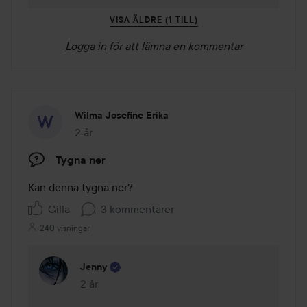
VISA ÄLDRE (1 TILL)
Logga in
för att lämna en kommentar
Wilma Josefine Erika
2 år
Inlägget skapades 2 år
Tygna ner
Kan denna tygna ner?
Gilla
3 kommentarer
240 visningar
Jenny
2 år
Kommentaren lades 2 år