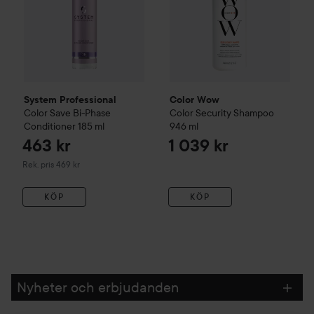
System Professional
Color Wow
Color Save
Bi-Phase
Color Security Shampoo
Conditioner
185 ml
946 ml
463 kr
1 039 kr
Rekommenderat pris 469 kr
Rek. pris 469 kr
KÖP
KÖP
Nyheter och erbjudanden