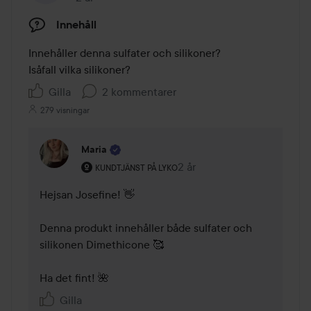
Innehåll
Innehåller denna sulfater och silikoner?

Isåfall vilka silikoner?
Gilla
2 kommentarer
279 visningar
Maria
Användarens roll: Kundtjänst på Lyko.
2 år
Kommentaren lades 2 år
KUNDTJÄNST PÅ LYKO
Hejsan Josefine! 👋 

Denna produkt innehåller både sulfater och 
silikonen Dimethicone 🥰 

Ha det fint! 🌺 
Gilla