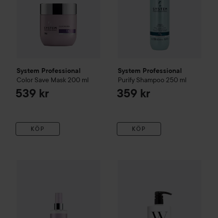
System Professional
System Professional
Color Save
Mask
200 ml
Purify
Shampoo
250 ml
539 kr
359 kr
KÖP
KÖP
Color Wow
Color Security Sh
System Professional
Color Save
Bi-Phase Conditioner
185 ml
R