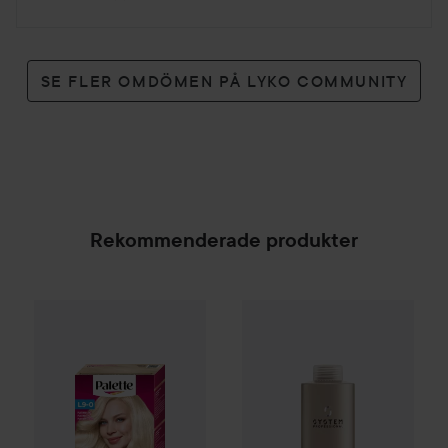
SE FLER OMDÖMEN PÅ LYKO COMMUNITY
Rekommenderade produkter
Palette
Intensive Creme Coloration
System Professional
L9-0 Platinum 
Repair S
SPONSRAD