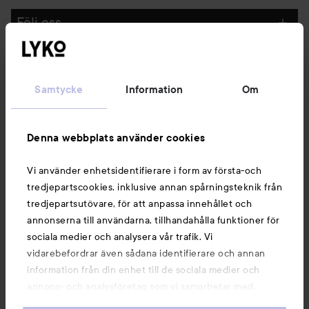
Följ oss
Kundservice
Samtycke
Information
Om
Information
Denna webbplats använder cookies
Du kanske också gillar
Vi använder enhetsidentifierare i form av första-och
tredjepartscookies, inklusive annan spårningsteknik från
tredjepartsutövare, för att anpassa innehållet och
annonserna till användarna, tillhandahålla funktioner för
sociala medier och analysera vår trafik. Vi
vidarebefordrar även sådana identifierare och annan
information från din enhet till de sociala medier och
annons- och analysföretag som vi samarbetar med.
Dessa kan i sin tur kombinera informationen med annan