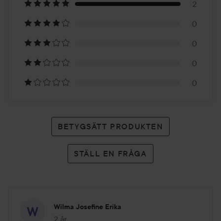
på
2
0
2
0
betyg
0
0
BETYGSÄTT PRODUKTEN
STÄLL EN FRÅGA
Wilma Josefine Erika
2 år
Inlägget skapades 2 år