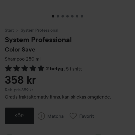
Start
System Professional
System Professional
Color Save
Shampoo
250 ml
2 betyg
,
5 i snitt
Hoppa till Betyg & kommentarer
358 kr
Rekommenderat pris 359 kr
Rek. pris 359 kr
Gratis fraktalternativ finns, kan skickas omgående.
Matcha
Favorit
KÖP