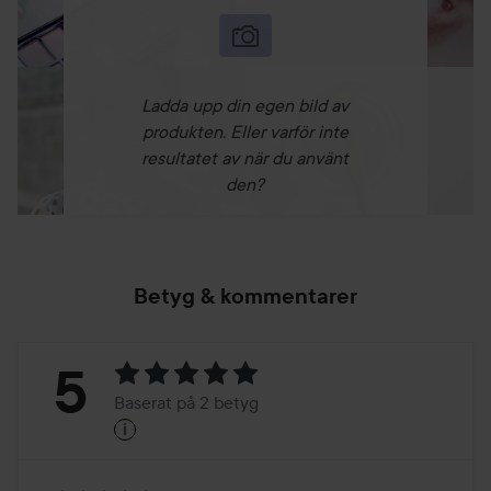
Ladda upp din egen bild av
produkten. Eller varför inte
resultatet av när du använt
den?
Betyg & kommentarer
Betyg:
5
Baserat på 2 betyg
i
5
Baserat