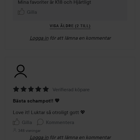
Mina favoriter är K18 och Hjärtligt
Gilla
VISA ÄLDRE (2 TILL)
Logga in
för att lämna en kommentar
Verifierad köpare
Betyg:
Bästa schampot!! 💖
5
av
Love it! Luktar så otroligt gott 💖
5
Gilla
Kommentera
348 visningar
Logga in
för att lämna en kommentar