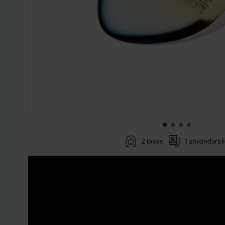
2 looks
1 användarbi