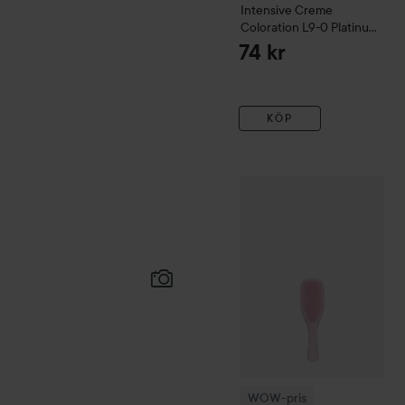
Intensive Creme
Coloration
L9-0 Platinum
Blonde
74 kr
KÖP
WOW-pris
Tangle Teezer
T
WOW-pris