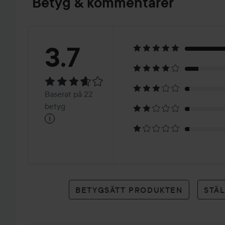
Betyg & kommentarer
Betyg:
3.7
3.7
Baserat
Baserat på 22
på
betyg
i
22
betyg
BETYGSÄTT PRODUKTEN
STÄ