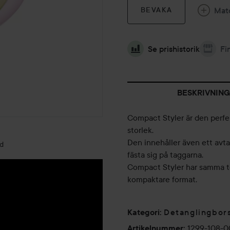
Mat
BEVAKA
Se prishistorik
Fi
BESKRIVNING
Compact Styler är den perfek
storlek.
Den innehåller även ett avt
ld
fästa sig på taggarna.
Compact Styler har samma te
kompaktare format.
Detanglingbor
Kategori
:
1299-108-
Artikelnummer
: