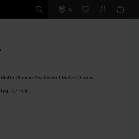
SE
r
t Matte Chrome
Pearlescent Matte Chrome
etyg
,
3.7 i snitt
arer