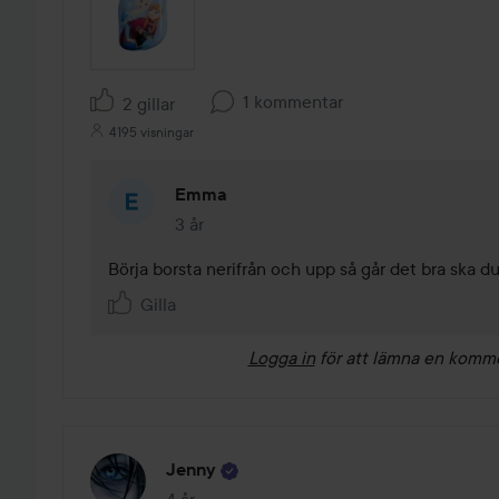
1 kommentar
2 gillar
4195 visningar
Emma
3 år
Kommentaren lades 3 år
Börja borsta nerifrån och upp så går det bra ska du 
Gilla
Logga in
för att lämna en komm
Jenny
4 år