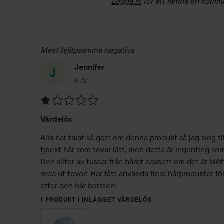
Logga in
för att lämna en komm
Mest hjälpsamma negativa
Jennifer
8 år
Inlägget skapades 8 år
Betyg:
Värdelös
1
av
Alla har talat så gott om denna produkt så jag slog til
5
tjockt hår som tovar lätt, men detta är ingenting som
Den sliter av tussar från håret oavsett om det är blött e
reda ut tovor! Har fått använda flera hårprodukter för
efter den här borsten!
1 PRODUKT I INLÄGGET VÄRDELÖS