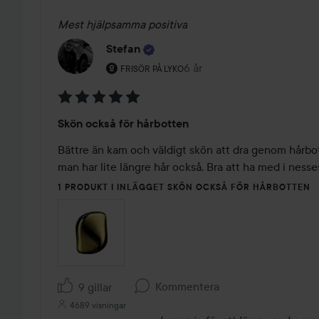
Mest hjälpsamma positiva
Stefan
Användarens roll: Frisör på Lyko.
6 år
Inlägget skapades 6 år
FRISÖR PÅ LYKO
Betyg:
Skön också för hårbotten
5
av
Bättre än kam och väldigt skön att dra genom hårbot
5
man har lite längre hår också. Bra att ha med i nesse
1 PRODUKT I INLÄGGET SKÖN OCKSÅ FÖR HÅRBOTTEN
Kommentera
9 gillar
4689 visningar