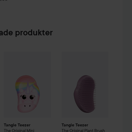
de produkter
 Creme Coloration
Tangle Teezer
The Original Mini
L9-0 Platinum Blonde
Tangle Teezer
Detangling Hairbrush
The Original
Rainbow 
Plant B
74 kr
Tangle Teezer
Tangle Teezer
The Original Mini
The Original
Plant Brush