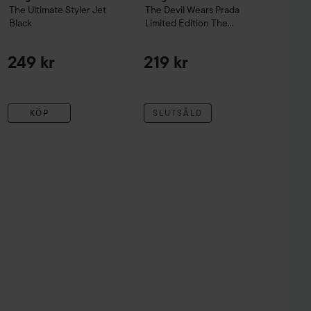
The Ultimate
Styler
Jet
The Devil Wears Prada
Black
Limited Edition
The
Ultimate Detangler
Mini
249 kr
219 kr
KÖP
SLUTSÅLD