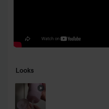
HOPPA TILL PRODUKTINFORMATION
Looks
WEDDING
LOOK 👰🏼
(TRYKK PÅ...
HOPPA ÖVER SEKTIONEN