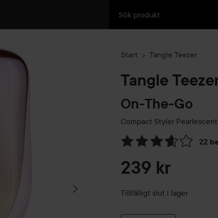
Start
Tangle Teezer
Tangle Teeze
On-The-Go
Compact Styler Pearlescen
22 b
Hoppa till Betyg & komment
239 kr
Tillfälligt slut i lager