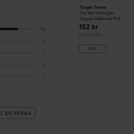
Tangle Teezer
The Wet
Detangler
Regular
Millennial Pink
152 kr
16
Rekommenderat pris 219 kr
Rek. pris 219 kr
3
KÖP
1
1
1
LL EN FRÅGA