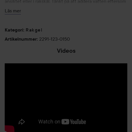
ansiktet eller i rakskål. Tänkt på att addera vatten eftersom
tills du får ett krämigt och skönt lödder.
Läs mer
150 g
Rakgel
Kategori
:
2291-123-0150
Artikelnummer
:
Videos