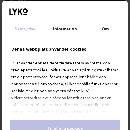
Följ oss
Kundservice
Samtycke
Information
Om
Information
Denna webbplats använder cookies
Du kanske också gillar
Vi använder enhetsidentifierare i form av första-och
tredjepartscookies, inklusive annan spårningsteknik från
tredjepartsutövare, för att anpassa innehållet och
annonserna till användarna, tillhandahålla funktioner för
sociala medier och analysera vår trafik. Vi
vidarebefordrar även sådana identifierare och annan
information från din enhet till de sociala medier och
annons- och analysföretag som vi samarbetar med.
Dessa kan i sin tur kombinera informationen med annan
information som du har tillhandahållit eller som de har
Tillåt alla cookies