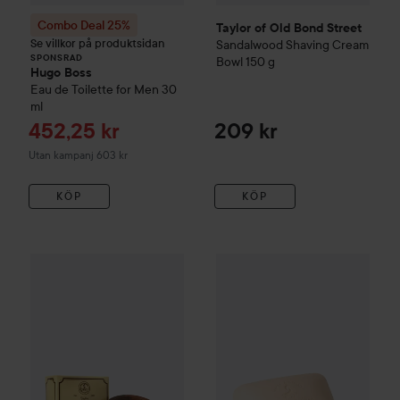
Combo Deal 25%
Taylor of Old Bond Street
Se villkor på produktsidan
Sandalwood Shaving Cream
SPONSRAD
Bowl
150 g
Hugo Boss
Eau de Toilette for Men
30
ml
Reapris
452,25 kr
209 kr
Utan kampanj 603 kr
KÖP
KÖP
Taylor of Old Bond Street
Sandalwood Shaving Soap Woode
Taylor of Old Bond Street
San