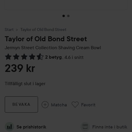
Start
Taylor of Old Bond Street
Taylor of Old Bond Street
Jermyn Street Collection Shaving Cream Bowl
2 betyg
,
4.6 i snitt
Hoppa till Betyg & kommentarer
239 kr
Tillfälligt slut i lager
Matcha
Favorit
BEVAKA
Se prishistorik
Finns inte i butik