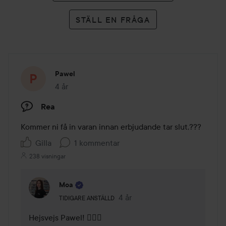
STÄLL EN FRÅGA
Pawel
4 år
Inlägget skapades 4 år
Rea
Kommer ni få in varan innan erbjudande tar slut,??? 
Gilla
1 kommentar
238 visningar
Moa
Användarens roll: Tidigare anställd.
4 år
Kommentaren lades 4 år
TIDIGARE ANSTÄLLD
Hejsvejs Pawel! 🙋🏼‍♀️ 
