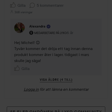
Gilla
5 kommentarer
368 visningar
Alexandra
Användarens roll: Medarbetare på Lyko.
6 år
Kommentaren lades 6 år
MEDARBETARE PÅ LYKO
Hej Michel! 😊

Tyvärr kommer det dröja ett tag innan denna 
produkt kommer åter i lager, tidigast i mars 
skulle jag säga! 
Gilla
VISA ÄLDRE (4 TILL)
Logga in
för att lämna en kommentar
SE FLER OMDÖMEN PÅ LYKO COMMUNITY