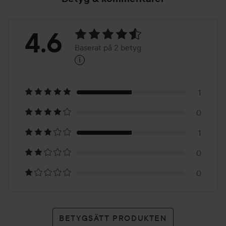
Betyg:
4.6
Baserat på 2 betyg
i
4.6
Baserat
på
1
0
2
1
betyg
0
0
BETYGSÄTT PRODUKTEN