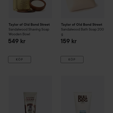
Taylor of Old Bond Street
Taylor of Old Bond Street
Sandalwood Shaving Soap
Sandalwood Bath Soap
200
Wooden Bowl
g
549 kr
159 kr
KÖP
KÖP
Mr Bear Family
Golden Ember
Shaving Cream
75 ml
229 kr
Bulldog
Sensitive Shave Gel
1