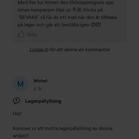
Med lite tur hinner den förhoppningsvis upp 
innan kampanjen löpt ut 🤞🏼 Klicka på 
"BEVAKA" så får du ett mail när den är tillbaka 
på lager och går att beställa igen 😍💌 
Gilla
Logga in
för att lämna en kommentar
Michel
6 år
Inlägget skapades 6 år
Lagerpåfyllning
Hej! 

Kommer ni att motta lagerpåfyllning av denna 
artikel? 