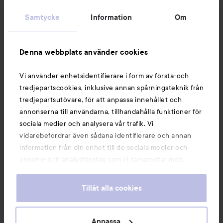
Kundservice
Samtycke
Information
Om
Information
Denna webbplats använder cookies
Du kanske också gillar
Vi använder enhetsidentifierare i form av första-och
tredjepartscookies, inklusive annan spårningsteknik från
tredjepartsutövare, för att anpassa innehållet och
annonserna till användarna, tillhandahålla funktioner för
sociala medier och analysera vår trafik. Vi
vidarebefordrar även sådana identifierare och annan
information från din enhet till de sociala medier och
annons- och analysföretag som vi samarbetar med.
Dessa kan i sin tur kombinera informationen med annan
information som du har tillhandahållit eller som de har
Tillåt alla cookies
samlat in när du har använt deras tjänster. Du godkänner
våra cookies vid fortsatt användande av vår webbplats.
Copyright 2026
För information om hur du kan ändra inställningarna för
Anpassa