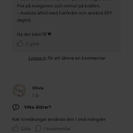
Pixi på morgonen och retinol på kvällen.

– Avsluta alltid med fuktkräm och använd SPF 
dagtid.

Ha det bäst!🌸💗
3 gillar
Logga in
för att lämna en kommentar
Olivia
1 år
Inlägget skapades 1 år
Vilka åldrar?
Kak toneårungar använda den i små mängder
Gilla
1 kommentar