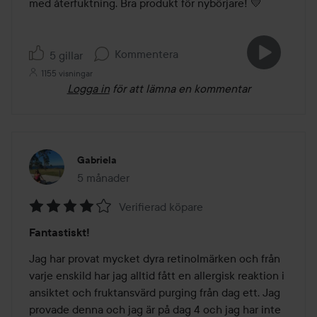
med återfuktning. Bra produkt för nybörjare! 💛
Kommentera
5 gillar
1155 visningar
Logga in
för att lämna en kommentar
Gabriela
5 månader
Inlägget skapades 5 månader
Verifierad köpare
Betyg:
Fantastiskt!
4
av
Jag har provat mycket dyra retinolmärken och från 
5
varje enskild har jag alltid fått en allergisk reaktion i 
ansiktet och fruktansvärd purging från dag ett. Jag 
provade denna och jag är på dag 4 och jag har inte 