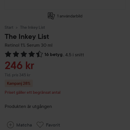
1 användarbild
Start
The Inkey List
The Inkey List
Retinol 1% Serum
30 ml
16 betyg
,
4.5 i snitt
Hoppa till Betyg & kommentarer
Reapris
246 kr
Tidigare pris 345 kr
Tid. pris 345 kr
Kampanj 28%
Priset gäller ett begränsat antal
Produkten är utgången
Matcha
Favorit