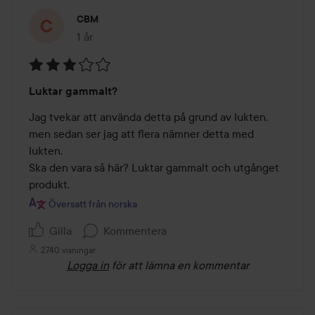
CBM
1 år
Inlägget skapades 1 år
Betyg:
Luktar gammalt?
3
av
Jag tvekar att använda detta på grund av lukten, 
5
men sedan ser jag att flera nämner detta med 
lukten.

Ska den vara så här? Luktar gammalt och utgånget 
Översatt från norska
Gilla
Kommentera
2740 visningar
Logga in
för att lämna en kommentar