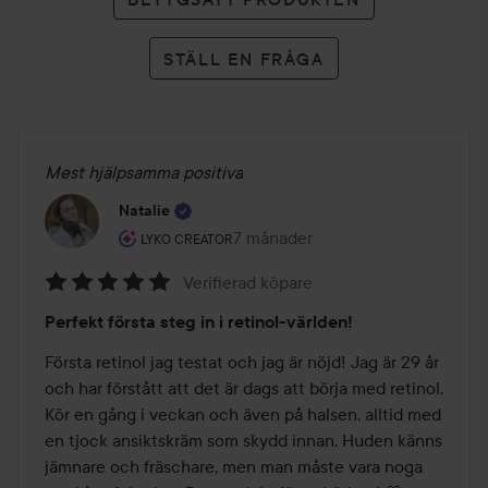
STÄLL EN FRÅGA
Mest hjälpsamma positiva
Natalie
Användarens roll: Lyko Creator.
7 månader
Inlägget skapades 7 månader
LYKO CREATOR
Verifierad köpare
Betyg:
Perfekt första steg in i retinol-världen!
5
av
Första retinol jag testat och jag är nöjd! Jag är 29 år 
5
och har förstått att det är dags att börja med retinol. 
Kör en gång i veckan och även på halsen, alltid med 
en tjock ansiktskräm som skydd innan. Huden känns 
jämnare och fräschare, men man måste vara noga 