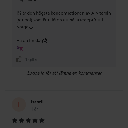
1% är den högsta koncentrationen av A-vitamin 
(retinol) som är tillåten att sälja receptfritt i 
Norge🤗

Ha en fin dag🤗
4 gillar
Logga in
för att lämna en kommentar
Isabell
1 år
Inlägget skapades 1 år
Betyg: