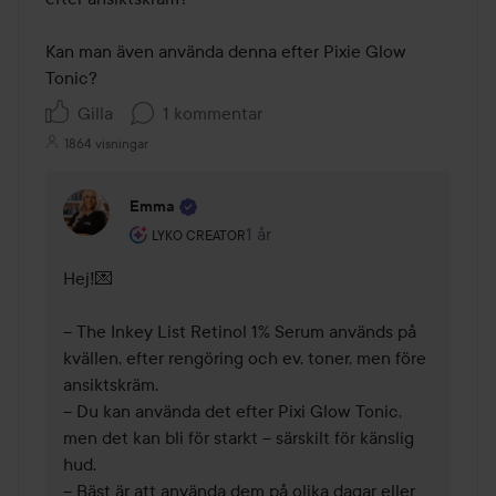
Kan man även använda denna efter Pixie Glow 
Tonic? 
Gilla
1 kommentar
1864 visningar
Emma
Användarens roll: Lyko Creator.
1 år
Kommentaren lades 1 år
LYKO CREATOR
Hej!💌 

– The Inkey List Retinol 1% Serum används på 
kvällen, efter rengöring och ev. toner, men före 
ansiktskräm.

– Du kan använda det efter Pixi Glow Tonic, 
men det kan bli för starkt – särskilt för känslig 
hud.

– Bäst är att använda dem på olika dagar eller 