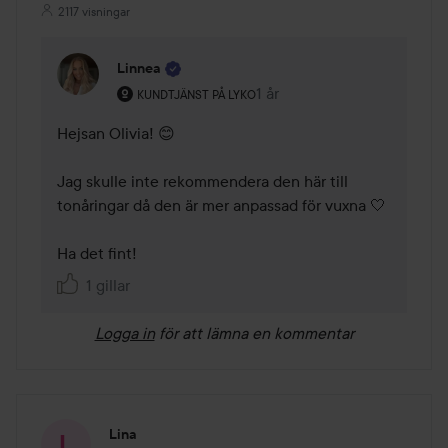
2117 visningar
Linnea
Användarens roll: Kundtjänst på Lyko.
1 år
Kommentaren lades 1 år
KUNDTJÄNST PÅ LYKO
Hejsan Olivia! 😊 

Jag skulle inte rekommendera den här till 
tonåringar då den är mer anpassad för vuxna 🤍 

Ha det fint! 
1 gillar
Logga in
för att lämna en kommentar
Lina