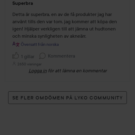
Superbra
5
av
Detta är superbra, en av de få produkter jag har 
5
använt tills den var tom, jag kommer att köpa den 
igen! Hjälper verkligen till att jämna ut hudtonen 
och minska synligheten av akneärr.
Översatt från norska
Kommentera
1 gillar
2650 visningar
Logga in
för att lämna en kommentar
SE FLER OMDÖMEN PÅ LYKO COMMUNITY