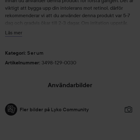
innan du använder denna produkt för första gången. Det är
viktigt att bygga upp din intolerans mot retinol, därför
rekommenderar vi att du använder denna produkt var 5-7
dag och gradvis ökar till 2-3 dagar. Om irritation uppstår,
minska din användning.
Läs mer
Vi skulle inte rekommendera att använda denna produkt
med andra produkter som innehåller: bensoylperoxid, BHA,
Serum
AHA
Kategori
:
3498-129-0030
Artikelnummer
:
30 ml
Användarbilder
Fler bilder på Lyko Community