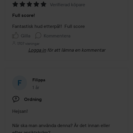
Verifierad köpare
Betyg:
Full score!
5
av
Fantastisk hud etterpå!!  Full score 
5
Gilla
Kommentera
1707 visningar
Logga in
för att lämna en kommentar
Filippa
1 år
Inlägget skapades 1 år
Ordning
Hejsan! 

När ska man använda denna? Är det innan eller 
efter ansiktskräm? 
