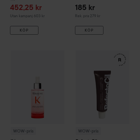
Reapris
452,25 kr
185 kr
Rekommenderat pris 279 kr
Utan kampanj 603 kr
Rek. pris 279 kr
KÖP
KÖP
WOW-pris
Kérastase
Genesis
Serum Anti-Chute Fortifiant S
WOW-pris
RefectoCil
Eyelash 
WOW-pris
WOW-pris