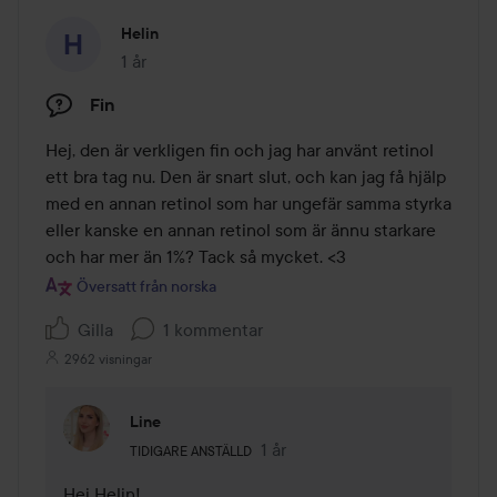
Helin
1 år
Inlägget skapades 1 år
Fin
Hej, den är verkligen fin och jag har använt retinol 
ett bra tag nu. Den är snart slut, och kan jag få hjälp 
med en annan retinol som har ungefär samma styrka 
eller kanske en annan retinol som är ännu starkare 
och har mer än 1%? Tack så mycket. <3
Översatt från norska
Gilla
1 kommentar
2962 visningar
Line
Användarens roll: Tidigare anställd.
1 år
Kommentaren lades 1 år
TIDIGARE ANSTÄLLD
Hej Helin! 
