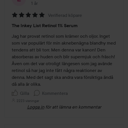
1 år
Inlägget skapades 1 år
Verifierad köpare
Betyg:
The Inkey List Retinol 1% Serum
5
av
Jag har provat retinol som krämer och oljor. Inget 
5
som var populärt för min aknebenägna blandhy med 
tendens att bli torr. Men denna var kanon! Den 
absorberas av huden och blir supermjuk och fräsch! 
Även om det var otroligt längesen som jag avände 
retinol så har jag inte fått några reaktioner av 
denna. Med det sagt ska andra vara försiktiga ändå 
då alla är olika.
Gilla
Kommentera
2223 visningar
Logga in
för att lämna en kommentar