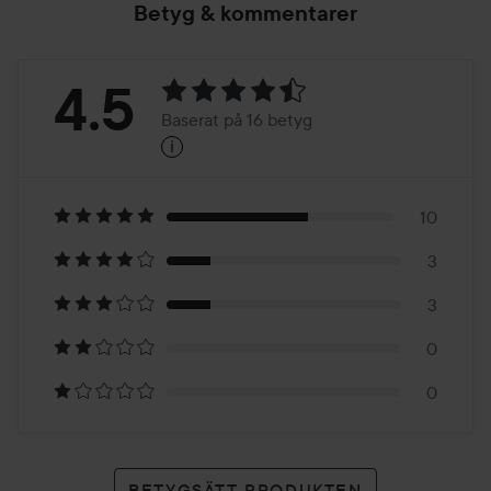
Betyg & kommentarer
Betyg:
4.5
Baserat på 16 betyg
i
4.5
Baserat
på
10
3
16
3
betyg
0
0
BETYGSÄTT PRODUKTEN