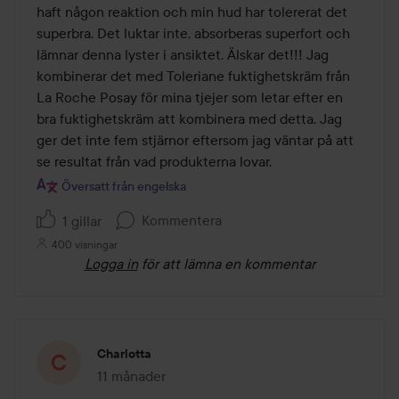
haft någon reaktion och min hud har tolererat det 
superbra. Det luktar inte, absorberas superfort och 
lämnar denna lyster i ansiktet. Älskar det!!! Jag 
kombinerar det med Toleriane fuktighetskräm från 
La Roche Posay för mina tjejer som letar efter en 
bra fuktighetskräm att kombinera med detta. Jag 
ger det inte fem stjärnor eftersom jag väntar på att 
se resultat från vad produkterna lovar.
Översatt från engelska
Kommentera
1 gillar
400 visningar
Logga in
för att lämna en kommentar
Charlotta
11 månader
Inlägget skapades 11 månader