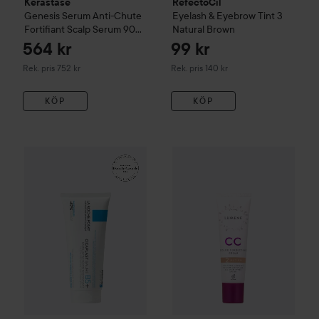
Kérastase
RefectoCil
Genesis
Serum Anti-Chute
Eyelash & Eyebrow Tint
3
Fortifiant Scalp Serum
90
Natural Brown
ml
564 kr
99 kr
Rekommenderat pris 752 kr
Rekommenderat pris 140 kr
Rek. pris 752 kr
Rek. pris 140 kr
KÖP
KÖP
161 kr
WOW-pris
La Roche-Posay
Balm B5+
WOW-pris
100 ml
Lumene
CC
Color C
Rekommenderat pris 242 kr