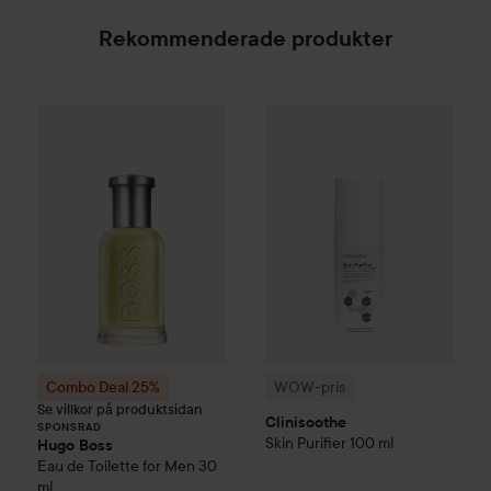
Rekommenderade produkter
WOW-pris
Clinisoothe
Skin Pur
Combo Deal 25%
Hugo Boss
Eau de Toilette for Me
SPONSRAD
Combo Deal 25%
WOW-pris
Se villkor på produktsidan
Clinisoothe
SPONSRAD
Skin Purifier
100 ml
Hugo Boss
Eau de Toilette for Men
30
ml