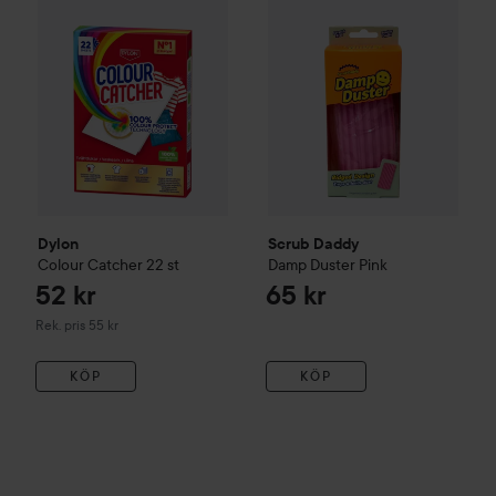
Dylon
Scrub Daddy
Colour Catcher
22 st
Damp Duster
Pink
52 kr
65 kr
Rekommenderat pris 55 kr
Rek. pris 55 kr
KÖP
KÖP