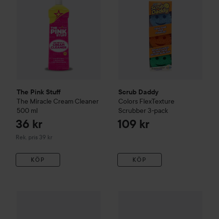
The Pink Stuff
Scrub Daddy
The Miracle Cream Cleaner
Colors FlexTexture
500 ml
Scrubber 3-pack
36 kr
109 kr
Rekommenderat pris 39 kr
Rek. pris 39 kr
KÖP
KÖP
YUGOU
Get Off Foaming Bathroom Cleaner
Scrub Daddy
Scrub Mommy Du
59 kr