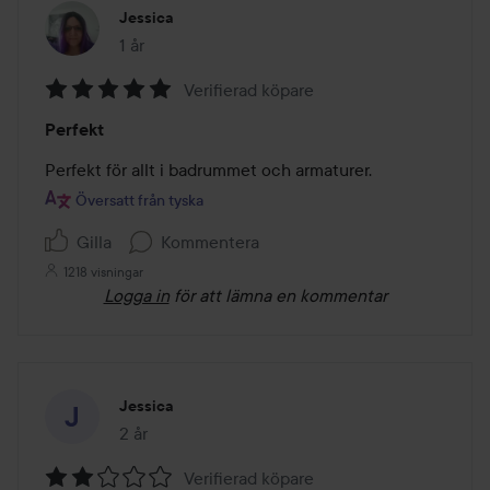
Jessica
1 år
Inlägget skapades 1 år
Verifierad köpare
Betyg:
Perfekt
5
av
Perfekt för allt i badrummet och armaturer.
5
Översatt från tyska
Gilla
Kommentera
1218 visningar
Logga in
för att lämna en kommentar
Jessica
2 år
Inlägget skapades 2 år
Verifierad köpare