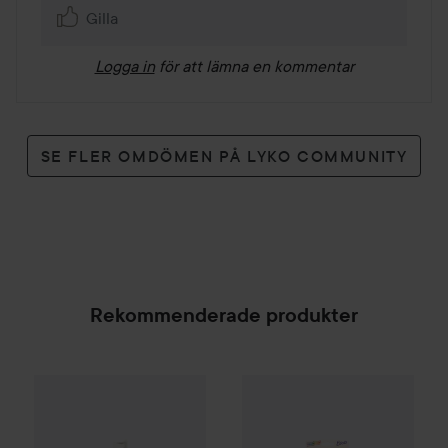
Gilla
Logga in
för att lämna en kommentar
SE FLER OMDÖMEN PÅ LYKO COMMUNITY
Rekommenderade produkter
Scrub Daddy
Colors FlexTextu
36 kr
The Pink Stuff
The Miracle Cream Cleaner
500 ml
Rekommenderat pris 