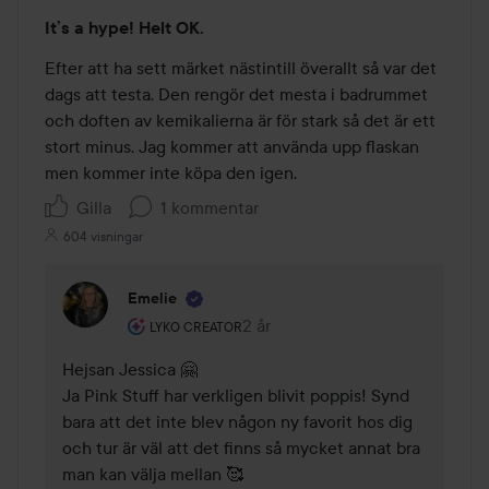
Betyg:
It’s a hype! Helt OK.
2
av
Efter att ha sett märket nästintill överallt så var det 
5
dags att testa. Den rengör det mesta i badrummet 
och doften av kemikalierna är för stark så det är ett 
stort minus. Jag kommer att använda upp flaskan 
men kommer inte köpa den igen.
Gilla
1 kommentar
604 visningar
Emelie
Användarens roll: Lyko Creator.
2 år
Kommentaren lades 2 år
LYKO CREATOR
Hejsan Jessica 🤗

Ja Pink Stuff har verkligen blivit poppis! Synd 
bara att det inte blev någon ny favorit hos dig 
och tur är väl att det finns så mycket annat bra 
man kan välja mellan 🥰