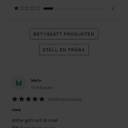
betyg
4
BETYGSÄTT PRODUKTEN
STÄLL EN FRÅGA
Malin
11 månader
Inlägget skapades 11 månader
Verifierad köpare
Betyg:
rosa
5
av
doftar gott och är rosa!
5
Översatt från norska