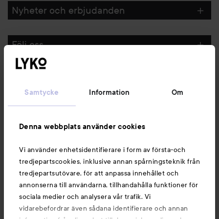
Nyheter och erbjudanden
Följ oss
Kundservice
Samtycke
Information
Om
Information
Denna webbplats använder cookies
Du kanske också gillar
Vi använder enhetsidentifierare i form av första-och
tredjepartscookies, inklusive annan spårningsteknik från
tredjepartsutövare, för att anpassa innehållet och
annonserna till användarna, tillhandahålla funktioner för
sociala medier och analysera vår trafik. Vi
vidarebefordrar även sådana identifierare och annan