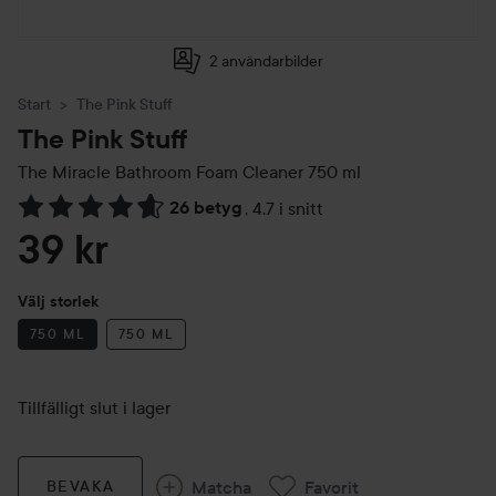
2 användarbilder
Start
The Pink Stuff
The Pink Stuff
The Miracle Bathroom Foam Cleaner
750 ml
26 betyg
,
4.7 i snitt
Hoppa till Betyg & kommentarer
39 kr
Välj storlek
750 ML
750 ML
Tillfälligt slut i lager
Matcha
Favorit
BEVAKA