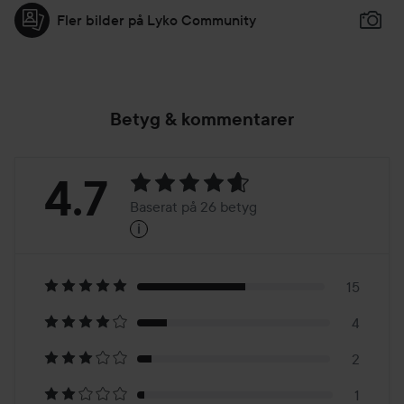
Fler bilder på Lyko Community
Betyg & kommentarer
Betyg:
4.7
Baserat på 26 betyg
i
4.7
Baserat
på
15
4
26
2
1