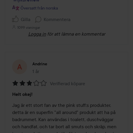
Översatt från norska
Gilla
Kommentera
1099 visningar
Logga in
för att lämna en kommentar
Andrine
1 år
Inlägget skapades 1 år
Verifierad köpare
Betyg:
Helt okej!
3
av
Jag är ett stort fan av the pink stuff:s produkter, 
5
detta är en superfin "all around" produkt att ha på 
badrummet. Kan användas i toalett, duschväggar 
och handfat, och tar bort all smuts och skräp, men 