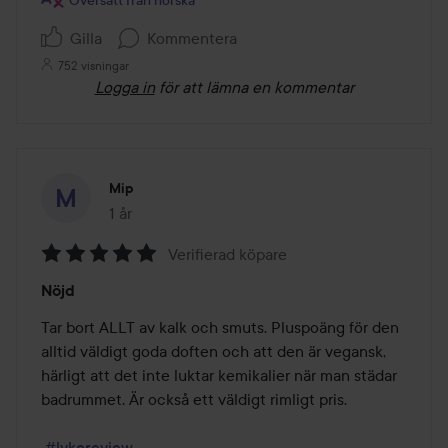
Gilla
Kommentera
752 visningar
Logga in
för att lämna en kommentar
Mip
1 år
Inlägget skapades 1 år
Verifierad köpare
Betyg:
Nöjd
5
av
Tar bort ALLT av kalk och smuts. Pluspoäng för den 
5
alltid väldigt goda doften och att den är vegansk, 
härligt att det inte luktar kemikalier när man städar 
badrummet. Är också ett väldigt rimligt pris. 

#lykoreview