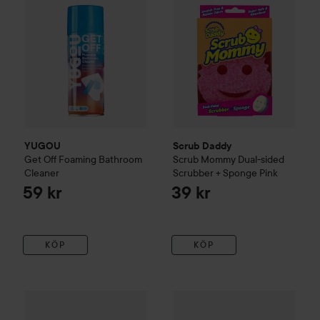
YUGOU
Scrub Daddy
Get Off Foaming Bathroom
Scrub Mommy Dual-sided
Cleaner
Scrubber + Sponge
Pink
59 kr
39 kr
KÖP
KÖP
52 kr
Scrub Daddy
Damp Duster
Pin
Dylon
Colour Catcher
22 st
Rekommenderat pris 55 kr