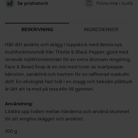
Se prishistorik
Finns inte i butik
INGREDIENSER
BESKRIVNING
Håll ditt ansikte och skägg i toppskick med denna nya
multifunktionstvål från Thistle & Black Pepper, gjord med
renande mjölktistelextrakt för en extra skonsam rengöring.
Face & Beard Soap är en mix med toner av svartpeppar,
bärnsten, sandelträ och havtorn för en raffinerad maskulin
doft. En ekologisk fast tvål i en snygg och bekväm plåtburk
är lätt att ta med på resa elle till gymmet.
Användning:
Löddra upp tvålen mellan händerna och använd skummet
för att rengöra skägget och ansiktet.
100 g