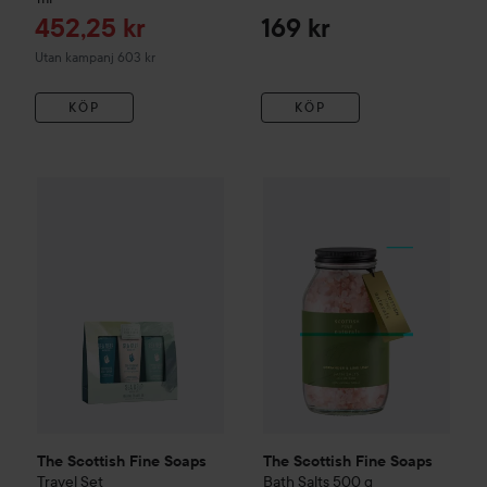
Reapris
452,25 kr
169 kr
Utan kampanj 603 kr
KÖP
KÖP
The Scottish Fine Soaps
Travel Set
The Scottish Fine Soaps
Bath 
239 kr
The Scottish Fine Soaps
The Scottish Fine Soaps
Travel Set
Bath Salts
500 g