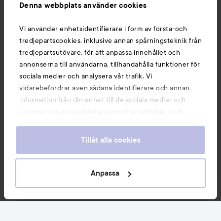
Denna webbplats använder cookies
Du kanske också gillar
Vi använder enhetsidentifierare i form av första-och
tredjepartscookies, inklusive annan spårningsteknik från
tredjepartsutövare, för att anpassa innehållet och
annonserna till användarna, tillhandahålla funktioner för
sociala medier och analysera vår trafik. Vi
vidarebefordrar även sådana identifierare och annan
information från din enhet till de sociala medier och
annons- och analysföretag som vi samarbetar med.
Dessa kan i sin tur kombinera informationen med annan
information som du har tillhandahållit eller som de har
Tillåt alla cookies
samlat in när du har använt deras tjänster. Du godkänner
våra cookies vid fortsatt användande av vår webbplats.
Copyright 2026
För information om hur du kan ändra inställningarna för
Anpassa
E-handel av Avensia
cookies, se vår
Cookie Policy