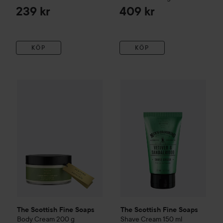
239 kr
409 kr
KÖP
KÖP
The Scottish Fine Soaps
Body Cream
The Scottish Fine Soaps
200 g
Shav
329 kr
The Scottish Fine Soaps
The Scottish Fine Soaps
Body Cream
200 g
Shave Cream
150 ml