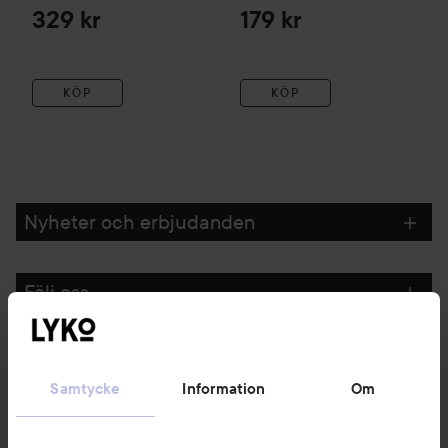
329 kr
179 kr
KÖP
KÖP
Nyheter och erbjudanden
Följ oss
Kundservice
Samtycke
Information
Om
Information