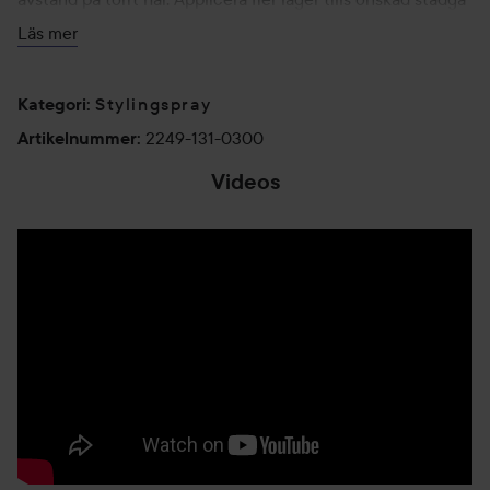
har uppnåtts.
Läs mer
300 ml
Stylingspray
Kategori
:
2249-131-0300
Artikelnummer
:
Videos