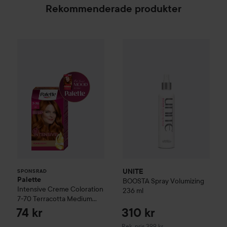
Rekommenderade produkter
Palette
Intensive Creme Coloration
7-70 Terracott
UNITE
BOOSTA
Spray Volumiz
SPONSRAD
UNITE
SPONSRAD
Palette
BOOSTA
Spray Volumizing
Intensive Creme Coloration
236 ml
7-70 Terracotta Medium
Blonde
74 kr
310 kr
Rekommenderat pris 399 kr
Rek. pris 399 kr