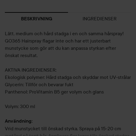
INGREDIENSER
BESKRIVNING
Lätt, medium och hård stadga i en och samma hårspray!
GO365 Hairspray flagar inte och har ett justerbart
munstycke som gör att du kan anpassa styrkan efter
önskat resultat.
AKTIVA INGREDIENSER:
Ekologisk polymer: Hård stadga och skyddar mot UV-strålar
Glycerin: Tillför och bevarar fukt
Panthenol: ProVitamin B5 ger volym och glans
Volym: 300 ml
Användning:
Vrid munstycket till önskad styrka. Spraya på 15-20 cm
avstånd på torrt hår. Applicera fler lager tills önskad stadga