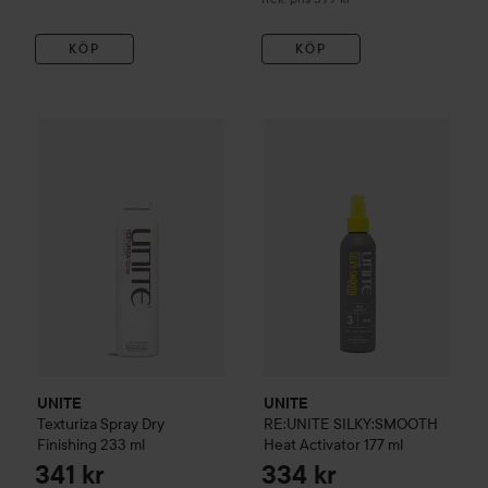
KÖP
KÖP
341 kr
UNITE
Texturiza Spray Dry Finishing
UNITE
233 ml
RE:UNITE
SILKY:SMOOT
Rekommenderat pris 439 kr
UNITE
UNITE
Texturiza Spray Dry
RE:UNITE
SILKY:SMOOTH
Finishing
233 ml
Heat Activator
177 ml
341 kr
334 kr