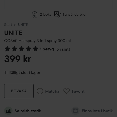
2 looks
1 användarbild
Start
UNITE
UNITE
GO365 Hairspray 3 in 1 spray
300 ml
1 betyg
,
5 i snitt
Hoppa till Betyg & kommentarer
399 kr
Tillfälligt slut i lager
Matcha
Favorit
BEVAKA
Se prishistorik
Finns inte i butik