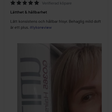
Verifierad köpare
Betyg:
Lätthet & hållbarhet
5
av
Lätt konsistens och hållbar frisyr. Behaglig mild doft 
5
är ett plus. 
#lykoreview