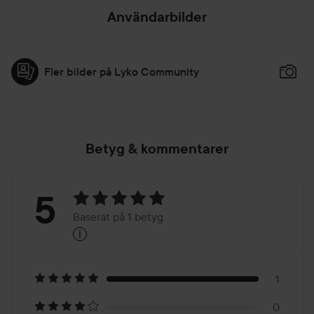
Användarbilder
Fler bilder på Lyko Community
Betyg & kommentarer
Betyg:
5
Baserat på 1 betyg
i
5
Baserat
på
1
0