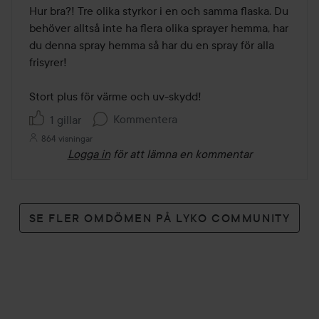
av
Hur bra?! Tre olika styrkor i en och samma flaska. Du 
5
behöver alltså inte ha flera olika sprayer hemma, har 
du denna spray hemma så har du en spray för alla 
frisyrer! 

Stort plus för värme och uv-skydd! 
Kommentera
1 gillar
864 visningar
Logga in
för att lämna en kommentar
SE FLER OMDÖMEN PÅ LYKO COMMUNITY