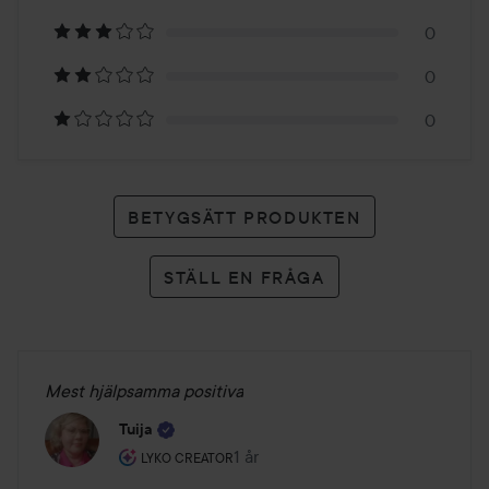
1
0
betyg
0
0
BETYGSÄTT PRODUKTEN
STÄLL EN FRÅGA
Mest hjälpsamma positiva
Tuija
Användarens roll: Lyko Creator.
1 år
Inlägget skapades 1 år
LYKO CREATOR