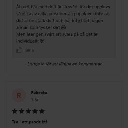
Åh det här med doft är så svårt, för det upplevs 
så olika av olika personer. Jag upplever inte att 
det är en stark doft och har inte hört någon 
annan som tycker det 🤗

Men återigen svårt att svara på då det är 
individuellt 🥰
Gilla
Logga in
för att lämna en kommentar
Rebecka
7 år
Inlägget skapades 7 år
Betyg:
Tre i ett produkt!
5