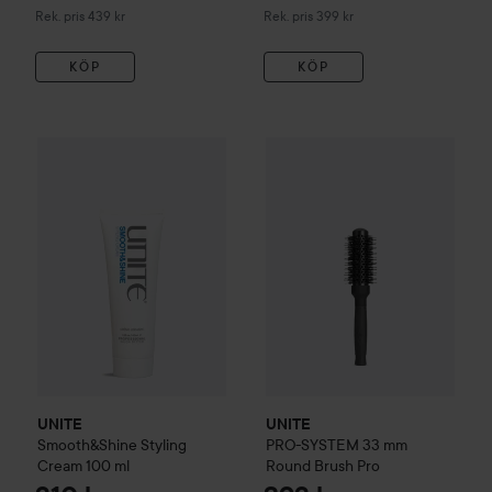
Rekommenderat pris 439 kr
Rekommenderat pris 399 kr
Rek. pris 439 kr
Rek. pris 399 kr
KÖP
KÖP
310 kr
UNITE
Smooth&Shine Styling Cream
UNITE
100 ml
PRO-SYSTEM
33 mm Ro
Rekommenderat pris 399 kr
UNITE
UNITE
Smooth&Shine Styling
PRO-SYSTEM
33 mm
Cream
100 ml
Round Brush Pro