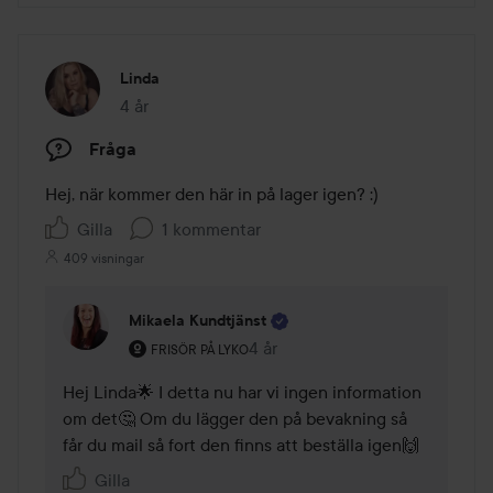
Linda
4 år
Inlägget skapades 4 år
Fråga
Hej, när kommer den här in på lager igen? :)
Gilla
1 kommentar
409 visningar
Mikaela Kundtjänst
Användarens roll: Frisör på Lyko.
4 år
Kommentaren lades 4 år
FRISÖR PÅ LYKO
Hej Linda🌟 I detta nu har vi ingen information 
om det🤔 Om du lägger den på bevakning så 
får du mail så fort den finns att beställa igen🙌
Gilla