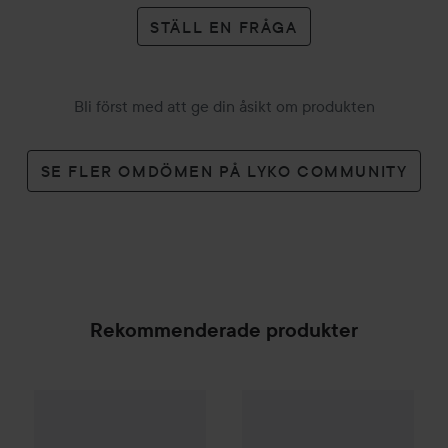
STÄLL EN FRÅGA
Bli först med att ge din åsikt om produkten
SE FLER OMDÖMEN PÅ LYKO COMMUNITY
Rekommenderade produkter
Gleeze
Squad Makeup Brush Kit
Uoga Uoga
Eyebrow Duo Brus
99 kr
SPONSRAD