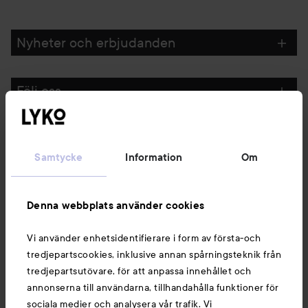
Nyheter och erbjudanden
Följ oss
Kundservice
Samtycke
Information
Om
Information
Denna webbplats använder cookies
Du kanske också gillar
Vi använder enhetsidentifierare i form av första-och
tredjepartscookies, inklusive annan spårningsteknik från
tredjepartsutövare, för att anpassa innehållet och
annonserna till användarna, tillhandahålla funktioner för
sociala medier och analysera vår trafik. Vi