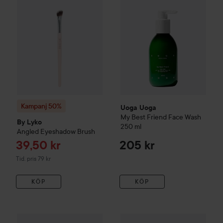
Kampanj 50%
Uoga Uoga
My Best Friend Face Wash
By Lyko
250 ml
Angled Eyeshadow Brush
Reapris
39,50 kr
205 kr
Tidigare pris 79 kr
Tid. pris 79 kr
KÖP
KÖP
Uoga Uoga
Eyebrow Pomade
Taupe
Uoga Uoga
Deep Moisturisin
190 kr