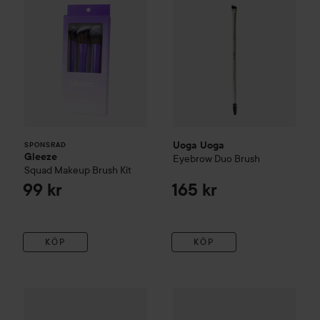
Uoga Uoga
SPONSRAD
Gleeze
Eyebrow Duo Brush
Squad Makeup Brush Kit
99 kr
165 kr
KÖP
KÖP
Reapris
Uoga Uoga
My Best Friend F
39,50 kr
Kampanj 50%
By Lyko
Angled Eyeshadow Brush
Tidigare pris 79 kr