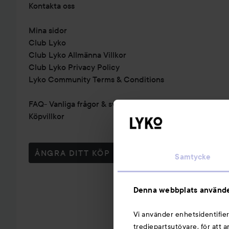
Kontakta oss
Mina sidor
Club Lyko
Club Lyko Allmänna Villkor
Club Lyko Privacy Policy
Lyko Community Terms & Conditions
FAQ- Vanliga frågor & svar
Köpvillkor
ÅNGRA DITT KÖP
Samtycke
Denna webbplats använde
Vi använder enhetsidentifier
tredjepartsutövare, för att 