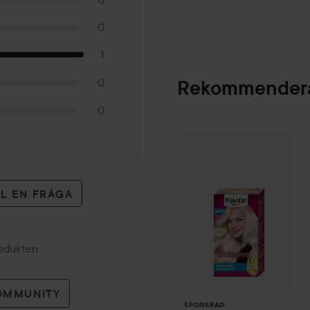
0
1
0
Rekommendera
0
Palette
Intensive
SPONSRAD
LL EN FRÅGA
rodukten
OMMUNITY
SPONSRAD