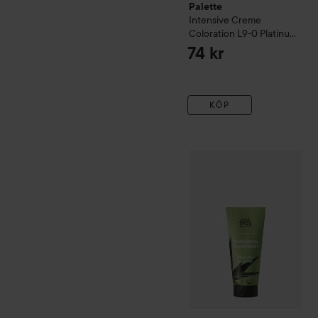
Palette
Intensive Creme
Coloration
L9-0 Platinum
Blonde
74 kr
KÖP
Urtekram
Aloe Vera
Condit