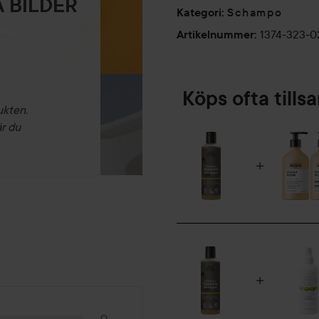
 BILDER
Schampo
Kategori
:
1374-323-
Artikelnummer
:
Köps ofta till
ukten.
är du
0