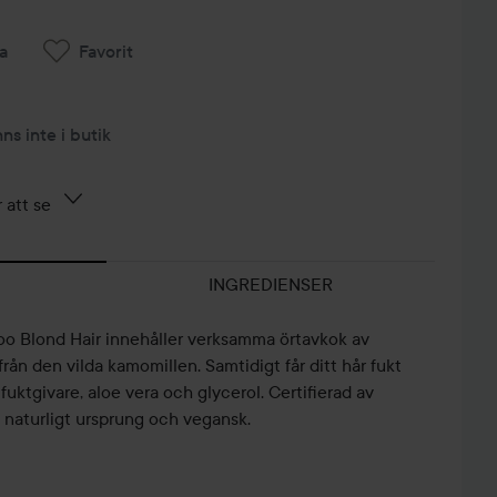
a
Favorit
nns inte i butik
 att se
INGREDIENSER
 Blond Hair innehåller verksamma örtavkok av
ån den vilda kamomillen. Samtidigt får ditt hår fukt
uktgivare, aloe vera och glycerol. Certifierad av
naturligt ursprung och vegansk.