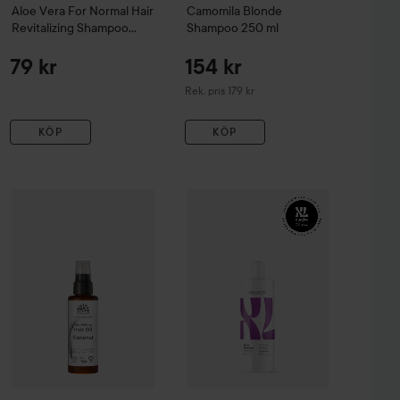
Aloe Vera
For Normal Hair
Camomila
Blonde
Revitalizing Shampoo
Shampoo
250 ml
500 ml
79 kr
154 kr
Rekommenderat pris 179 kr
Rek. pris 179 kr
KÖP
KÖP
ioner
Urtekram
180 ml
Coconut
Hair Oil Organic
XL
Silver
100 ml
Shampoo
400 ml
En svart 
59 kr
229 kr