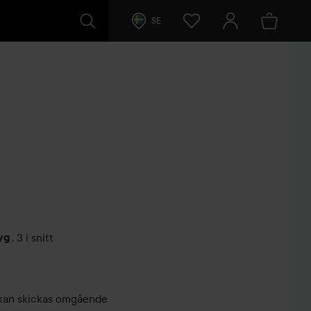
SE
yg
,
3 i snitt
arer
r, kan skickas omgående