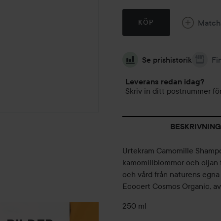
Match
KÖP
Se prishistorik
Fi
Leverans redan idag?
Skriv in ditt postnummer för
BESKRIVNING
Urtekram Camomille Shampoo
kamomillblommor och oljan fr
och vård från naturens egna f
Ecocert Cosmos Organic, av 
250 ml