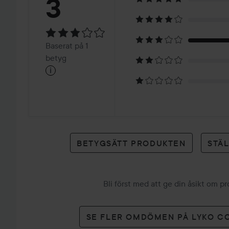
Betyg:
3
3
Baserat
Baserat på 1
på
betyg
i
1
betyg
BETYGSÄTT PRODUKTEN
STÄ
Bli först med att ge din åsikt om p
SE FLER OMDÖMEN PÅ LYKO C