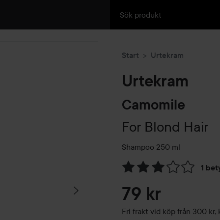
Start
Urtekram
Urtekram
Camomile
For Blond Hair
Shampoo
250 ml
1 bet
Hoppa till Betyg & komment
79 kr
Fri frakt vid köp från 300 k