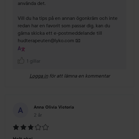
använda det.

Vill du ha tips på en annan ögonkräm och inte 
redan har en favorit som passar dig, kan du 
gärna skicka ett e-postmeddelande till 
hudterapeuten@lyko.com 📧
1 gillar
Logga in
för att lämna en kommentar
Anna Olivia Victoria
2 år
Inlägget skapades 2 år
Betyg:
Helt okej