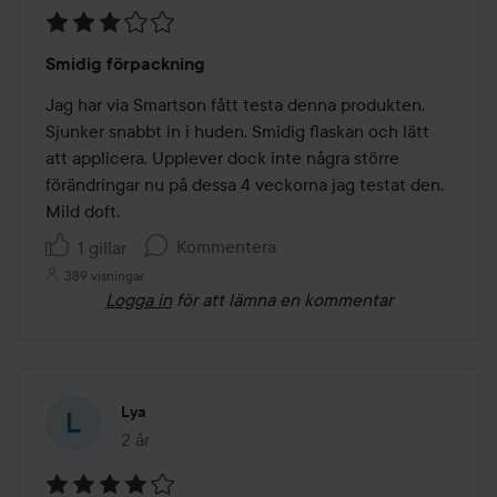
Betyg:
Smidig förpackning
3
av
Jag har via Smartson fått testa denna produkten. 
5
Sjunker snabbt in i huden. Smidig flaskan och lätt 
att applicera. Upplever dock inte några större 
förändringar nu på dessa 4 veckorna jag testat den. 
Mild doft. 
Kommentera
1 gillar
389 visningar
Logga in
för att lämna en kommentar
Lya
2 år
Inlägget skapades 2 år