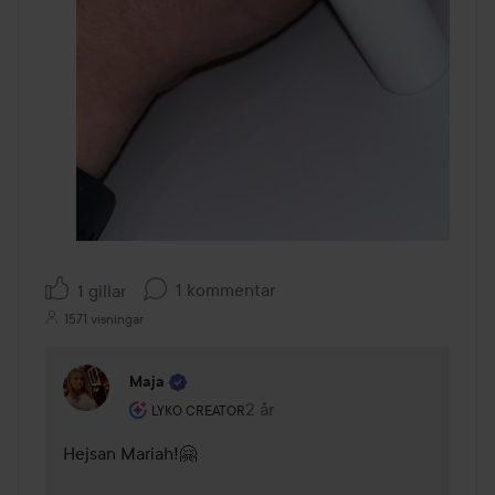
1 kommentar
1 gillar
1571 visningar
Maja
Användarens roll: Lyko Creator.
2 år
Kommentaren lades 2 år
LYKO CREATOR
Hejsan Mariah!🤗 
