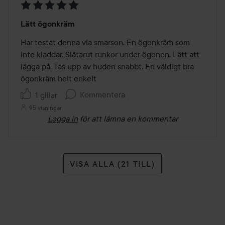
Betyg:
Lätt ögonkräm
5
av
Har testat denna via smarson. En ögonkräm som 
5
inte kladdar. Slätarut runkor under ögonen. Lätt att 
lägga på. Tas upp av huden snabbt. En väldigt bra 
ögonkräm helt enkelt 
Kommentera
1 gillar
95 visningar
Logga in
för att lämna en kommentar
VISA ALLA (21 TILL)