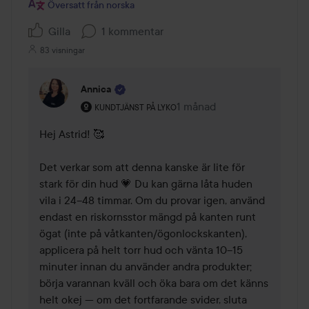
5
Översatt från norska
Gilla
1 kommentar
83 visningar
Annica
Användarens roll: Kundtjänst på Lyko.
1 månad
Kommentaren lades 1 måna
KUNDTJÄNST PÅ LYKO
Hej Astrid! 🥰 

Det verkar som att denna kanske är lite för 
stark för din hud 💗 Du kan gärna låta huden 
vila i 24–48 timmar. Om du provar igen, använd 
endast en riskornsstor mängd på kanten runt 
ögat (inte på våtkanten/ögonlockskanten), 
applicera på helt torr hud och vänta 10–15 
minuter innan du använder andra produkter; 
börja varannan kväll och öka bara om det känns 
helt okej — om det fortfarande svider, sluta 