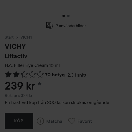
9 användarbilder
Start
VICHY
VICHY
Liftactiv
H.A. Filler Eye Cream
15 ml
70 betyg
,
2.3 i snitt
Hoppa till Betyg & kommentarer
239 kr
*
Rekommenderat pris 324 kr
Rek. pris 324 kr
Fri frakt vid köp från 300 kr, kan skickas omgående
Matcha
Favorit
KÖP