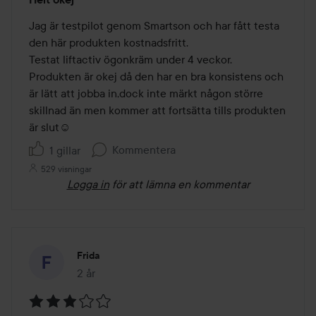
3
av
Jag är testpilot genom Smartson och har fått testa 
5
den här produkten kostnadsfritt. 

Testat liftactiv ögonkräm under 4 veckor.

Produkten är okej då den har en bra konsistens och 
är lätt att jobba in,dock inte märkt någon större 
skillnad än men kommer att fortsätta tills produkten 
är slut☺️
Kommentera
1 gillar
529 visningar
Logga in
för att lämna en kommentar
Frida
2 år
Inlägget skapades 2 år