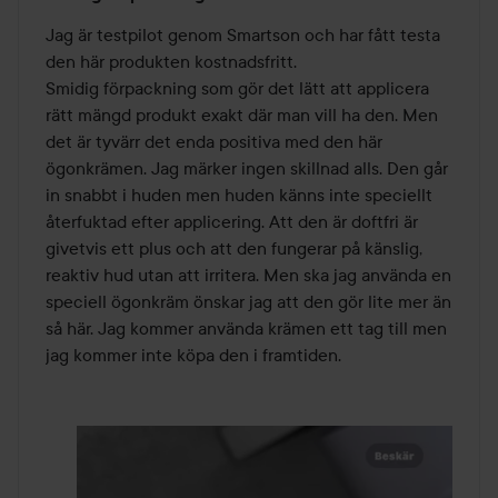
2
av
Jag är testpilot genom Smartson och har fått testa 
5
den här produkten kostnadsfritt. 

Smidig förpackning som gör det lätt att applicera 
rätt mängd produkt exakt där man vill ha den. Men 
det är tyvärr det enda positiva med den här 
ögonkrämen. Jag märker ingen skillnad alls. Den går 
in snabbt i huden men huden känns inte speciellt 
återfuktad efter applicering. Att den är doftfri är 
givetvis ett plus och att den fungerar på känslig, 
reaktiv hud utan att irritera. Men ska jag använda en 
speciell ögonkräm önskar jag att den gör lite mer än 
så här. Jag kommer använda krämen ett tag till men 
jag kommer inte köpa den i framtiden.