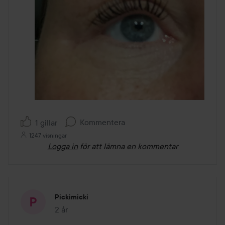
Kommentera
1 gillar
1247 visningar
Logga in
för att lämna en kommentar
Pickimicki
2 år
Inlägget skapades 2 år