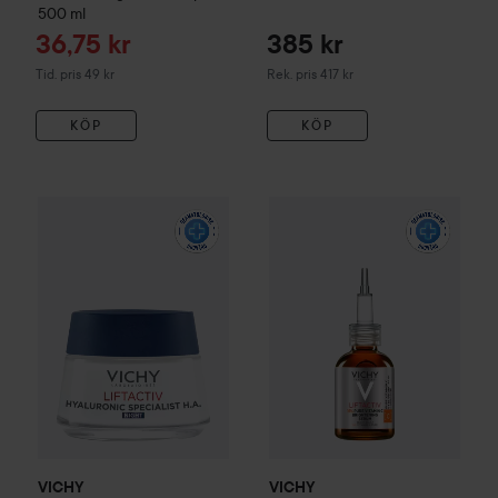
500 ml
Reapris
36,75 kr
385 kr
Tidigare pris 49 kr
Rekommenderat pris 417 kr
Tid. pris 49 kr
Rek. pris 417 kr
KÖP
KÖP
299 kr
VICHY
Liftactiv
H.A. Night Cream
VICHY
50 ml
Liftactiv
Vitamin C Seru
Rekommenderat pris 404 kr
VICHY
VICHY