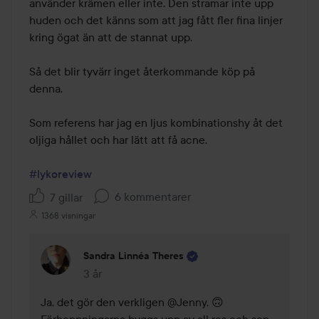
använder krämen eller inte. Den stramar inte upp 
huden och det känns som att jag fått fler fina linjer 
kring ögat än att de stannat upp. 

Så det blir tyvärr inget återkommande köp på 
denna. 

Som referens har jag en ljus kombinationshy åt det 
oljiga hållet och har lätt att få acne. 

#lykoreview
6 kommentarer
7 gillar
1368 visningar
Sandra Linnéa Theres
3 år
Kommentaren lades 3 år
Ja, det gör den verkligen @Jenny. 🙃 