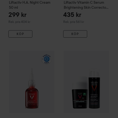
Liftactiv
H.A. Night Cream
Liftactiv
Vitamin C Serum
50 ml
Brightening Skin Corrector
20 ml
20 ml
299 kr
435 kr
Rekommenderat pris 404 kr
Rekommenderat pris 561 kr
Rek. pris 404 kr
Rek. pris 561 kr
KÖP
KÖP
295 kr
499
VICHY
Liftactiv
Pigment Specialist B3 Serum 30 ml
30 ml
VICHY
Homme Paket
Rekomm
Utan paketpris: 33