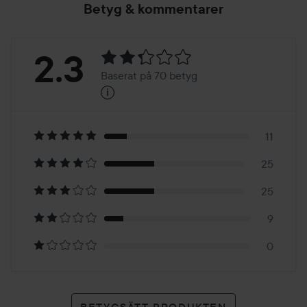
Betyg & kommentarer
Betyg:
2.3
Baserat på 70 betyg
i
2.3
Baserat
på
11
25
70
25
betyg
9
0
BETYGSÄTT PRODUKTEN