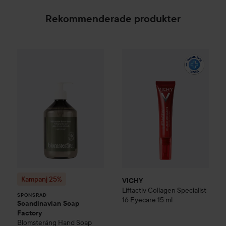
Rekommenderade produkter
Kampanj 25%
Scandinavian Soap Factory
VICHY
Liftactiv
Collagen Speci
Blomsterä
SPONSRAD
Kampanj 25%
VICHY
Liftactiv
Collagen Specialist
SPONSRAD
16 Eyecare
15 ml
Scandinavian Soap
Factory
Blomsteräng
Hand Soap