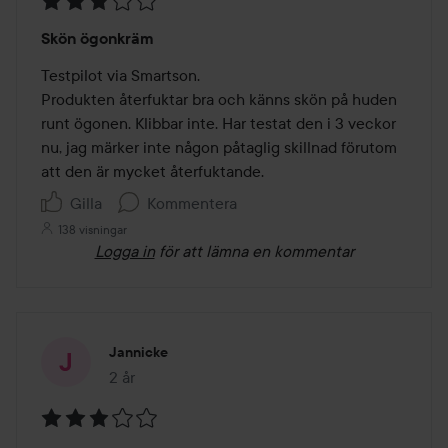
Betyg:
Skön ögonkräm
3
av
Testpilot via Smartson.

5
Produkten återfuktar bra och känns skön på huden 
runt ögonen. Klibbar inte. Har testat den i 3 veckor 
nu, jag märker inte någon påtaglig skillnad förutom 
att den är mycket återfuktande.
Gilla
Kommentera
138 visningar
Logga in
för att lämna en kommentar
Jannicke
2 år
Inlägget skapades 2 år
Betyg: