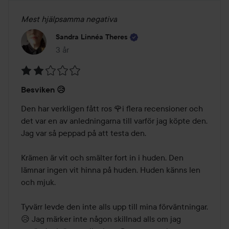
Mest hjälpsamma negativa
Sandra Linnéa Theres
3 år
Inlägget skapades 3 år
Betyg:
Besviken 😥
2
av
Den har verkligen fått ros 🌹i flera recensioner och 
5
det var en av anledningarna till varför jag köpte den. 
Jag var så peppad på att testa den. 

Krämen är vit och smälter fort in i huden. Den 
lämnar ingen vit hinna på huden. Huden känns len 
och mjuk. 

Tyvärr levde den inte alls upp till mina förväntningar. 
😥 Jag märker inte någon skillnad alls om jag 