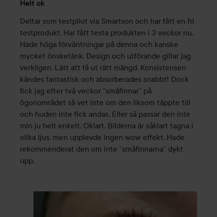
Helt ok
4
av
Deltar som testpilot via Smartson och har fått en fri 
5
testprodukt. Har fått testa produkten i 3 veckor nu. 
Hade höga förväntningar på denna och kanske 
mycket önsketänk. Design och utförande gillar jag 
verkligen. Lätt att få ut rätt mängd. Konsistensen 
kändes fantastisk och absorberades snabbt! Dock 
fick jag efter två veckor ”småfinnar” på 
ögonområdet så vet inte om den liksom täppte till 
och huden inte fick andas. Eller så passar den inte 
min ju helt enkelt. Oklart. Bilderna är såklart tagna i 
olika ljus, men upplevde ingen wow effekt. Hade 
rekommenderat den om inte ”småfinnarna” dykt 
upp. 