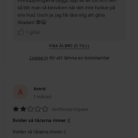
Förhoppningarna byggs upp av all ros och sen 
så blir man så besviken när det inte funkar på 
ens hud. Usch ja, jag får lära mig att göra 
likadant 🙈😂
1 gillar
VISA ÄLDRE (5 TILL)
Logga in
för att lämna en kommentar
Astrid
1 månad
Inlägget skapades 1 månad
Verifierad köpare
Betyg:
Svider så tårarna rinner :(
2
av
Svider så tårarna rinner :(