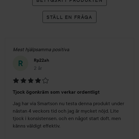
STÄLL EN FRÅGA
Mest hjälpsamma positiva
Rp22ah
2 år
Inlägget skapades 2 år
Betyg:
Tjock ögonkräm som verkar ordentligt
4
av
Jag har via Smartson nu testa denna produkt under 
5
nästan 4 veckors tid och jag är mycket nöjd. Lite 
tjock i konsistensen, och en något start doft, men 
känns väldigt effektiv.