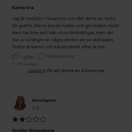
Betyg:
Känns bra
4
av
Jag är testpilot i Smartson och fått detta att testa 
5
för grattis. Känns bra på huden och gör huden mjukt 
men har inte sett nån stora förändringar, men det 
kan ju ta längre än några veckor att se skillnaden. 
Textur är kanon och känsla direkt efter är bra.
Kommentera
1 gillar
319 visningar
Logga in
för att lämna en kommentar
Mariahgeijer
2 år
Inlägget skapades 2 år
Betyg:
Smidig förpackning