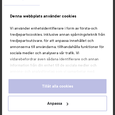
Information
Denna webbplats använder cookies
Du kanske också gillar
Vi använder enhetsidentifierare i form av första-och
tredjepartscookies, inklusive annan spårningsteknik från
tredjepartsutövare, för att anpassa innehållet och
annonserna till användarna, tillhandahålla funktioner för
sociala medier och analysera vår trafik. Vi
vidarebefordrar även sådana identifierare och annan
information från din enhet till de sociala medier och
annons- och analysföretag som vi samarbetar med.
Dessa kan i sin tur kombinera informationen med annan
information som du har tillhandahållit eller som de har
Tillåt alla cookies
samlat in när du har använt deras tjänster. Du godkänner
våra cookies vid fortsatt användande av vår webbplats.
Copyright 2026
För information om hur du kan ändra inställningarna för
Anpassa
E-handel av Avensia
cookies, se vår
Cookie Policy