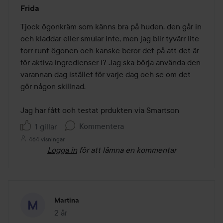
Betyg:
Frida
3
av
Tjock ögonkräm som känns bra på huden, den går in 
5
och kladdar eller smular inte, men jag blir tyvärr lite 
torr runt ögonen och kanske beror det på att det är 
för aktiva ingredienser i? Jag ska börja använda den 
varannan dag istället för varje dag och se om det 
gör någon skillnad. 

Jag har fått och testat prdukten via Smartson
Kommentera
1 gillar
464 visningar
Logga in
för att lämna en kommentar
Martina
2 år
Inlägget skapades 2 år