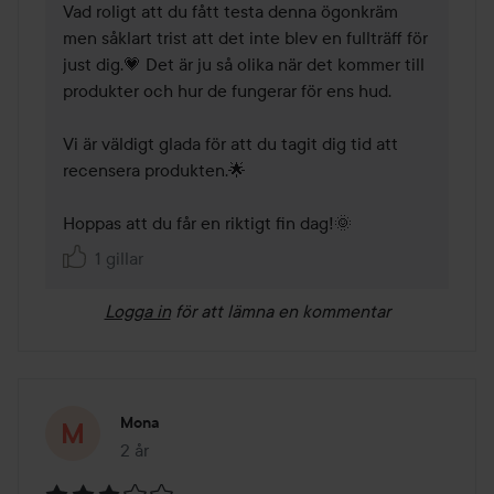
Vad roligt att du fått testa denna ögonkräm 
men såklart trist att det inte blev en fullträff för 
just dig.💗 Det är ju så olika när det kommer till 
produkter och hur de fungerar för ens hud. 

Vi är väldigt glada för att du tagit dig tid att 
recensera produkten.🌟   

Hoppas att du får en riktigt fin dag!🌞  
1 gillar
Logga in
för att lämna en kommentar
Mona
2 år
Inlägget skapades 2 år