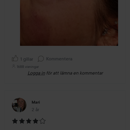
Kommentera
1 gillar
1688 visningar
Logga in
för att lämna en kommentar
Mari
2 år
Inlägget skapades 2 år
Betyg: