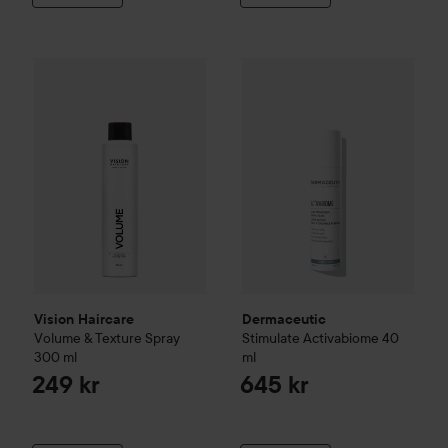
Vision Haircare
Volume & Texture Spray
Dermaceutic
300 ml
Stimulate
Activa
249 kr
Vision Haircare
Dermaceutic
Volume & Texture Spray
Stimulate
Activabiome
40
300 ml
ml
249 kr
645 kr