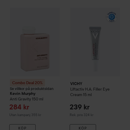
Reapris
284 kr
VICHY
Liftactiv
H.A. Filler Eye
Combo Deal 20%
Kevin Murphy
Anti Gravity
150 ml
Utan kampanj 355 
Combo Deal 20%
VICHY
Se villkor på produktsidan
Liftactiv
H.A. Filler Eye
Kevin Murphy
Cream
15 ml
Anti Gravity
150 ml
Reapris
284 kr
239 kr
Rekommenderat pris 324 kr
Utan kampanj 355 kr
Rek. pris 324 kr
KÖP
KÖP