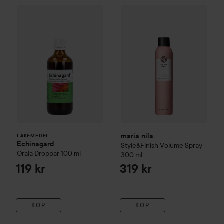
Echinagard
Orala Droppar
maria nila
100 ml
Style&Finish
Volume
119 kr
LÄKEMEDEL
maria nila
LÄKEMEDEL
Echinagard
Style&Finish
Volume Spray
Orala Droppar
100 ml
300 ml
119 kr
319 kr
KÖP
KÖP