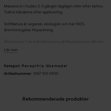
Massera in i huden 2-3 gånger dagligen eller efter behov.
Tvätta händerna efter applicering.
VoltNatura är vegansk, ekologisk och har 100%
återvinningsbar förpackning.
Återvinning: Läs instruktionerna på förpackningen för hur
du återvinner.
Läs mer
Användning:
Receptfria läkemedel
Massera in i huden 2-3 gånger dagligen eller efter behov.
Kategori
:
Tvätta händerna efter applicering.
3187-101-0100
Artikelnummer
:
100 ml
Rekommenderade produkter