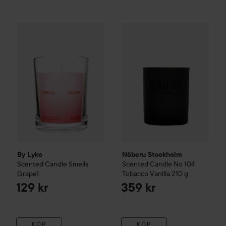
By Lyko
Scented Candle Smells Grape!
Nõberu Stockholm
Scented Ca
129 kr
By Lyko
Nõberu Stockholm
Scented Candle Smells
Scented Candle No 104
Grape!
Tobacco Vanilla
210 g
129 kr
359 kr
KÖP
KÖP