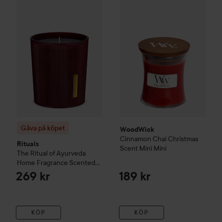
Gåva på köpet
Rituals
The Ritual of Ayurveda
WoodWick
Cinnamon Chai
Home Fragran
Chr
Gåva på köpet
WoodWick
Cinnamon Chai
Christmas
Rituals
Scent
Mini
Mini
The Ritual of Ayurveda
Home Fragrance
Scented
Candle - Söt & Nötig -
269 kr
189 kr
Sötmandelolja & Indisk Ros
290 g
KÖP
KÖP