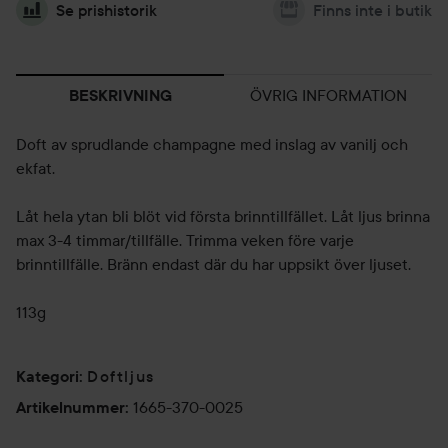
Se prishistorik
Finns inte i butik
ÖVRIG INFORMATION
BESKRIVNING
Doft av sprudlande champagne med inslag av vanilj och
ekfat.
Låt hela ytan bli blöt vid första brinntillfället. Låt ljus brinna
max 3-4 timmar/tillfälle. Trimma veken före varje
brinntillfälle. Bränn endast där du har uppsikt över ljuset.
113g
Doftljus
Kategori
:
1665-370-0025
Artikelnummer
: