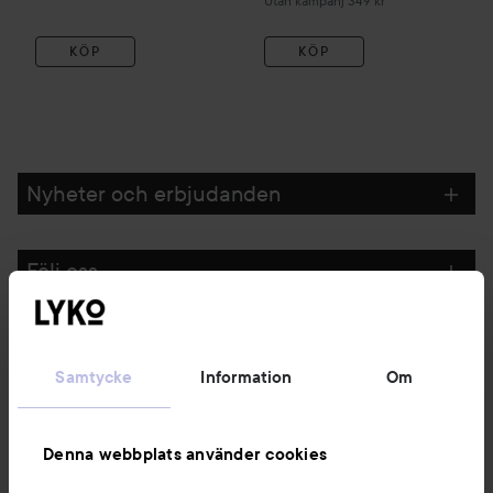
Utan kampanj 349 kr
KÖP
KÖP
Nyheter och erbjudanden
Följ oss
Kundservice
Samtycke
Information
Om
Information
Denna webbplats använder cookies