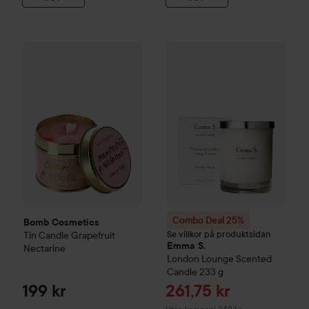
Bomb Cosmetics
Tin Candle
Grapefruit Nectarine
199 kr
Combo Deal 25%
Emma S.
Lon
Combo Deal 25%
Bomb Cosmetics
Se villkor på produktsidan
Tin Candle
Grapefruit
Emma S.
Nectarine
London Lounge
Scented
Candle
233 g
Reapris
199 kr
261,75 kr