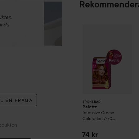
Rekommendera
ukten.
är du
Palette
Intensive
SPONSRAD
LL EN FRÅGA
SPONSRAD
Palette
Intensive Creme
Coloration
7-70
Terracotta Medium
rodukten
Blonde
74 kr