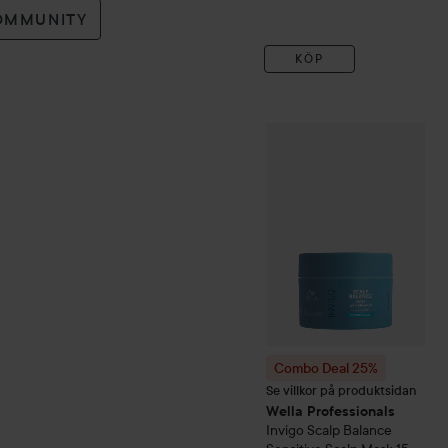
OMMUNITY
KÖP
Combo Deal 25%
Wella Pro
Combo Deal 25%
Se villkor på produktsidan
Wella Professionals
Invigo
Scalp Balance