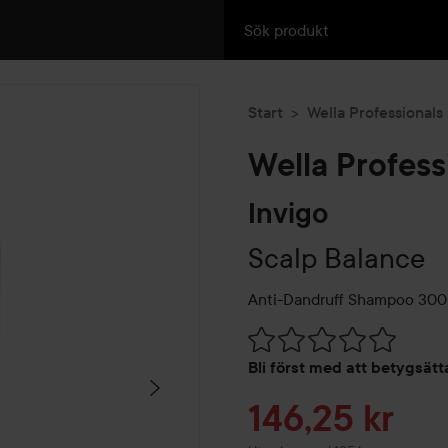
Start
Wella Professionals
Wella Profess
Invigo
Scalp Balance
Anti-Dandruff Shampoo
300
Hoppa till Betyg & komment
Bli först med att betygsät
Reapris
146,25 kr