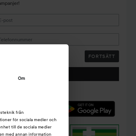
ampanjer!
E-post
Telefonnummer
FORTSÄTT
Följ oss
Om
steknik från
tioner för sociala medier och
nhet till de sociala medier
nen med annan information