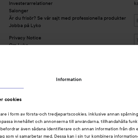
Investerarrelationer
k
Salonger
Är du frisör? Se vår sajt med professionella produkter
Jobba på Lyko
Privacy Notice
Om Lyko
Tillgänglighetsredogörelse
Topplista
Rabattkoder
Information
Michael Edwards Fragrances of the World
Cookie Consent
r cookies
Privacy Notice for Suppliers and other Business
Partners
are i form av första-och tredjepartscookies, inklusive annan spårning
anpassa innehållet och annonserna till användarna, tillhandahålla funk
Du kanske också gillar
rebefordrar även sådana identifierare och annan information från din e
ag som vi samarbetar med. Dessa kan i sin tur kombinera informatio