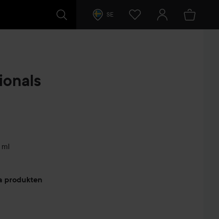
SE
ionals
 ml
arer
ta produkten