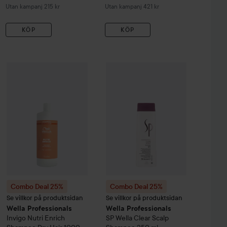
Utan kampanj 215 kr
Utan kampanj 421 kr
KÖP
KÖP
Reapr
187,5
fessionals
Combo Deal 25%
Invigo
Scalp Balance
Wella Professionals
Combo Deal 25%
Sensitive Scalp Mask
Invigo
Nutri Enrich
Wella Professiona
150 ml
Shampo
Utan kampa
Combo Deal 25%
Combo Deal 25%
Se villkor på produktsidan
Se villkor på produktsidan
Wella Professionals
Wella Professionals
Invigo
Nutri Enrich
SP
Wella Clear Scalp