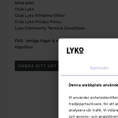
Mina sidor
Club Lyko
Club Lyko Allmänna Villkor
Club Lyko Privacy Policy
Lyko Community Terms & Conditions
FAQ- Vanliga frågor & svar
Köpvillkor
ÅNGRA DITT KÖP
Samtycke
Denna webbplats använde
Vi använder enhetsidentifier
tredjepartsutövare, för att 
analysera vår trafik. Vi vida
och annons- och analysföret