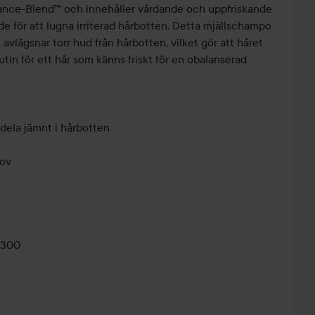
ance-Blend™ och innehåller vårdande och uppfriskande
e för att lugna irriterad hårbotten. Detta mjällschampo
avlägsnar torr hud från hårbotten, vilket gör att håret
utin för ett hår som känns friskt för en obalanserad
ördela jämnt i hårbotten
hov
0300