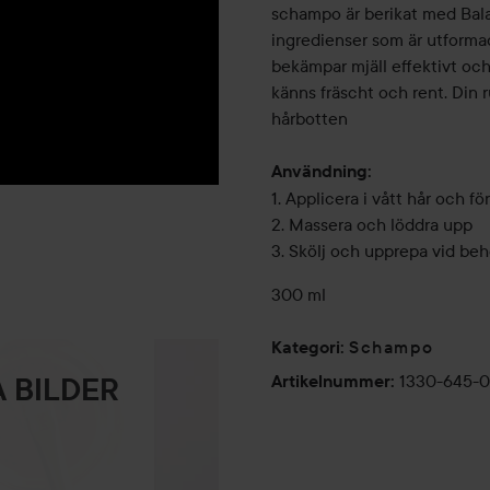
schampo är berikat med Bal
ingredienser som är utformad
bekämpar mjäll effektivt och 
känns fräscht och rent. Din r
hårbotten
Användning:
1. Applicera i vått hår och f
2. Massera och löddra upp
3. Skölj och upprepa vid be
300 ml
Schampo
Kategori
:
1330-645-
Artikelnummer
:
 BILDER