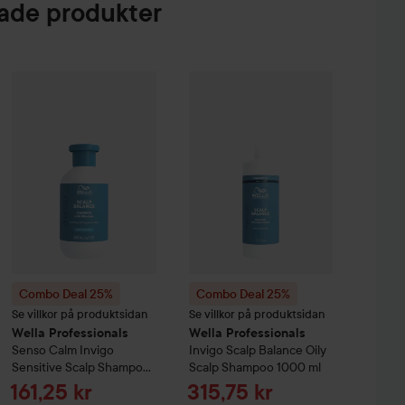
de produkter
 Creme Coloration
7-70 Terracotta Medium Blonde
74 kr
Combo Deal 25%
Wella Professionals
Combo Deal 25%
Senso Calm
Wella Professiona
Invigo
Sensiti
Combo Deal 25%
Combo Deal 25%
Se villkor på produktsidan
Se villkor på produktsidan
Wella Professionals
Wella Professionals
Senso Calm
Invigo
Invigo
Scalp Balance
Oily
Sensitive Scalp Shampoo
Scalp Shampoo
1000 ml
300 ml
Reapris
Reapris
161,25 kr
315,75 kr