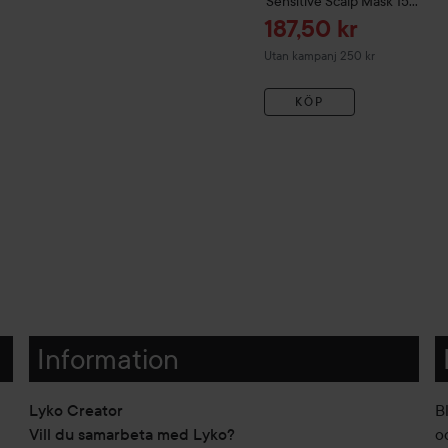
Sensitive Scalp Mask
150
ml
Reapris
187,50 kr
Utan kampanj 250 kr
KÖP
Information
Lyko Creator
B
Vill du samarbeta med Lyko?
o