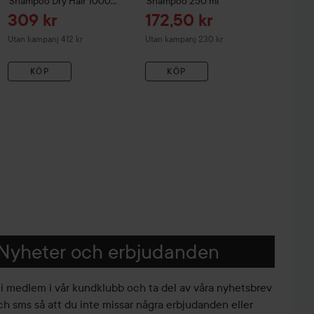
Shampoo Dry Hair
1000
Shampoo
250 ml
ml
Reapris
Reapris
309 kr
172,50 kr
Utan kampanj 412 kr
Utan kampanj 230 kr
KÖP
KÖP
Nyheter och erbjudanden
li medlem i vår kundklubb och ta del av våra nyhetsbrev
ch sms så att du inte missar några erbjudanden eller