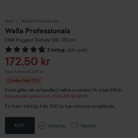
Start
Wella Professionals
Wella Professionals
EIMI Rugged Texture XXL
150 ml
2 betyg
,
4.8 i snitt
Hoppa till Betyg & kommentarer
Reapris
172,50 kr
Utan kampanj 230 kr
Combo Deal 25%
Priset gäller när du handlar 2 valfria produkter för totalt 490 kr.
Erbjudandet gäller t.o.m. 2026-08-16 22:00
Fri frakt vid köp från 300 kr, kan skickas omgående
Matcha
Favorit
KÖP