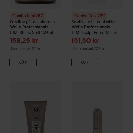
Combo Deal 25%
Combo Deal 25%
Se villkor på produktsidan
Se villkor på produktsidan
Wella Professionals
Wella Professionals
EIMI
Shape Shift
150 ml
EIMI
Sculpt Force
125 ml
Reapris
Reapris
158,25 kr
151,50 kr
Utan kampanj 211 kr
Utan kampanj 202 kr
KÖP
KÖP
R
4
Combo Deal 25%
Wella Professionals
Combo Deal 25%
EIMI
Pearl Styler
Wella Profes
30 ml
Ut