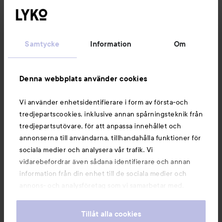
Kundservice
Samtycke
Information
Om
Information
Denna webbplats använder cookies
Du kanske också gillar
Vi använder enhetsidentifierare i form av första-och
tredjepartscookies, inklusive annan spårningsteknik från
tredjepartsutövare, för att anpassa innehållet och
annonserna till användarna, tillhandahålla funktioner för
sociala medier och analysera vår trafik. Vi
vidarebefordrar även sådana identifierare och annan
information från din enhet till de sociala medier och
annons- och analysföretag som vi samarbetar med.
Dessa kan i sin tur kombinera informationen med annan
information som du har tillhandahållit eller som de har
Tillåt alla cookies
samlat in när du har använt deras tjänster. Du godkänner