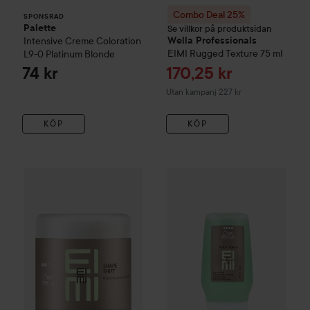
Combo Deal 25%
SPONSRAD
Palette
Se villkor på produktsidan
Intensive Creme Coloration
Wella Professionals
EIMI
Rugged Texture
75 ml
L9-0 Platinum Blonde
Reapris
74 kr
170,25 kr
Utan kampanj 227 kr
KÖP
KÖP
Combo Deal 25%
Wella Professionals
Combo Deal 25%
EIMI
Shape Shift
Wella Profes
150 ml