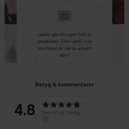
Ladda upp din egen bild av
produkten. Eller varför inte
resultatet av när du använt
den?
Betyg & kommentarer
Betyg:
4.8
Baserat på 2 betyg
i
4.8
Baserat