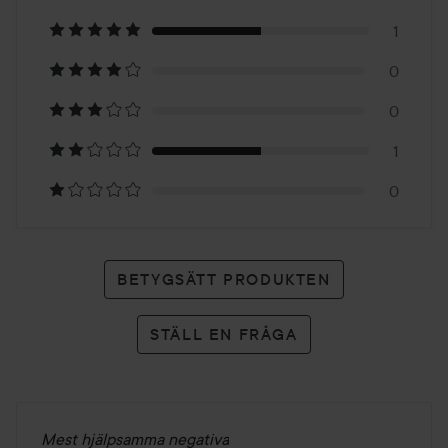
på
1
0
2
0
betyg
1
0
BETYGSÄTT PRODUKTEN
STÄLL EN FRÅGA
Mest hjälpsamma negativa