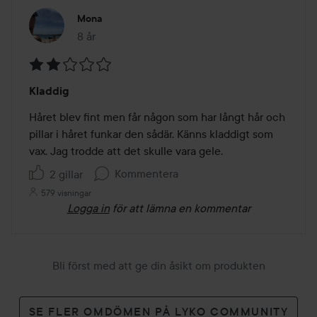
Mona
8 år
Inlägget skapades 8 år
Betyg:
Kladdig
2
av
Håret blev fint men får någon som har långt hår och 
5
pillar i håret funkar den sådär. Känns kladdigt som 
vax. Jag trodde att det skulle vara gele.
Kommentera
2 gillar
579 visningar
Logga in
för att lämna en kommentar
Bli först med att ge din åsikt om produkten
SE FLER OMDÖMEN PÅ LYKO COMMUNITY