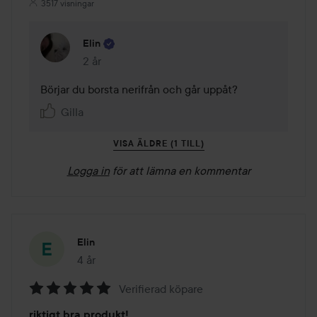
3517 visningar
Elin
2 år
Kommentaren lades 2 år
Börjar du borsta nerifrån och går uppåt? 
Gilla
VISA ÄLDRE (1 TILL)
Logga in
för att lämna en kommentar
Elin
4 år
Inlägget skapades 4 år
Verifierad köpare
Betyg:
riktigt bra produkt!