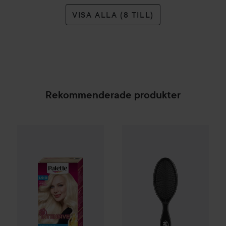
VISA ALLA (8 TILL)
Rekommenderade produkter
Palette
Intensive Creme Coloration
L9-0 Platinum 
WetBrush
Original
Detangler
Bl
SPONSRAD