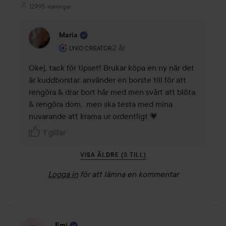
12995 visningar
Maria
Användarens roll: Lyko Creator.
2 år
Kommentaren lades 2 år
LYKO CREATOR
Okej, tack för tipset! Brukar köpa en ny när det 
är kuddborstar, använder en borste till för att 
rengöra & drar bort hår med men svårt att blöta 
& rengöra dom,  men ska testa med mina 
nuvarande att krama ur ordentligt 💗
1 gillar
VISA ÄLDRE (3 TILL)
Logga in
för att lämna en kommentar
Emi