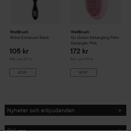
WetBrush
WetBrush
Shine Enhancer
Black
Go Green Detangling Palm
Detangler
Pink
105 kr
172 kr
Rekommenderat pris 129 kr
Rekommenderat pris 219 kr
Rek. pris 129 kr
Rek. pris 219 kr
KÖP
KÖP
Nyheter och erbjudanden
Följ oss