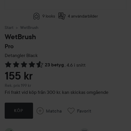
9 looks
4 användarbilder
Start
WetBrush
WetBrush
Pro
Detangler
Black
23 betyg
,
4.6 i snitt
Hoppa till Betyg & kommentarer
155 kr
Rekommenderat pris 199 kr
Rek. pris 199 kr
Fri frakt vid köp från 300 kr, kan skickas omgående
Matcha
Favorit
KÖP