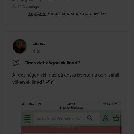
2413 visningar
Logga in
för att lämna en kommentar
Linnea
4 år
Inlägget skapades 4 år
Finns det någon skillnad?
Är det någon skillnad på dessa borstarna och isåfall 
vilken skillnad? 💕😊