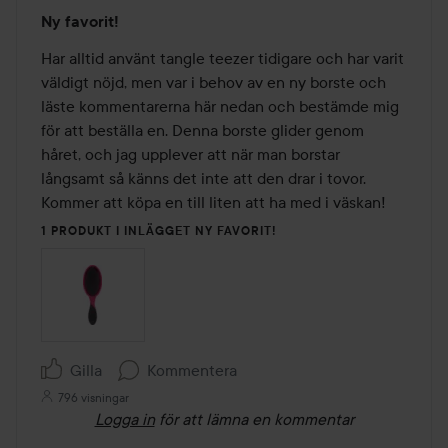
Betyg:
Ny favorit!
5
av
Har alltid använt tangle teezer tidigare och har varit 
5
väldigt nöjd, men var i behov av en ny borste och 
läste kommentarerna här nedan och bestämde mig 
för att beställa en. Denna borste glider genom 
håret, och jag upplever att när man borstar 
långsamt så känns det inte att den drar i tovor. 
Kommer att köpa en till liten att ha med i väskan!
1 PRODUKT I INLÄGGET NY FAVORIT!
Gilla
Kommentera
796 visningar
Logga in
för att lämna en kommentar