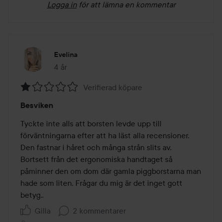
Logga in
för att lämna en kommentar
Evelina
4 år
Inlägget skapades 4 år
Verifierad köpare
Betyg:
Besviken
1
av
Tyckte inte alls att borsten levde upp till 
5
förväntningarna efter att ha läst alla recensioner. 
Den fastnar i håret och många strån slits av. 
Bortsett från det ergonomiska handtaget så 
påminner den om dom där gamla piggborstarna man 
hade som liten. Frågar du mig är det inget gott 
betyg..
Gilla
2 kommentarer