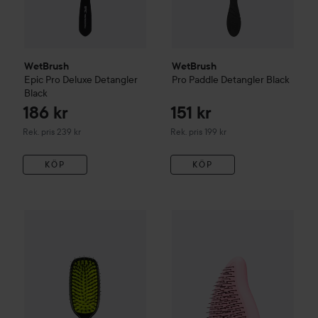
WetBrush
WetBrush
Epic Pro
Deluxe Detangler
Pro
Paddle Detangler
Black
Black
186 kr
151 kr
Rekommenderat pris 239 kr
Rekommenderat pris 199 kr
Rek. pris 239 kr
Rek. pris 199 kr
KÖP
KÖP
105 kr
WetBrush
Shine Enhancer
Black
WetBrush
Go Green Detanglin
Rekommenderat pris 129 kr