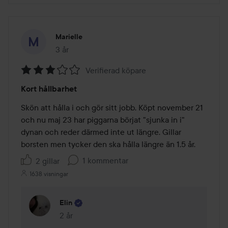
Marielle
3 år
Inlägget skapades 3 år
Verifierad köpare
Betyg:
Kort hållbarhet
3
av
Skön att hålla i och gör sitt jobb. Köpt november 21 
5
och nu maj 23 har piggarna börjat "sjunka in i" 
dynan och reder därmed inte ut längre. Gillar 
borsten men tycker den ska hålla längre än 1,5 år. 
1 kommentar
2 gillar
1638 visningar
Elin
2 år
Kommentaren lades 2 år