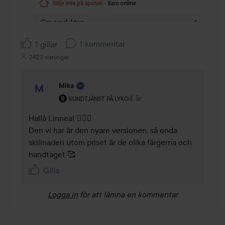
1 kommentar
1 gillar
2423 visningar
Mika
Användarens roll: Kundtjänst på Lyko.
4 år
Kommentaren lades 4 år
KUNDTJÄNST PÅ LYKO
Hallå Linnea! 🤸🏽‍♀️

Den vi har är den nyare versionen, så enda 
skillnaden utom priset är de olika färgerna och 
handtaget 🥰
Gilla
Logga in
för att lämna en kommentar