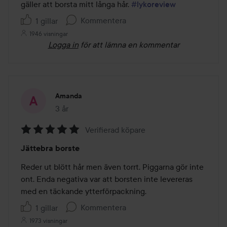
gäller att borsta mitt långa hår. 
#lykoreview
Kommentera
1 gillar
1946 visningar
Logga in
för att lämna en kommentar
Amanda
3 år
Inlägget skapades 3 år
Verifierad köpare
Betyg:
Jättebra borste
5
av
Reder ut blött hår men även torrt. Piggarna gör inte 
5
ont. Enda negativa var att borsten inte levereras 
med en täckande ytterförpackning. 
Kommentera
1 gillar
1973 visningar