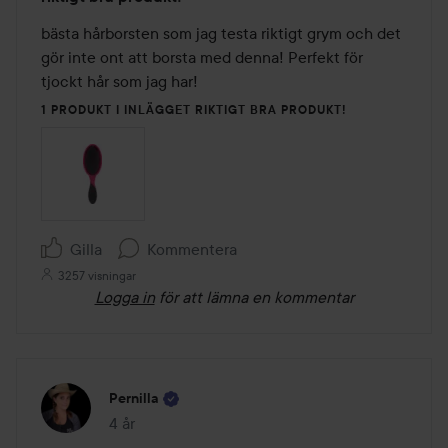
5
av
bästa hårborsten som jag testa riktigt grym och det 
5
gör inte ont att borsta med denna! Perfekt för 
tjockt hår som jag har!
1 PRODUKT I INLÄGGET RIKTIGT BRA PRODUKT!
Gilla
Kommentera
3257 visningar
Logga in
för att lämna en kommentar
Pernilla
4 år
Inlägget skapades 4 år