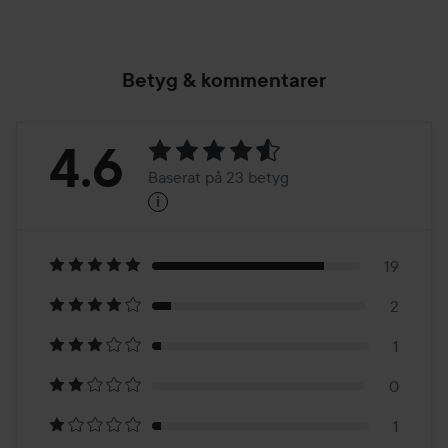
Betyg & kommentarer
Betyg:
4.6
Baserat på 23 betyg
i
4.6
Baserat
på
19
2
23
1
betyg
0
1