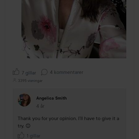
4 kommentarer
7 gillar
3395 visningar
Angelica Smith
4 år
Kommentaren lades 4 år
Thank you for your opinion, I’ll have to give it a 
try. 😊
1 gillar