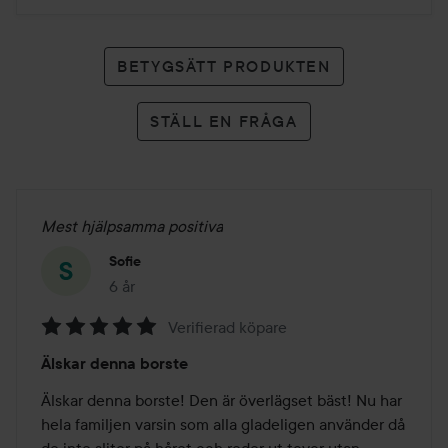
BETYGSÄTT PRODUKTEN
STÄLL EN FRÅGA
Mest hjälpsamma positiva
Sofie
6 år
Inlägget skapades 6 år
Verifierad köpare
Betyg:
Älskar denna borste
5
av
Älskar denna borste! Den är överlägset bäst! Nu har 
5
hela familjen varsin som alla gladeligen använder då 