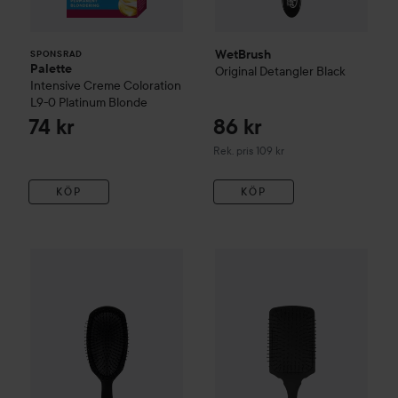
WetBrush
SPONSRAD
Palette
Original
Detangler
Black
Intensive Creme Coloration
L9-0 Platinum Blonde
74 kr
86 kr
Rekommenderat pris 109 kr
Rek. pris 109 kr
KÖP
KÖP
186 kr
WetBrush
Epic Pro
Deluxe Detangler Black
WetBrush
Pro
Paddle Detangle
Rekommenderat pris 239 kr