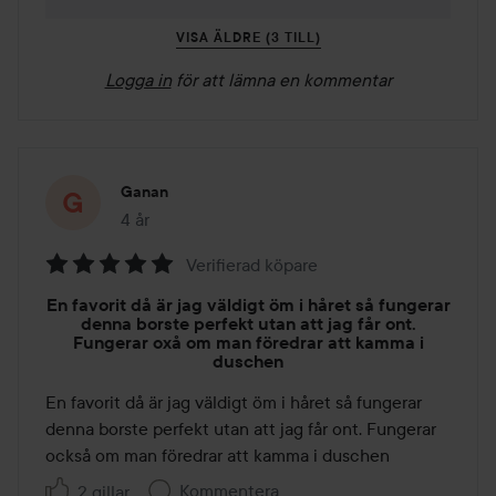
VISA ÄLDRE (3 TILL)
Logga in
för att lämna en kommentar
Ganan
4 år
Inlägget skapades 4 år
Verifierad köpare
Betyg:
En favorit då är jag väldigt öm i håret så fungerar
5
denna borste perfekt utan att jag får ont.
av
Fungerar oxå om man föredrar att kamma i
duschen
5
En favorit då är jag väldigt öm i håret så fungerar 
denna borste perfekt utan att jag får ont. Fungerar 
också om man föredrar att kamma i duschen
Kommentera
2 gillar