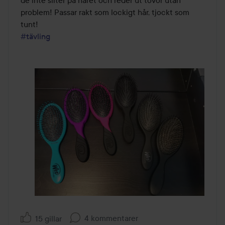
de inte sliter på håret och reder ut tovor utan 
problem! Passar rakt som lockigt hår, tjockt som 
#tävling
4 kommentarer
15 gillar