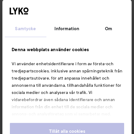
Kundservice
Samtycke
Information
Om
Information
Denna webbplats använder cookies
Du kanske också gillar
Vi använder enhetsidentifierare i form av första-och
tredjepartscookies, inklusive annan spårningsteknik från
tredjepartsutövare, för att anpassa innehållet och
annonserna till användarna, tillhandahålla funktioner för
sociala medier och analysera vår trafik. Vi
vidarebefordrar även sådana identifierare och annan
information från din enhet till de sociala medier och
annons- och analysföretag som vi samarbetar med.
Dessa kan i sin tur kombinera informationen med annan
information som du har tillhandahållit eller som de har
Tillåt alla cookies