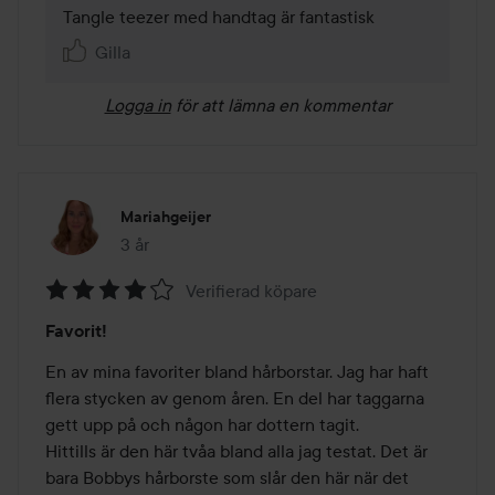
Tangle teezer med handtag är fantastisk
Gilla
Logga in
för att lämna en kommentar
Mariahgeijer
3 år
Inlägget skapades 3 år
Verifierad köpare
Betyg:
Favorit!
4
av
En av mina favoriter bland hårborstar. Jag har haft 
5
flera stycken av genom åren. En del har taggarna 
gett upp på och någon har dottern tagit. 

Hittills är den här tvåa bland alla jag testat. Det är 
bara Bobbys hårborste som slår den här när det 