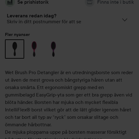
Se prishistorik
Finns inte i butik
Leverans redan idag?
Skriv in ditt postnummer för att se
Fler nyanser
Wet Brush Pro Detangler är en utredningsborste som reder
ut även de mest grova och bångstyriga håren utan att
orsaka smärta. Ett ergonomiskt grepp med en
gummibelagd EasyGrip-yta som ger ett bra grepp även vid
blöta händer. Borsten har mjuka och mycket flexibla
IntelliFlex® borst vilket gör att de lätt glider igenom håret
och tar bort all typ av “ryck” som orsakar slitage och
ömmande hårbottnar.
De mjuka plopparna uppe på borsten masserar försiktigt