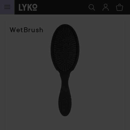
HOPPA TILL INNEHÅLLET
WetBrush