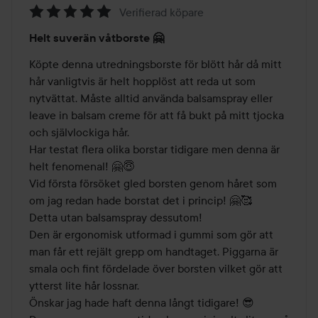
Verifierad köpare
Betyg:
Helt suverän våtborste 🤗
5
av
Köpte denna utredningsborste för blött hår då mitt 
5
hår vanligtvis är helt hopplöst att reda ut som 
nytvättat. Måste alltid använda balsamspray eller 
leave in balsam creme för att få bukt på mitt tjocka 
och självlockiga hår.

Har testat flera olika borstar tidigare men denna är 
helt fenomenal! 🤗😇

Vid första försöket gled borsten genom håret som 
om jag redan hade borstat det i princip! 🤗🥰

Detta utan balsamspray dessutom! 

Den är ergonomisk utformad i gummi som gör att 
man får ett rejält grepp om handtaget. Piggarna är 
smala och fint fördelade över borsten vilket gör att 
ytterst lite hår lossnar.

Önskar jag hade haft denna långt tidigare! 😎
