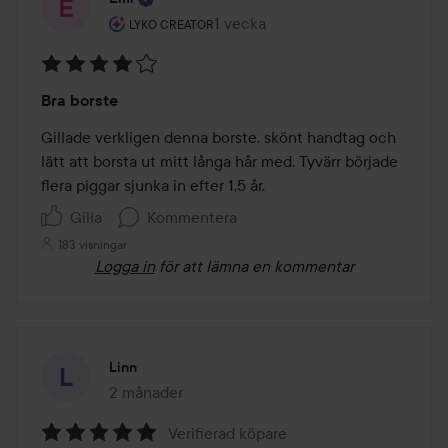
Användarens roll: Lyko Creator.
1 vecka
Inlägget skapades 1 vecka
LYKO CREATOR
Betyg:
Bra borste
4
av
Gillade verkligen denna borste, skönt handtag och 
5
lätt att borsta ut mitt långa hår med. Tyvärr började 
flera piggar sjunka in efter 1,5 år.
Gilla
Kommentera
183 visningar
Logga in
för att lämna en kommentar
Linn
2 månader
Inlägget skapades 2 månader
Verifierad köpare