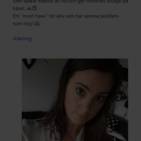
Den sparar massor av tid och ger minimalt slitage på 
håret. 🙏😇

Ett ”must have” för alla som har samma problem 
som mig! 🤗

#tävling