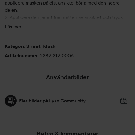
applicera masken på ditt ansikte, börja med den nedre
delen.
2. Applicera den jämnt från mitten av ansiktet och tryck
lätt utåt så att det inte finns något utrymme mellan
Läs mer
ansiktet och masken.
3. Ta bort efter cirka 10 till 20 minuter.
Sheet Mask
4. Smörj in den återstående essensen i ansiktet.
Kategori
:
2289-219-0006
Artikelnummer
:
6 g
Användarbilder
Fler bilder på Lyko Community
Betyg & kommentarer