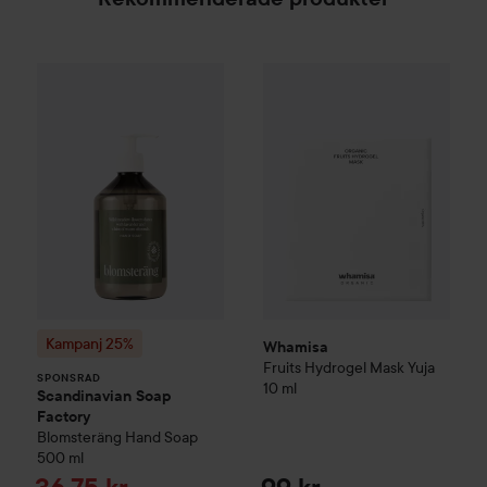
Whamisa
Fruits Hydrogel Mask
Kampanj 25%
Scandinavian Soap Factory
Blomsterä
SPONSRAD
Kampanj 25%
Whamisa
Fruits Hydrogel Mask Yuja
SPONSRAD
10 ml
Scandinavian Soap
Factory
Blomsteräng
Hand Soap
500 ml