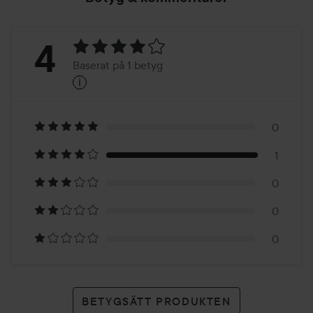
Betyg:
4
Baserat på 1 betyg
i
4
Baserat
på
0
1
1
0
betyg
0
0
BETYGSÄTT PRODUKTEN