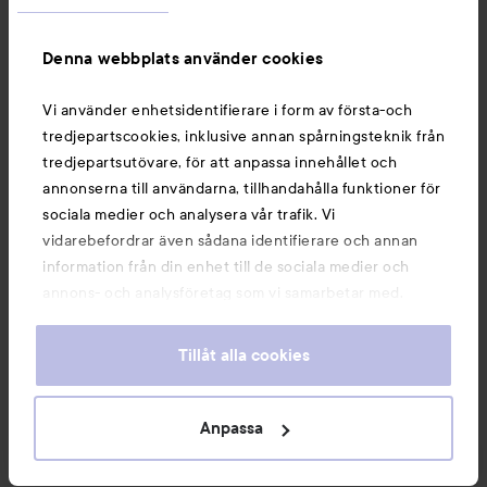
Information
Denna webbplats använder cookies
Du kanske också gillar
Vi använder enhetsidentifierare i form av första-och
tredjepartscookies, inklusive annan spårningsteknik från
tredjepartsutövare, för att anpassa innehållet och
annonserna till användarna, tillhandahålla funktioner för
sociala medier och analysera vår trafik. Vi
vidarebefordrar även sådana identifierare och annan
information från din enhet till de sociala medier och
annons- och analysföretag som vi samarbetar med.
Dessa kan i sin tur kombinera informationen med annan
information som du har tillhandahållit eller som de har
Tillåt alla cookies
samlat in när du har använt deras tjänster. Du godkänner
våra cookies vid fortsatt användande av vår webbplats.
Copyright 2026
För information om hur du kan ändra inställningarna för
Anpassa
E-handel av Avensia
cookies, se vår
Cookie Policy