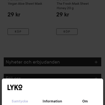
Vegan Aloe Sheet Mask
The Fresh
Mask Sheet
Honey
20 g
29 kr
29 kr
KÖP
KÖP
Nyheter och erbjudanden
Följ oss
Kundservice
Samtycke
Information
Om