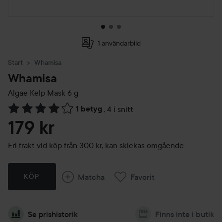
1 användarbild
Start
Whamisa
Whamisa
Algae Kelp Mask
6 g
1 betyg
,
4 i snitt
Hoppa till Betyg & kommentarer
179 kr
Fri frakt vid köp från 300 kr, kan skickas omgående
Matcha
Favorit
KÖP
Se prishistorik
Finns inte i butik