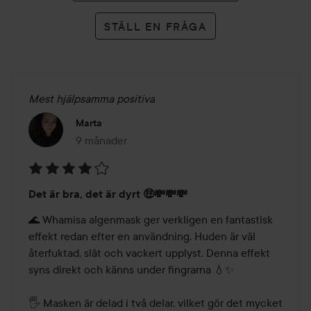
STÄLL EN FRÅGA
Mest hjälpsamma positiva
Marta
9 månader
Inlägget skapades 9 månader
Betyg:
Det är bra, det är dyrt 🤑💸💸💸
4
av
🌊 Whamisa algenmask ger verkligen en fantastisk 
5
effekt redan efter en användning. Huden är väl 
återfuktad, slät och vackert upplyst. Denna effekt 
syns direkt och känns under fingrarna 💧✨

🖐 Masken är delad i två delar, vilket gör det mycket 