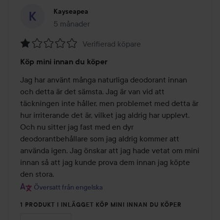
Kayseapea
5 månader
Inlägget skapades 5 månader
Verifierad köpare
Betyg:
Köp mini innan du köper
1
av
Jag har använt många naturliga deodorant innan 
5
och detta är det sämsta. Jag är van vid att 
täckningen inte håller, men problemet med detta är 
hur irriterande det är, vilket jag aldrig har upplevt. 
Och nu sitter jag fast med en dyr 
deodorantbehållare som jag aldrig kommer att 
använda igen. Jag önskar att jag hade vetat om mini 
innan så att jag kunde prova dem innan jag köpte 
den stora.
Översatt från engelska
1 PRODUKT I INLÄGGET KÖP MINI INNAN DU KÖPER