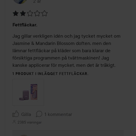
2 år
Inlägget skapades 2 år
Betyg:
Fettfläckar.
2
av
Jag gillar verkligen idén och jag tycket mycket om 
5
Jasmine & Mandarin Blossom doften, men den 
lämnar fettfläckar på kläder som bara klarar de 
försiktiga programmen på tvättmaskinen! Jag 
kanske applicerar för mycket, men det är tråkigt.  
1 PRODUKT I INLÄGGET FETTFLÄCKAR.
Gilla
1 kommentar
2385 visningar