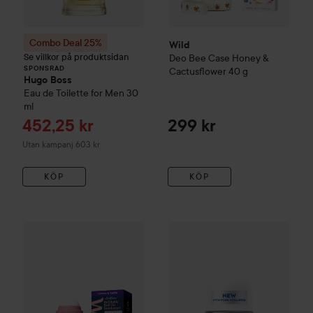
Combo Deal 25%
Wild
Se villkor på produktsidan
Deo Bee Case Honey &
SPONSRAD
Cactusflower
40 g
Hugo Boss
Eau de Toilette for Men
30
ml
Reapris
452,25 kr
299 kr
Utan kampanj 603 kr
KÖP
KÖP
Wild
Deo Roll On Marble Case Coconut Vanilla
50 ml
315 kr
NIVEA
Derma Control
Antipers