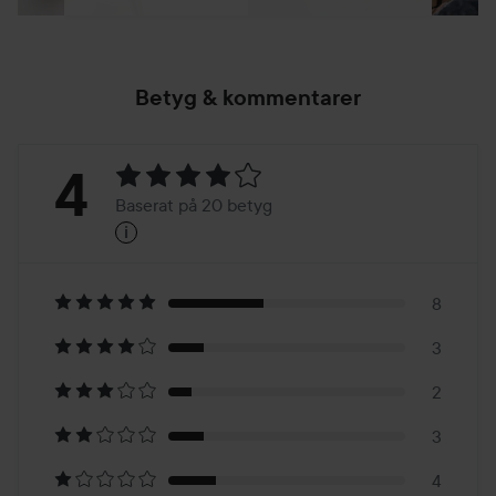
Betyg & kommentarer
Betyg:
4
Baserat på 20 betyg
i
4
Baserat
på
8
3
20
2
betyg
3
4