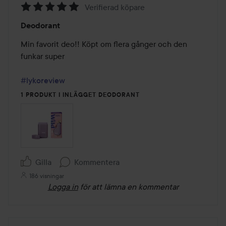
Verifierad köpare
Betyg:
Deodorant
5
av
Min favorit deo!! Köpt om flera gånger och den 
5
funkar super

#lykoreview
1 PRODUKT I INLÄGGET DEODORANT
Gilla
Kommentera
186 visningar
Logga in
för att lämna en kommentar