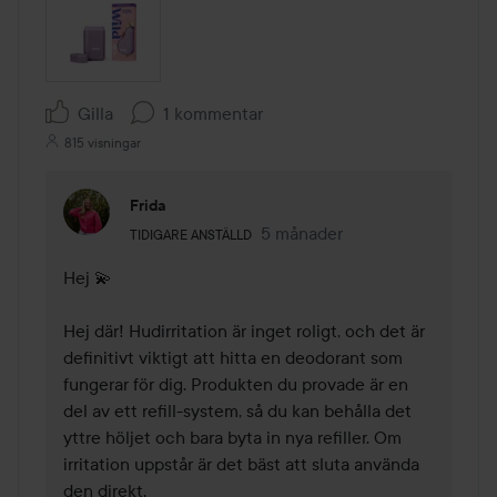
Gilla
1 kommentar
815 visningar
Frida
Användarens roll: Tidigare anställd.
5 månader
Kommentaren lades 5 månade
TIDIGARE ANSTÄLLD
Hej 💫

Hej där! Hudirritation är inget roligt, och det är 
definitivt viktigt att hitta en deodorant som 
fungerar för dig. Produkten du provade är en 
del av ett refill-system, så du kan behålla det 
yttre höljet och bara byta in nya refiller. Om 
irritation uppstår är det bäst att sluta använda 
den direkt.
