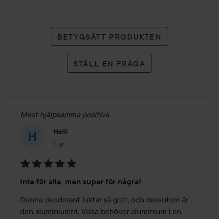
BETYGSÄTT PRODUKTEN
STÄLL EN FRÅGA
Mest hjälpsamma positiva
Helli
1 år
Inlägget skapades 1 år
Betyg:
Inte för alla, men super för några!
5
av
Denna deodorant luktar så gott, och dessutom är 
5
den aluminiumfri. Vissa behöver aluminium i en 