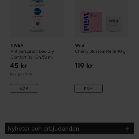
NIVEA
Wild
Antiperspirant Deo Dry
Cherry Blossom Refill
40 g
Comfort Roll On
50 ml
45 kr
119 kr
Rekommenderat pris 51 kr
Rek. pris 51 kr
KÖP
KÖP
Nyheter och erbjudanden