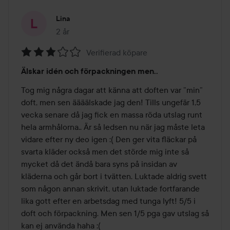
Lina
2 år
Inlägget skapades 2 år
Verifierad köpare
Betyg:
Älskar idén och förpackningen men..
3
av
Tog mig några dagar att känna att doften var ”min” 
5
doft, men sen äääälskade jag den! Tills ungefär 1,5 
vecka senare då jag fick en massa röda utslag runt 
hela armhålorna.. Är så ledsen nu när jag måste leta 
vidare efter ny deo igen :( Den ger vita fläckar på 
svarta kläder också men det störde mig inte så 
mycket då det ändå bara syns på insidan av 
kläderna och går bort i tvätten. Luktade aldrig svett 
som någon annan skrivit, utan luktade fortfarande 
lika gott efter en arbetsdag med tunga lyft! 5/5 i 
doft och förpackning. Men sen 1/5 pga gav utslag så 
kan ej använda haha :( 