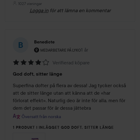
1027 visningar
Logga in
för att lämna en kommentar
Benedicte
Användarens roll: Medarbetare på Lyko.
1 år
Inlägget skapades 1 år
MEDARBETARE PÅ LYKO
Verifierad köpare
Betyg:
God doft, sitter länge
4
av
Superfina dofter på flera av dessa! Jag tycker också 
5
att de sitter länge utan att känna att de «har 
förlorat effekt». Naturlig deo är inte för alla, men för 
dem det passar för är dessa jättebra
Översatt från norska
1 PRODUKT I INLÄGGET GOD DOFT, SITTER LÄNGE