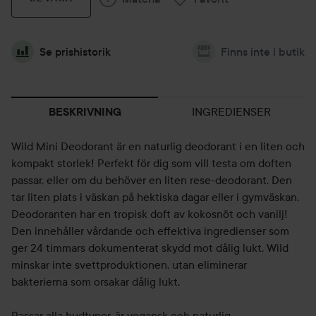
Se prishistorik
Finns inte i butik
INGREDIENSER
BESKRIVNING
Wild Mini Deodorant är en naturlig deodorant i en liten och
kompakt storlek! Perfekt för dig som vill testa om doften
passar, eller om du behöver en liten rese-deodorant. Den
tar liten plats i väskan på hektiska dagar eller i gymväskan.
Deodoranten har en tropisk doft av kokosnöt och vanilj!
Den innehåller vårdande och effektiva ingredienser som
ger 24 timmars dokumenterat skydd mot dålig lukt. Wild
minskar inte svettproduktionen, utan eliminerar
bakterierna som orsakar dålig lukt.
Passar alla hudtyper, är vegansk och naturlig.