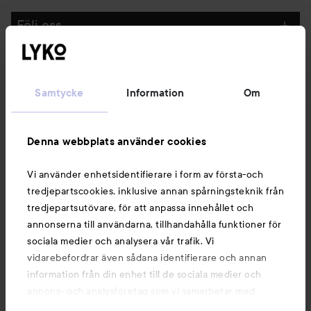
Följ oss
Kundservice
Samtycke
Information
Om
Information
Denna webbplats använder cookies
Du kanske också gillar
Vi använder enhetsidentifierare i form av första-och
tredjepartscookies, inklusive annan spårningsteknik från
tredjepartsutövare, för att anpassa innehållet och
annonserna till användarna, tillhandahålla funktioner för
sociala medier och analysera vår trafik. Vi
vidarebefordrar även sådana identifierare och annan
information från din enhet till de sociala medier och
annons- och analysföretag som vi samarbetar med.
Dessa kan i sin tur kombinera informationen med annan