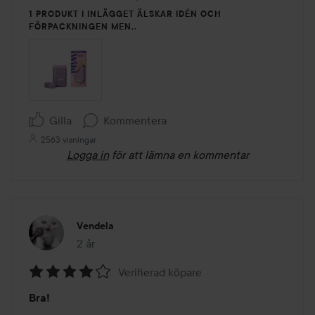
1 PRODUKT I INLÄGGET ÄLSKAR IDÉN OCH
FÖRPACKNINGEN MEN..
Gilla
Kommentera
2563 visningar
Logga in
för att lämna en kommentar
Vendela
2 år
Inlägget skapades 2 år
Verifierad köpare
Betyg:
Bra!
4