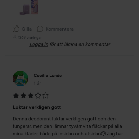
Gilla
Kommentera
1369 visningar
Logga in
för att lämna en kommentar
Cecilie Lunde
1 år
Inlägget skapades 1 år
Betyg:
Luktar verkligen gott
3
av
Denna deodorant luktar verkligen gott och den 
5
fungerar, men den lämnar tyvärr vita fläckar på alla 
mina kläder, både på insidan och utsidan🥲 Jag har 