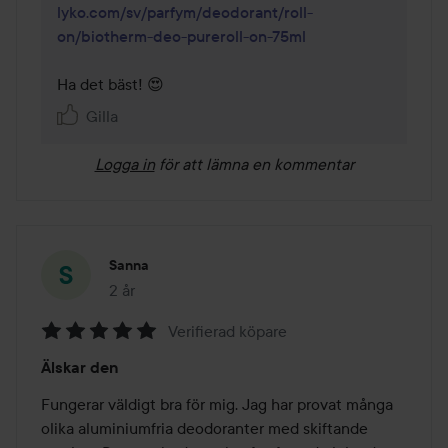
lyko.com/sv/parfym/deodorant/roll-
on/biotherm-deo-pureroll-on-75ml
Ha det bäst! 😍 
Gilla
Logga in
för att lämna en kommentar
Sanna
2 år
Inlägget skapades 2 år
Verifierad köpare
Betyg:
Älskar den
5
av
Fungerar väldigt bra för mig. Jag har provat många 
5
olika aluminiumfria deodoranter med skiftande 