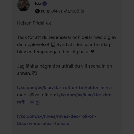
Ida
Användarens roll: Kundtjänst på Lyko.
2 år
Kommentaren lades 2 år
KUNDTJÄNST PÅ LYKO
Hejsan Frida! 🤗 

Tack för att du recenserar och delar med dig av 
din upplevelse! 🙌 Synd att denna inte ritkigt 
blev en fempoängare hos dig bara. ❤ 

Jag länkar några tips utifall du vill spana in en 
annan. 🥰 

lyko.com/sv/klar/klar-roll-on-beholder-mint
 ( 
med själva refillen: 
lyko.com/sv/klar/klar-deo-
refill-livlig
)

lyko.com/sv/nivea/nivea-deo-roll-on-
blackwhite-clear-female