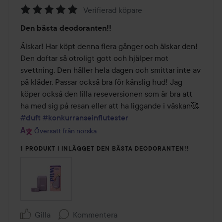
Verifierad köpare
Betyg:
Den bästa deodoranten!!
5
av
Älskar! Har köpt denna flera gånger och älskar den! 
5
Den doftar så otroligt gott och hjälper mot 
svettning. Den håller hela dagen och smittar inte av 
på kläder. Passar också bra för känslig hud! Jag 
köper också den lilla reseversionen som är bra att 
ha med sig på resan eller att ha liggande i väskan🥰 
#duft
#konkurranseinflutester
Översatt från norska
1 PRODUKT I INLÄGGET DEN BÄSTA DEODORANTEN!!
Gilla
Kommentera