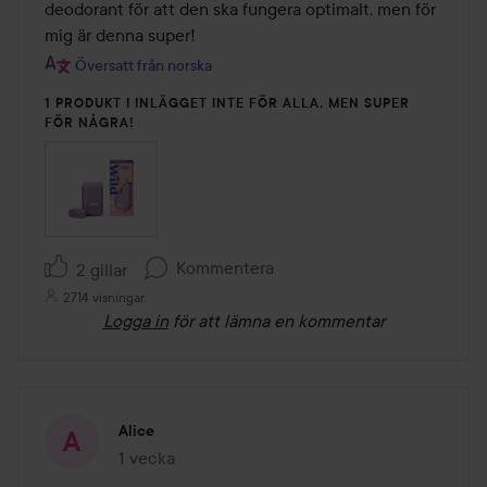
deodorant för att den ska fungera optimalt, men för 
mig är denna super!
Översatt från norska
1 PRODUKT I INLÄGGET INTE FÖR ALLA, MEN SUPER
FÖR NÅGRA!
Kommentera
2 gillar
2714 visningar
Logga in
för att lämna en kommentar
Alice
1 vecka
Inlägget skapades 1 vecka