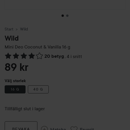
Start
Wild
Wild
Mini Deo Coconut & Vanilla
16 g
20 betyg
,
4 i snitt
Hoppa till Betyg & kommentarer
89 kr
Välj storlek
16 G
40 G
Tillfälligt slut i lager
Matcha
Favorit
BEVAKA