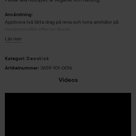
Användning:
Applicera två lätta drag på rena och torra armhålor på
morgonen eller efter en dusch.
Läs mer
16 g
Deostick
Kategori
:
3659-101-0016
Artikelnummer
:
Videos