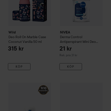
Wild
NIVEA
Deo Roll On Marble Case
Derma Control
Coconut Vanilla
50 ml
Antiperspirant Mini Deo
Defend Roll On
25 ml
315 kr
21 kr
Rekommenderat pris 31 kr
Rek. pris 31 kr
KÖP
KÖP
Wild
Cherry Blossom Refill
45 kr
40 
NIVEA
Antiperspirant Deo Dry Comfort Roll On
50 ml
Rekommenderat