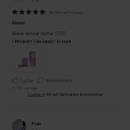
2 år
Inlägget skapades 2 år
Verifierad köpare
Betyg:
Älskar
5
av
Älskar denna! Doftar 👌🏼👌🏼
5
1 PRODUKT I INLÄGGET ÄLSKAR
Kommentera
1 gillar
1715 visningar
Logga in
för att lämna en kommentar
Frida