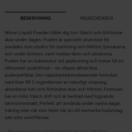
INGREDIENSER
BESKRIVNING
Womn Liquid Powder håller dig torr, fräsch och förhindrar
skav under dagen. Pudret är speciellt utvecklat för
områden som utsätts för svettning och friktion; ljumskarna
och under brösten, samt mellan låren och skinkorna.
Pudret har en krämtextur vid applicering och torkar till en
silkesmatt puderfinish – du slipper alltså lösa
puderpartiklar. Den tapiokastärkelsebaserade formulan,
med över 98 % ingredienser av naturligt ursprung,
absorberar fukt och förhindrar skav och friktion. Formulan
har en mild, fräsch doft och är berikad med lugnande
lakritsrotextrakt. Perfekt att använda under varma dagar,
träning eller när som helst när du vill motverka hudutslag,
lukt eller svettfläckar.
- Absorberar fukt och förhindrar lukt och irritation