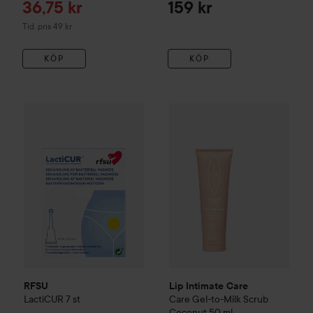
Reapris
36,75 kr
159 kr
Tidigare pris 49 kr
Tid. pris 49 kr
KÖP
KÖP
125 kr
RFSU
LactiCUR
7 st
Lip Intimate Care
Care Gel-to
Rekommenderat pris 189 kr
RFSU
Lip Intimate Care
LactiCUR
7 st
Care Gel-to-Milk Scrub
Coconut
50 ml