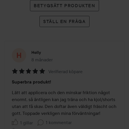
BETYGSÄTT PRODUKTEN
STÄLL EN FRÅGA
Holly
8 månader
Inlägget skapades 8 månader
Verifierad köpare
Betyg:
Superbra produkt!
5
av
Lätt att applicera och den minskar friktion något 
5
enormt, så äntligen kan jag träna och ha kjol/shorts 
utan att få skav. Den doftar även väldigt fräscht och 
gott. Toppade verkligen mina förväntningar!
1 kommentar
1 gillar