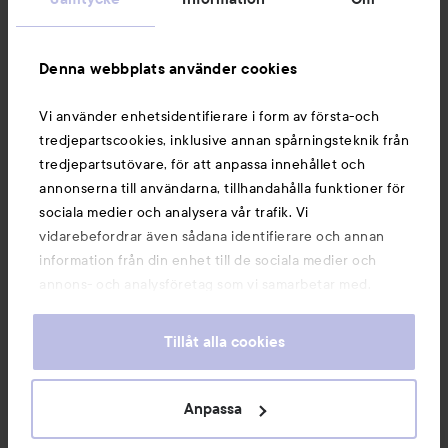
Information
Denna webbplats använder cookies
Du kanske också gillar
Vi använder enhetsidentifierare i form av första-och
tredjepartscookies, inklusive annan spårningsteknik från
tredjepartsutövare, för att anpassa innehållet och
annonserna till användarna, tillhandahålla funktioner för
sociala medier och analysera vår trafik. Vi
vidarebefordrar även sådana identifierare och annan
information från din enhet till de sociala medier och
annons- och analysföretag som vi samarbetar med.
Dessa kan i sin tur kombinera informationen med annan
information som du har tillhandahållit eller som de har
Tillåt alla cookies
samlat in när du har använt deras tjänster. Du godkänner
våra cookies vid fortsatt användande av vår webbplats.
Copyright 2026
För information om hur du kan ändra inställningarna för
Anpassa
E-handel av Avensia
cookies, se vår
Cookie Policy