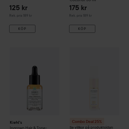
125 kr
175 kr
Rekommenderat pris 189 kr
Rekommenderat pris 189 kr
Rek. pris 189 kr
Rek. pris 189 kr
KÖP
KÖP
Kiehl's
Ingrown Hair & Tone-Correcting Intimate Drops
30 ml
Combo Deal 25%
DeoDoc
Inti
Combo Deal 25%
Kiehl's
Se villkor på produktsidan
Ingrown Hair & Tone-