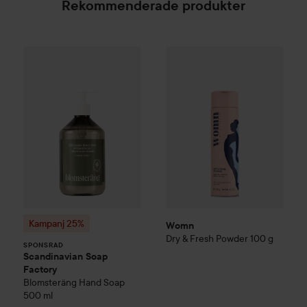
Rekommenderade produkter
Womn
Dry & Fresh Powder
100
Kampanj 25%
Scandinavian Soap Factory
Blomsterä
SPONSRAD
Kampanj 25%
Womn
Dry & Fresh Powder
100 g
SPONSRAD
Scandinavian Soap
Factory
Blomsteräng
Hand Soap
500 ml