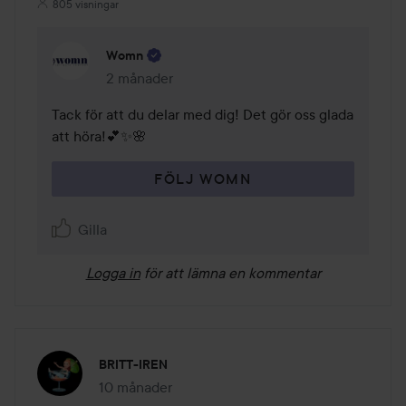
805 visningar
Womn
2 månader
Kommentaren lades 2 månader
Tack för att du delar med dig! Det gör oss glada 
att höra!💕✨🌸
FÖLJ WOMN
Gilla
Logga in
för att lämna en kommentar
BRITT-IREN
10 månader
Inlägget skapades 10 månader