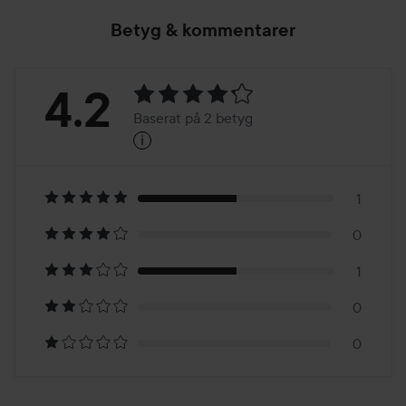
Betyg & kommentarer
Betyg:
4.2
Baserat på 2 betyg
i
4.2
Baserat
på
1
0
2
1
betyg
0
0