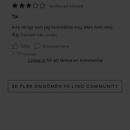
Verifierad köpare
Betyg:
Tja
3
av
Inte riktigt som jag föreställde mig. Men helt okej.
5
Översatt från norska
Gilla
Kommentera
777 visningar
Logga in
för att lämna en kommentar
SE FLER OMDÖMEN PÅ LYKO COMMUNITY