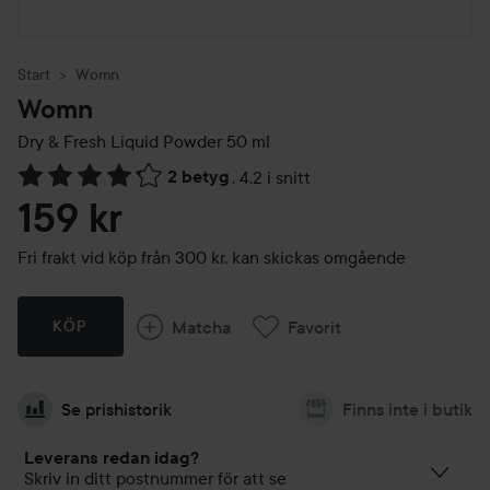
Start
Womn
Womn
Dry & Fresh Liquid Powder
50 ml
2 betyg
,
4.2 i snitt
Hoppa till Betyg & kommentarer
159 kr
Fri frakt vid köp från 300 kr, kan skickas omgående
Matcha
Favorit
KÖP
Se prishistorik
Finns inte i butik
Leverans redan idag?
Skriv in ditt postnummer för att se