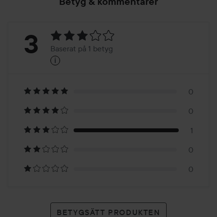
Betyg & kommentarer
Betyg:
3
Baserat på 1 betyg
i
3
Baserat
på
0
0
1
1
betyg
0
0
BETYGSÄTT PRODUKTEN