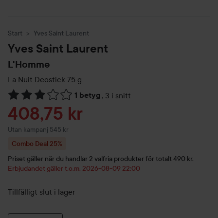
Start
Yves Saint Laurent
Yves Saint Laurent
L'Homme
La Nuit Deostick
75 g
1 betyg
,
3 i snitt
Hoppa till Betyg & kommentarer
Reapris
408,75 kr
Utan kampanj 545 kr
Combo Deal 25%
Priset gäller när du handlar 2 valfria produkter för totalt 490 kr.
Erbjudandet gäller t.o.m. 2026-08-09 22:00
Tillfälligt slut i lager