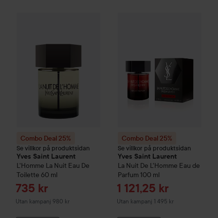
Combo Deal 25%
Yves Saint Laurent
Combo Deal 25%
L'Homme
La Nuit Eau D
Yves Saint L
Combo Deal 25%
Combo Deal 25%
Se villkor på produktsidan
Se villkor på produktsidan
Yves Saint Laurent
Yves Saint Laurent
L'Homme
La Nuit Eau De
La Nuit De L'Homme Eau de
Toilette
60 ml
Parfum
100 ml
Reapris
Reapris
735 kr
1 121,25 kr
Utan kampanj 980 kr
Utan kampanj 1 495 kr