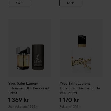
KÖP
KÖP
1 369 k
Yves Saint Laurent
Libre
L'Eau
Yves Saint Laurent
L'Homme EDT + Deodorant Paket
Utan paketpris
Yves Saint Laurent
Yves Saint Laurent
L'Homme EDT + Deodorant
Libre
L'Eau Nue Parfum de
Paket
Peau
50 ml
1 369 kr
1 170 kr
Rekommenderat pris 1 375 kr
Utan paketpris: 1 525 kr
Rek. pris 1 375 kr