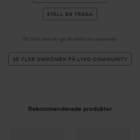
STÄLL EN FRÅGA
Bli först med att ge din åsikt om produkten
SE FLER OMDÖMEN PÅ LYKO COMMUNITY
Rekommenderade produkter
Combo Deal 25%
Hugo Boss
Combo Deal 25%
Eau de Toilette for Me
Yves Saint L
SPONSRAD