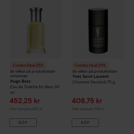
Combo Deal 25%
Combo Deal 25%
Se villkor på produktsidan
Se villkor på produktsidan
Yves Saint Laurent
SPONSRAD
Hugo Boss
L'Homme
Deostick
75 g
Eau de Toilette for Men
30
ml
Reapris
Reapris
452,25 kr
408,75 kr
Utan kampanj 603 kr
Utan kampanj 545 kr
KÖP
KÖP