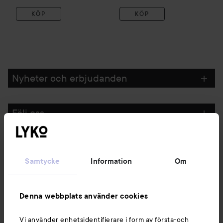
KÖP
KÖP
Nyheter och erbjudanden
Följ oss
Kundservice
Samtycke
Information
Om
Information
Denna webbplats använder cookies
Du kanske också gillar
Vi använder enhetsidentifierare i form av första-och