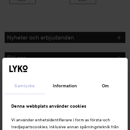
Nyheter och erbjudanden
Följ oss
Kundservice
Samtycke
Information
Om
Information
Denna webbplats använder cookies
Du kanske också gillar
Vi använder enhetsidentifierare i form av första-och
tredjepartscookies, inklusive annan spårningsteknik från