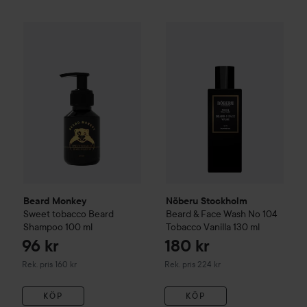
96 kr
Beard Monkey
Sweet tobacco Beard Shampoo
Nõberu Stockholm
100 ml
Beard & Fa
Rekommender
Beard Monkey
Nõberu Stockholm
Sweet tobacco Beard
Beard & Face Wash No 104
Shampoo
100 ml
Tobacco Vanilla
130 ml
96 kr
180 kr
Rekommenderat pris 160 kr
Rekommenderat pris 224 kr
Rek. pris 160 kr
Rek. pris 224 kr
KÖP
KÖP