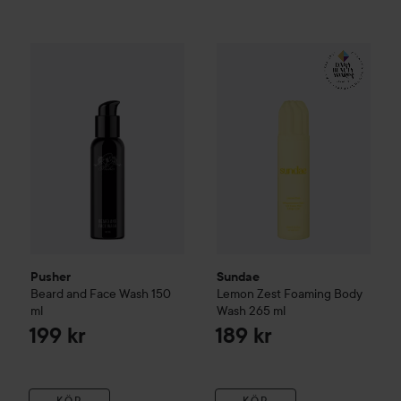
Pusher
Beard and Face Wash
150 ml
Sundae
Lemon Zest Foaming 
199 kr
Pusher
Sundae
Beard and Face Wash
150
Lemon Zest Foaming Body
ml
Wash
265 ml
199 kr
189 kr
KÖP
KÖP