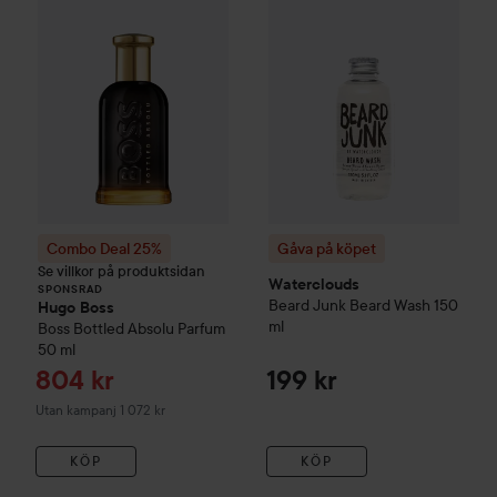
Combo Deal 25%
Gåva på köpet
Se villkor på produktsidan
Waterclouds
SPONSRAD
Beard Junk
Beard Wash
150
Hugo Boss
ml
Boss Bottled
Absolu Parfum
50 ml
Reapris
804 kr
199 kr
Utan kampanj 1 072 kr
KÖP
KÖP