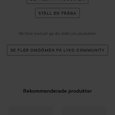
STÄLL EN FRÅGA
Bli först med att ge din åsikt om produkten
SE FLER OMDÖMEN PÅ LYKO COMMUNITY
Rekommenderade produkter
Gåva på köpet
Waterclouds
Be
Combo Deal 25%
Hugo Boss
Boss Bottled
Absolu Pa
SPONSRAD