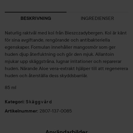
INGREDIENSER
BESKRIVNING
Naturlig raktvål med kol från Bieszczadybergen. Kol är känt
för sina avgiftande, rengörande och antibakteriella
egenskaper. Formulan innehåller mangosmör som ger
huden djup återfuktning och gör den mjuk. Allantoin
mjukar upp skäggstråna, lugnar irritationer och reparerar
huden. Närande Aloe vera-extrakt hjälper till att regenerera
huden och återställa dess skyddsbarriär.
85 ml
Skäggvård
Kategori
:
2807-137-0085
Artikelnummer
:
Användarbilder