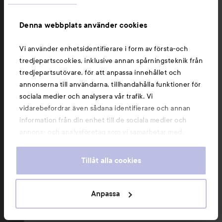
Lash era laddar…
Be
Fixa main character-fransar med Make Up Store
Cra
Denna webbplats använder cookies
Tubing Mascara.
den
Vi använder enhetsidentifierare i form av första-och
tredjepartscookies, inklusive annan spårningsteknik från
tredjepartsutövare, för att anpassa innehållet och
annonserna till användarna, tillhandahålla funktioner för
sociala medier och analysera vår trafik. Vi
HOPPA ÖVER SEKTIONEN
vidarebefordrar även sådana identifierare och annan
information från din enhet till de sociala medier och
annons- och analysföretag som vi samarbetar med.
Dessa kan i sin tur kombinera informationen med annan
Kampanjer
Hår
Hudvård
Smink
information som du har tillhandahållit eller som de har
Tillåt alla cookies
samlat in när du har använt deras tjänster. Du godkänner
våra cookies vid fortsatt användande av vår webbplats.
För information om hur du kan ändra inställningarna för
Anpassa
cookies, se vår
Cookie Policy