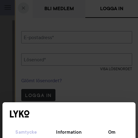
BLI MEDLEM
LOGGA IN
HOPPA TILL INNEHÅLLET
HOPPA ÖVER SEKTIONEN
E-postadress
*
Lösenord
*
VISA LÖSENORDET
Glömt lösenordet?
LOGGA IN
Samtycke
Information
Om