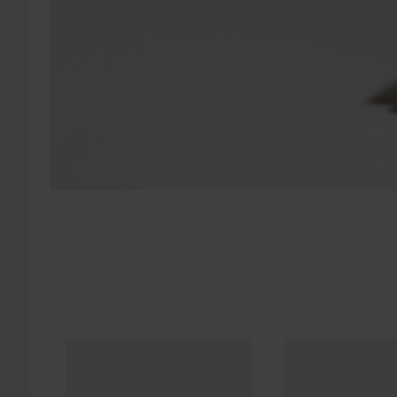
Nyhet
Prada
Paradoxe
Sweet Chemistry Eau de Parfum
Nyhet
essence
Club