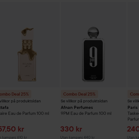
Reapris
457,50 kr
mbo Deal 25%
Lattafa
Eclaire
Combo Deal 25%
Eau de Parfum
100 ml
Afnan Perfumes
Comb
9P
Utan kampanj 610 kr
ombo Deal 25%
Combo Deal 25%
Com
villkor på produktsidan
Se villkor på produktsidan
Se vil
ttafa
Afnan Perfumes
Paris
aire
Eau de Parfum
100 ml
9PM
Eau de Parfum
100 ml
Taske
Parfu
eapris
Reapris
Rea
57,50 kr
330 kr
240
n kampanj 610 kr
Utan kampanj 440 kr
Utan k