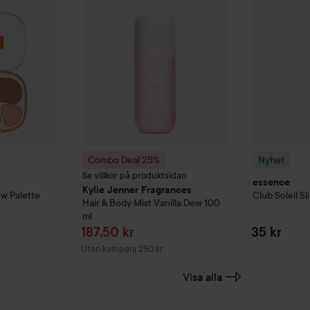
Combo Deal 25%
Nyhet
Se villkor på produktsidan
essence
Kylie Jenner Fragrances
w Palette
Club Soleil
Sl
Hair & Body Mist Vanilla Dew
100
ml
Reapris
187,50 kr
35 kr
Utan kampanj 250 kr
Visa alla