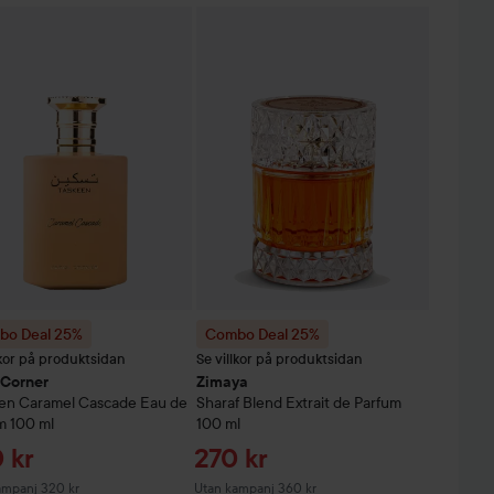
Reapris
330 kr
o Deal 25%
M
Eau de Parfum
Paris Corner
100 ml
Taskeen Caramel Cascade Eau de Parf
Combo Deal 25%
Zimaya
Sharaf Blend E
Utan kampanj 440 kr
bo Deal 25%
Combo Deal 25%
lkor på produktsidan
Se villkor på produktsidan
 Corner
Zimaya
en Caramel Cascade Eau de
Sharaf Blend Extrait de Parfum
m
100 ml
100 ml
pris
Reapris
 kr
270 kr
ampanj 320 kr
Utan kampanj 360 kr