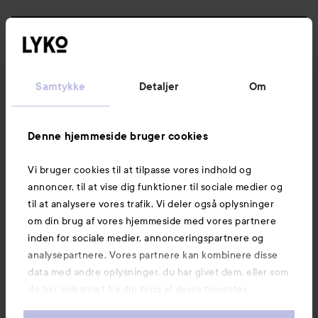
Følg os
Kundeservice
Samtykke
Detaljer
Om
Information
Denne hjemmeside bruger cookies
Vi bruger cookies til at tilpasse vores indhold og
Mere at udforske
annoncer, til at vise dig funktioner til sociale medier og
til at analysere vores trafik. Vi deler også oplysninger
om din brug af vores hjemmeside med vores partnere
inden for sociale medier, annonceringspartnere og
analysepartnere. Vores partnere kan kombinere disse
data med andre oplysninger, du har givet dem, eller som
de har indsamlet fra din brug af deres tjenester.