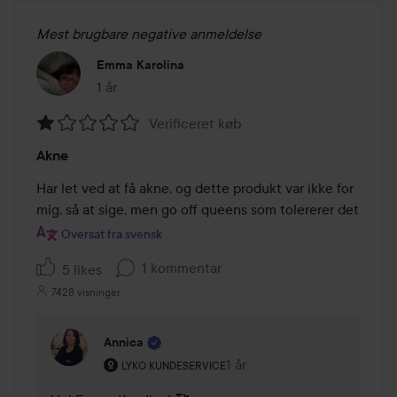
Mest brugbare negative anmeldelse
Emma Karolina
1 år
Posten blev oprettet 1 år
Verificeret køb
Bedømmelse:
Akne
1
ud
Har let ved at få akne, og dette produkt var ikke for 
af
mig, så at sige, men go off queens som tolererer det
5
Oversat fra svensk
1 kommentar
5 likes
7428 visninger
Annica
Brugerens rolle: Lyko Kundeservice.
1 år
Kommentaren lades 1 år
LYKO KUNDESERVICE