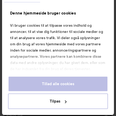
Denne hjemmeside bruger cookies
Vi bruger cookies til at tilpasse vores indhold og
Beauty of Joseon
Beauty of Joseon
annoncer, til at vise dig funktioner til sociale medier og
Relief Sun: Rice + Probiotics
Comfort Protection Mineral
til at analysere vores trafik. Vi deler også oplysninger
SPF50 50 ml + Revive Eye
Body Sun Lotion SPF30
Serum: Ginseng+Retinal 30
Face & Body
150 ml
215 kr.
175 kr.
om din brug af vores hjemmeside med vores partnere
ml
inden for sociale medier, annonceringspartnere og
Uden pakkepris: 218 kr.
analysepartnere. Vores partnere kan kombinere disse
data med andre oplysninger, du har givet dem, eller som
KØB
KØB
de har indsamlet fra din brug af deres tjenester.
Tillad alle cookies
Nyheder og tilbud
Tilpas
Følg os