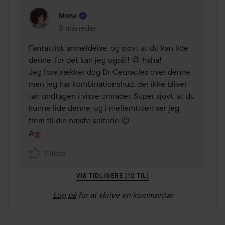
Mona
8 måneder
Kommentaren lades 8 måneder
Fantastisk anmeldelse, og sjovt at du kan lide 
denne, for det kan jeg også!! 😁 haha!

Jeg foretrækker dog Dr Ceuracles over denne, 
men jeg har kombinationshud, der ikke bliver 
tør, undtagen i visse områder. Super sjovt, at du 
kunne lide denne, og i mellemtiden ser jeg 
frem til din næste solferie 😉
2 likes
VIS TIDLIGERE (12 TIL)
Log på
for at skrive en kommentar