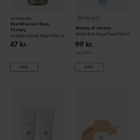
WOW-pris
SPONSORED
Scandinavian Soap
Beauty of Joseon
Factory
Relief Sun Aqua Fresh
50 ml
Skärgård
Body Wash
500 ml
47 kr.
99 kr.
Vejledende pris 175 kr.
Vejl. 175 kr.
KØB
KØB
Beauty of Joseon
Daily Tinte
Beauty of Joseon
Relief Sun: Rice + Probiotics SPF50 Duo 