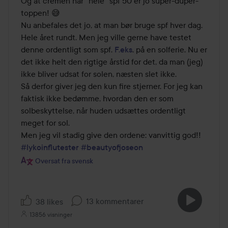
Og at cremen har ”hele” spf 50 er jo super-duper-
toppen! 😅

Nu anbefales det jo, at man bør bruge spf hver dag. 
Hele året rundt. Men jeg ville gerne have testet 
denne ordentligt som spf. 
F.eks
. på en solferie. Nu er 
det ikke helt den rigtige årstid for det, da man (jeg) 
ikke bliver udsat for solen, næsten slet ikke. 

Så derfor giver jeg den kun fire stjerner. For jeg kan 
faktisk ikke bedømme, hvordan den er som 
solbeskyttelse, når huden udsættes ordentligt 
meget for sol.

#lykoinflutester
#beautyofjoseon
Oversat fra svensk
13 kommentarer
38 likes
13856 visninger