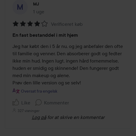
MJ
1 uge
Posten blev oprettet 1 uge
Verificeret køb
Bedømmelse:
En fast bestanddel i mit hjem
4
ud
Jeg har købt den i 5 år nu, og jeg anbefaler den ofte 
af
til familie og venner. Den absorberer godt og fedter 
5
ikke min hud. Ingen lugt, ingen hård fornemmelse, 
huden er smidig og skinnende! Den fungerer godt 
med min makeup og alene.

Prøv den lille version og se selv!
Oversat fra engelsk
Like
Kommenter
327 visninger
Log på
for at skrive en kommentar