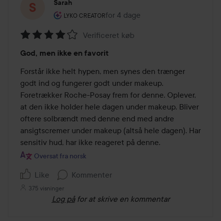
Sarah
Brugerens rolle: Lyko Creator.
for 4 dage
Posten blev oprettet for 4 dage
LYKO CREATOR
Verificeret køb
Bedømmelse:
God, men ikke en favorit
4
ud
Forstår ikke helt hypen, men synes den trænger 
af
godt ind og fungerer godt under makeup. 
5
Foretrækker Roche-Posay frem for denne. Oplever, 
at den ikke holder hele dagen under makeup. Bliver 
oftere solbrændt med denne end med andre 
ansigtscremer under makeup (altså hele dagen). Har 
sensitiv hud, har ikke reageret på denne.
Oversat fra norsk
Like
Kommenter
375 visninger
Log på
for at skrive en kommentar