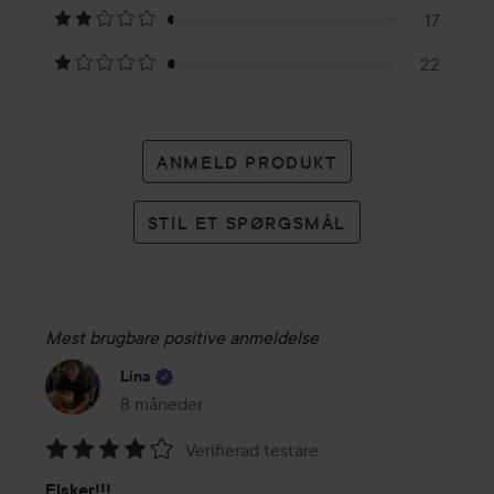
anmeldelser
17
22
ANMELD PRODUKT
STIL ET SPØRGSMÅL
Mest brugbare positive anmeldelse
Lina
8 måneder
Posten blev oprettet 8 måneder
Verifierad testare
Bedømmelse:
Elsker!!!