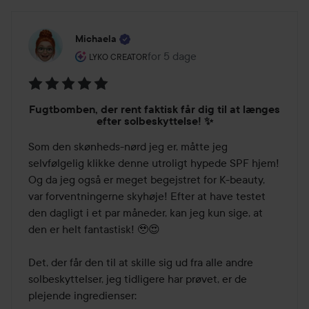
Michaela
Brugerens rolle: Lyko Creator.
for 5 dage
Posten blev oprettet for 5 dage
LYKO CREATOR
Bedømmelse:
Fugtbomben, der rent faktisk får dig til at længes
5
efter solbeskyttelse! ✨
ud
Som den skønheds-nørd jeg er, måtte jeg 
af
selvfølgelig klikke denne utroligt hypede SPF hjem! 
5
Og da jeg også er meget begejstret for K-beauty, 
var forventningerne skyhøje! Efter at have testet 
den dagligt i et par måneder, kan jeg kun sige, at 
den er helt fantastisk! 🥹😍

Det, der får den til at skille sig ud fra alle andre 
solbeskyttelser, jeg tidligere har prøvet, er de 
plejende ingredienser:
