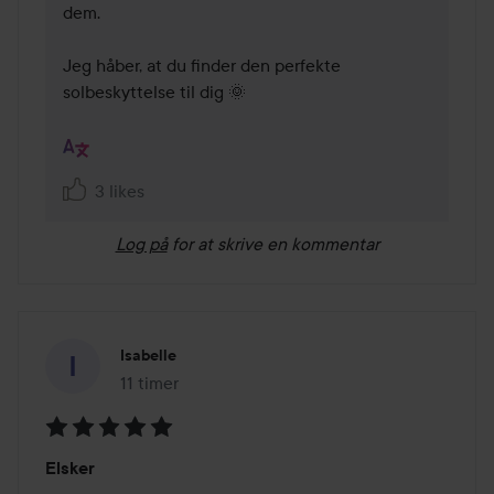
dem. 

Jeg håber, at du finder den perfekte 
solbeskyttelse til dig 🌞 

3 likes
Log på
for at skrive en kommentar
Isabelle
11 timer
Posten blev oprettet 11 timer
Bedømmelse:
Elsker
5