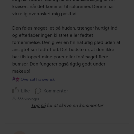
af
kræsen, når det kommer til solcremer. Denne har 
5
virkelig overrasket mig positivt.

Den føles meget let på huden, trænger hurtigt ind 
og efterlader ingen klistret eller fedtet 
fornemmelse. Den giver en fin naturlig glød uden at 
ansigtet ser fedtet ud. Det bedste er, at den ikke 
har tilstoppet mine porer eller forårsaget flere 
bumser. Den fungerer også rigtig godt under 
makeup!
Oversat fra svensk
Like
Kommenter
566 visninger
Log på
for at skrive en kommentar