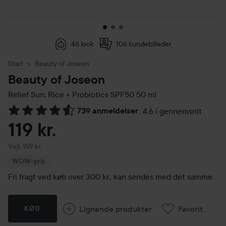
46 look
106 kundebilleder
Start
Beauty of Joseon
Beauty of Joseon
Relief Sun: Rice + Probiotics SPF50
50 ml
739 anmeldelser
,
4.6 i gennemsnit
Gå til Anmeldelser & kommentarer
119 kr.
Vejledende pris 159 kr.
Vejl. 159 kr.
WOW-pris
Fri fragt ved køb over 300 kr., kan sendes med det samme.
Lignende produkter
Favorit
KØB