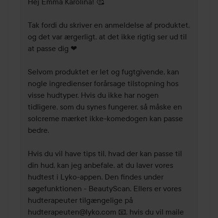
Hej Emma Karolina! 🥰 

Tak fordi du skriver en anmeldelse af produktet, 
og det var ærgerligt, at det ikke rigtig ser ud til 
at passe dig ❤ 

Selvom produktet er let og fugtgivende, kan 
nogle ingredienser forårsage tilstopning hos 
visse hudtyper. Hvis du ikke har nogen 
tidligere, som du synes fungerer, så måske en 
solcreme mærket ikke-komedogen kan passe 
bedre. 

Hvis du vil have tips til, hvad der kan passe til 
din hud, kan jeg anbefale, at du laver vores 
hudtest i Lyko-appen. Den findes under 
søgefunktionen - BeautyScan. Ellers er vores 
hudterapeuter tilgængelige på 
hudterapeuten@lyko.com 📧, hvis du vil maile 