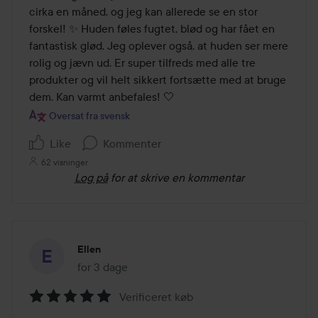
cirka en måned, og jeg kan allerede se en stor 
forskel! ✨ Huden føles fugtet, blød og har fået en 
fantastisk glød. Jeg oplever også, at huden ser mere 
rolig og jævn ud. Er super tilfreds med alle tre 
produkter og vil helt sikkert fortsætte med at bruge 
dem. Kan varmt anbefales! 🤍
Oversat fra svensk
Like
Kommenter
62 visninger
Log på
for at skrive en kommentar
Ellen
for 3 dage
Posten blev oprettet for 3 dage
Verificeret køb
Bedømmelse: