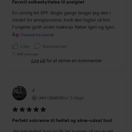
Favorit solbeskyttelse til ansigtet
5
ud
En utrolig let SPF. Nogle gange bruger jeg den i 
af
stedet for ansigtscreme, fordi den fugter så fint. 
5
Fungerer godt under makeup. Køber igen og igen.
Oversat fra svensk
Like
Kommenter
848 visninger
Log på
for at skrive en kommentar
J
Brugerens rolle: Lyko Creator.
for 3 dage
Posten blev oprettet for 3 dage
LYKO CREATOR
Bedømmelse:
Perfekt solcreme til fedtet og akne-udsat hud
5
ud
Jeg har fedtet hud og får let bumser, så jeg er ret 