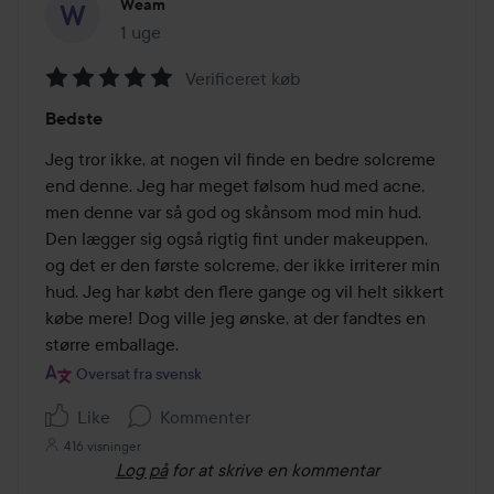
Weam
1 uge
Posten blev oprettet 1 uge
Verificeret køb
Bedømmelse:
Bedste
5
ud
Jeg tror ikke, at nogen vil finde en bedre solcreme 
af
end denne. Jeg har meget følsom hud med acne, 
5
men denne var så god og skånsom mod min hud. 
Den lægger sig også rigtig fint under makeuppen, 
og det er den første solcreme, der ikke irriterer min 
hud. Jeg har købt den flere gange og vil helt sikkert 
købe mere! Dog ville jeg ønske, at der fandtes en 
større emballage.
Oversat fra svensk
Like
Kommenter
416 visninger
Log på
for at skrive en kommentar