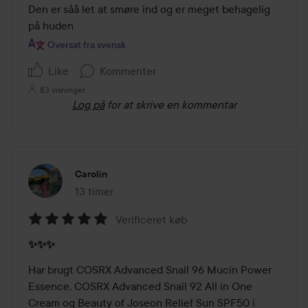
ud
Den er såå let at smøre ind og er meget behagelig 
af
på huden
5
Oversat fra svensk
Like
Kommenter
83 visninger
Log på
for at skrive en kommentar
Carolin
13 timer
Posten blev oprettet 13 timer
Verificeret køb
Bedømmelse:
✨✨✨
5
ud
Har brugt COSRX Advanced Snail 96 Mucin Power 
af
Essence, COSRX Advanced Snail 92 All in One 
5
Cream og Beauty of Joseon Relief Sun SPF50 i 