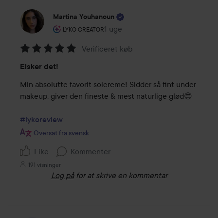
Martina Youhanoun
Brugerens rolle: Lyko Creator.
1 uge
Posten blev oprettet 1 uge
LYKO CREATOR
Verificeret køb
Bedømmelse:
Elsker det!
5
ud
Min absolutte favorit solcreme! Sidder så fint under 
af
makeup, giver den fineste & mest naturlige glød😍 

5
#lykoreview
Oversat fra svensk
Like
Kommenter
191 visninger
Log på
for at skrive en kommentar