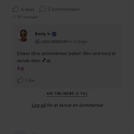
2 kommentarer
4 likes
157 visninger
Emily ✨
Brugerens rolle: Lyko Creator.
for 3 dage
Kommentaren lades for 3 dage
LYKO CREATOR
Elsker dine anmeldelser babe!! Bliv ved med at 
sende dem 💕🙏
Like
VIS TIDLIGERE (1 TIL)
Log på
for at skrive en kommentar