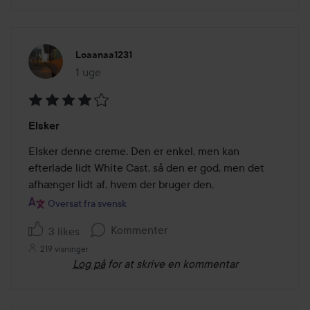
Loaanaa1231
1 uge
Posten blev oprettet 1 uge
Bedømmelse:
Elsker
4
ud
Elsker denne creme. Den er enkel, men kan 
af
efterlade lidt White Cast, så den er god, men det 
5
afhænger lidt af, hvem der bruger den.
Oversat fra svensk
Kommenter
3 likes
219 visninger
Log på
for at skrive en kommentar