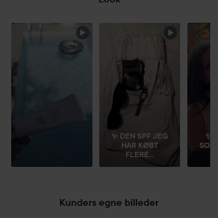
SPRING OVER SEKTIONEN
✨ DEN SPF JEG
✨ M
HAR KØBT
SOM
FLERE...
Kunders egne billeder