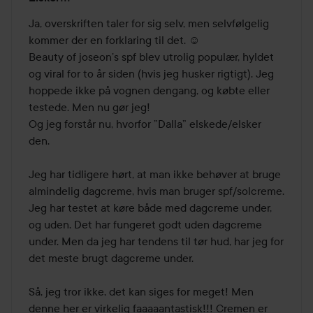
4
ud
Ja, overskriften taler for sig selv, men selvfølgelig 
af
kommer der en forklaring til det. ☺️

5
Beauty of joseon’s spf blev utrolig populær, hyldet 
og viral for to år siden (hvis jeg husker rigtigt). Jeg 
hoppede ikke på vognen dengang, og købte eller 
testede. Men nu gør jeg! 

Og jeg forstår nu, hvorfor ”Dalla” elskede/elsker 
den.

Jeg har tidligere hørt, at man ikke behøver at bruge 
almindelig dagcreme, hvis man bruger spf/solcreme. 
Jeg har testet at køre både med dagcreme under, 
og uden. Det har fungeret godt uden dagcreme 
under. Men da jeg har tendens til tør hud, har jeg for 
det meste brugt dagcreme under. 

Så, jeg tror ikke, det kan siges for meget! Men 
denne her er virkelig faaaaantastisk!!! Cremen er 