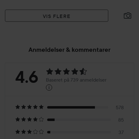
VIS FLERE
Anmeldelser & kommentarer
Bedømmelse:
4.6
Baseret på 739 anmeldelser
i
4.6
Baseret
på
578
85
739
37