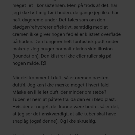
meget let i konsistensen. Men på trods af det, har 
jeg ikke følt mig tør i huden, de gange jeg ikke har 
haft dagcreme under. Det føles som om den 
blødgør/rehydrerer effektivt, samtidig med at 
cremen ikke giver nogen fed eller klistret overflade 
på huden. Den fungerer helt fantastisk godt under 
makeup. Jeg bruger normalt clarins skin illusion 
(foundation). Den klistrer ikke eller ruller sig på 
nogen måde. 🙌

Når det kommer til duft, så er cremen næsten 
duftfri. Jeg kan ikke mærke meget i hvert fald. 
Måske en lille let duft, der minder om sæbe?

Tuben er nem at påføre fra, da den er i blød plast.

Hvis der er noget, der kunne være bedre, så er det, 
at jeg ser det ønskværdigt, at alle tuber skal have 
snaplåg (også denne). Og ikke skruelåg.
