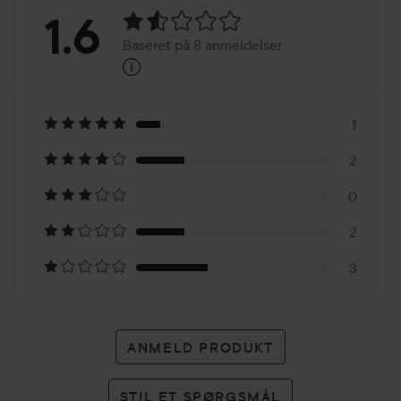
Bedømmelse:
1.6
Baseret på 8 anmeldelser
i
1.6
Baseret
på
1
2
8
0
anmeldelser
2
3
ANMELD PRODUKT
STIL ET SPØRGSMÅL