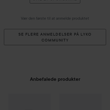
Vær den første til at anmelde produktet
SE FLERE ANMELDELSER PÅ LYKO
COMMUNITY
Anbefalede produkter
By Lyko
Beat the Heat
Bravehead
200 ml
Hair Buns
23 cm So
83,80 kr.
SPONSORED