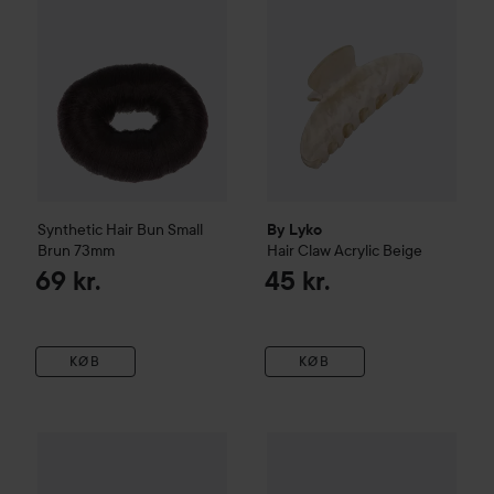
Synthetic Hair Bun
Small
By Lyko
Brun 73mm
Hair Claw Acrylic
Beige
69 kr.
45 kr.
KØB
KØB
Schwarzkopf
173 kr.
Blonde
Schwarzko
WOW-pris
Björn Axén
Curl
Brush
Vejledende pris 230 kr.