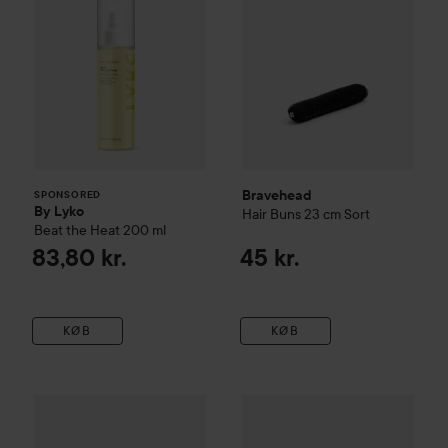
Bravehead
SPONSORED
By Lyko
Hair Buns
23 cm Sort
Beat the Heat
200 ml
83,80 kr.
45 kr.
KØB
KØB
Synthetic Hair Bun
Small Brun 73mm
By Lyko
Hair Claw Acrylic
Beig
69 kr.