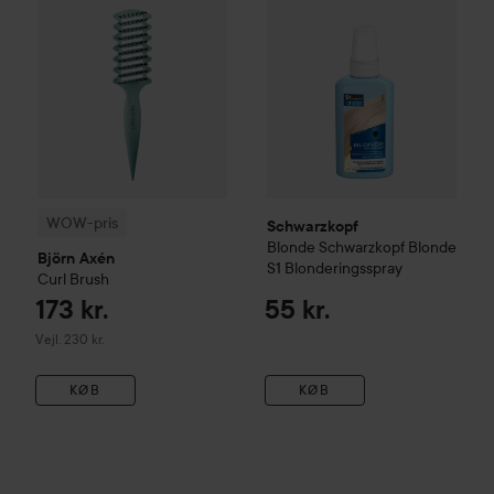
WOW-pris
Schwarzkopf
Blonde
Schwarzkopf Blonde
Björn Axén
S1 Blonderingsspray
Curl
Brush
173 kr.
55 kr.
Vejledende pris 230 kr.
Vejl. 230 kr.
KØB
KØB